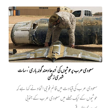
سعودی عرب پر حوثیوں کی ’اندھا دھند گولہ باری‘، سات
شہری زخمی
سعودی عرب کی قیادت میں قائم فوجی اتحاد نے کہا ہے کہ
حوثیوں کے ایک حملے میں سعودی عرب کے جنوبی