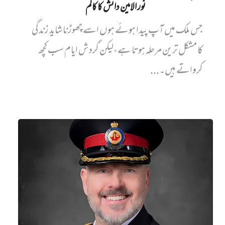
نور الامین دانش کا کالم
جس ملک میں آپ پیدا ہوئے ہوں اسے چھوڑنا شاید زندگی
کا مشکل ترین مرحلہ ہوتا ہے،لیکن گردش ایام سب کچھ
کرواتے ہیں۔...