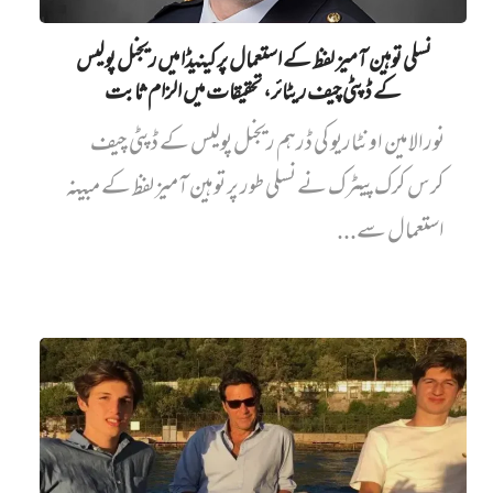
نسلی توہین آمیز لفظ کے استعمال پر کینیڈا میں ریجنل پولیس
کے ڈپٹی چیف ریٹائر، تحقیقات میں الزام ثابت
نورالامین اونٹاریو کی ڈرہم ریجنل پولیس کے ڈپٹی چیف
کرس کرک پیٹرک نے نسلی طور پر توہین آمیز لفظ کے مبینہ
استعمال سے...