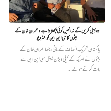
وہ ڈیل کریں گے نہ انھیں کوئی پچھتاوا ہے: عمران خان کے
بیٹوں کا سی این این کو انٹرویو
پاکستان تحریکِ انصاف کے بانی رہنما عمران خان کے
بیٹوں نے امریکہ کے ٹیلی ویژن چینل سی این این سے
بات کرتے ہوئے...