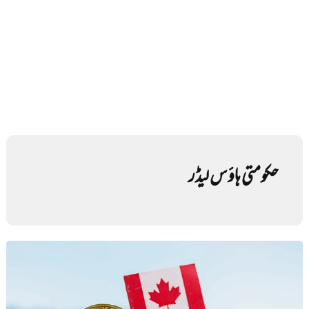
حکومتی ہاؤس لیڈر