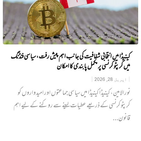
کینیڈا میں انتخابی شفافیت کی جانب اہم پیش رفت، سیاسی فنڈنگ
میں کرپٹو کرنسی پر مکمل پابندی کا امکان
اپریل 28, 2026
نورالامین، کینیڈا کینیڈا میں سیاسی جماعتوں اور امیدواروں کو
کرپٹو کرنسی کے ذریعے عطیات لینے سے روکنے کے لیے اہم
قانون...