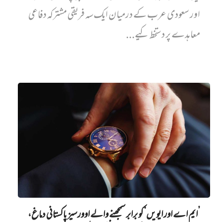
اور سعودی عرب کے درمیان ایک سہ فریقی مشترکہ دفاعی
معاہدے پر دستخط کیے...
’ایم اے اور ایویں‌‘ کو برابر سمجھنے والے اوورسیز پاکستانی دماغ،