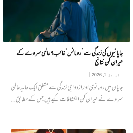
جاپانیوں کی زندگی سے ’رومانس‘ غائب؟ عالمی سروے کے
حیران کن نتائج
اپریل 2, 2026
جاپان میں رومانوی اور ازدواجی زندگی سے متعلق ایک حالیہ عالمی
سروے نے حیران کن انکشافات کیے ہیں جس کے مطابق...