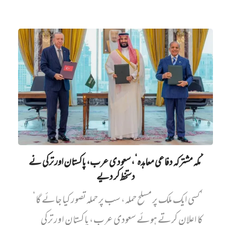
’مکہ مشترکہ دفاعی معاہدہ‘، سعودی عرب، پاکستان اور ترکی نے
دستخط کر دیے
’کسی ایک ملک پر مسلح حملہ، سب پر حملہ تصور کیا جائے گا‘
کا اعلان کرتے ہوئے سعودی عرب، پاکستان اور ترکی