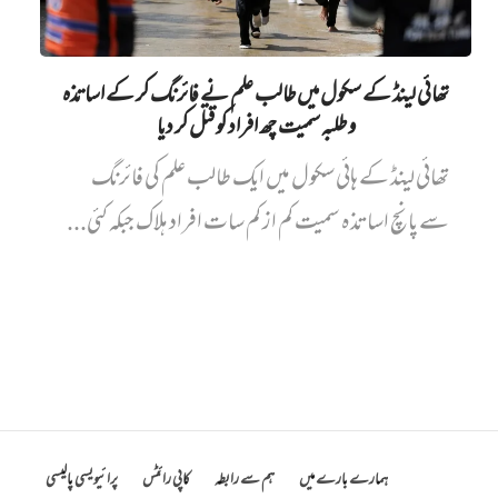
تھائی لینڈ کے سکول میں طالب علم نے فائرنگ کر کے اساتذہ
و طلبہ سمیت چھ افراد کو قتل کر دیا
تھائی لینڈ کے ہائی سکول میں ایک طالب علم کی فائرنگ
سے پانچ اساتذہ سمیت کم از کم سات افراد ہلاک جبکہ کئی...
ہمارے بارے میں
ہم سے رابطہ
کاپی رائٹس
پرائیویسی پالیسی