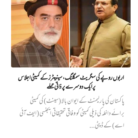
اربوں روپے کی سگریٹ سمگلنگ، سینیٹرز کے کمیٹی اجلاس
پر ایک دوسرے پر ذاتی حملے
پاکستان کی پارلیمنٹ کے ایوان بالا (سینٹ) کی کمیٹی
برائے داخلہ کی ذیلی کمیٹی کو وفاقی تحقیقاتی ایجنسی (ایف آئی
اے) کے ڈپٹی...