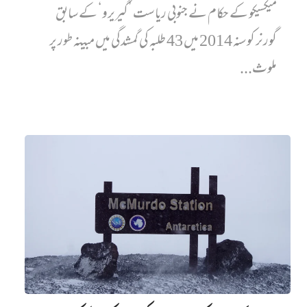
میکسیکو کے حکام نے جنوبی ریاست ’گیریرو‘ کے سابق
گورنر کو سنہ 2014 میں 43 طلبہ کی گمشدگی میں مبینہ طور پر
ملوث...