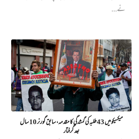
نے...
میکسیکو میں 43 طلبہ کی گمشدگی کا مقدمہ، سابق گورنر 10 سال
بعد گرفتار