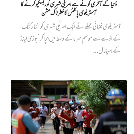
دُنیا کے آخری کونے سے امریکی شہری کو ریسکیو کرنے کا
آسٹریلوی پائلٹس کا خطرناک مشن
آسٹریلوی فضائی عملے نے ایک امریکی شہری کو انٹارکٹک
کے اڈے سے موسم سرما کے وسط میں بچا کر نیوزی لینڈ
کے ہسپتال...