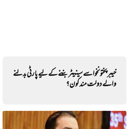
خیبر پختونخوا سے سینیٹر بننے کے لیے پارٹی بدلنے
والے دولت مند کون؟