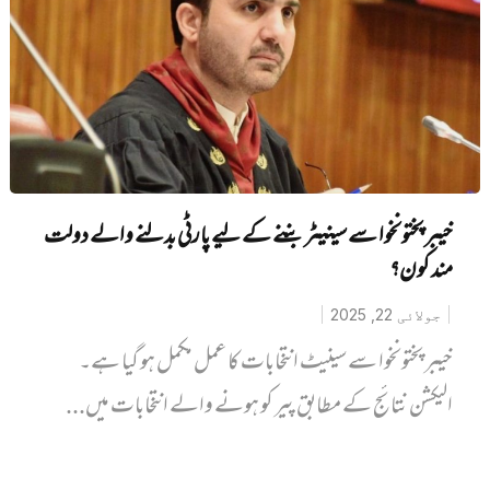
خیبر پختونخوا سے سینیٹر بننے کے لیے پارٹی بدلنے والے دولت
مند کون؟
جولائی 22, 2025
خیبر پختونخوا سے سینیٹ انتخابات کا عمل مکمل ہو گیا ہے۔
الیکشن نتائج کے مطابق پیر کو ہونے والے انتخابات میں...