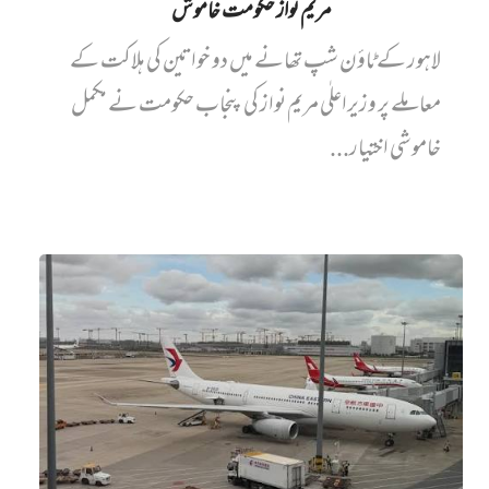
مریم نواز حکومت خاموش
لاہور کے ٹاؤن شپ تھانے میں دو خواتین کی ہلاکت کے
معاملے پر وزیراعلٰی مریم نواز کی پنجاب حکومت نے مکمل
خاموشی اختیار...