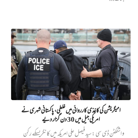
امیگریشن کی کاغذی کارروائی میں‌ غلطی، پاکستانی شہری نے
امریکی جیل میں‌ 30 دن گزار دیے
واشنگٹن ڈی سی : سید فیصل علی امریکہ میں کانگریسکے رکن