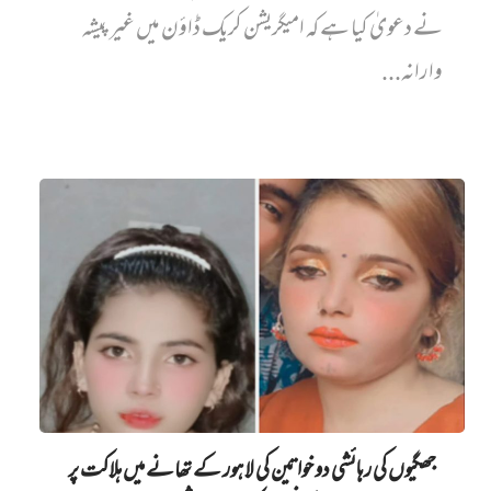
نے دعویٰ کیا ہے کہ امیگریشن کریک ڈاؤن میں غیر پیشہ
وارانہ...
جھگیوں کی رہائشی دو خواتین کی لاہور کے تھانے میں‌ ہلاکت پر