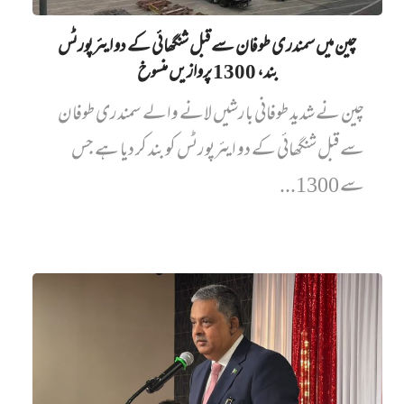
چین میں‌ سمندری طوفان سے قبل شنگھائی کے دو ایئرپورٹس
بند، 1300 پروازیں‌ منسوخ
چین نے شدید طوفانی بارشیں لانے والے سمندری طوفان
سے قبل شنگھائی کے دو ایئرپورٹس کو بند کر دیا ہے جس
سے 1300...