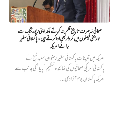
صحافی نہ صرف تاریخ قلم بند کرتے بلکہ اپنی رپورٹنگ سے
تاریخی فیصلوں میں کردار بھی ادا کرتے ہیں: پاکستانی سفیر
برائے امریکہ
امریکہ میں تعینات پاکستانی سفیر رضوان سعید شیخ نے
پاکستانی امریکی صحافیوں کی نمائندہ تنظیم ”پاپا“ کی جانب سے
امریکہ پاکستان یوم آزادی...