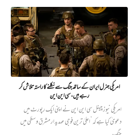
امریکی جنرل ایران کے ساتھ جنگ سے نکلنے کا راستہ تلاش کر
رہے ہیں، سی این این
امریکی نیوز چینل سی این این نے اپنی ایک رپورٹ میں‌
دعویٰ کیا ہے کہ ’اعلیٰ ترین فوجی عہدیدار مشرق وسطٰی میں
جنگ...