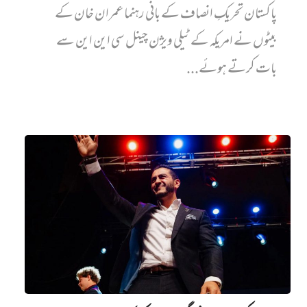
پاکستان تحریکِ انصاف کے بانی رہنما عمران خان کے
بیٹوں نے امریکہ کے ٹیلی ویژن چینل سی این این سے
بات کرتے ہوئے...