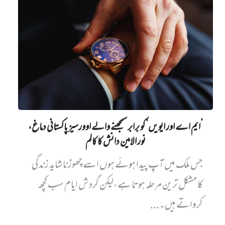
’ایم اے اور ایویں‌‘ کو برابر سمجھنے والے اوورسیز پاکستانی دماغ،
نور الامین دانش کا کالم
جس ملک میں آپ پیدا ہوئے ہوں اسے چھوڑنا شاید زندگی
کا مشکل ترین مرحلہ ہوتا ہے،لیکن گردش ایام سب کچھ
کرواتے ہیں۔...