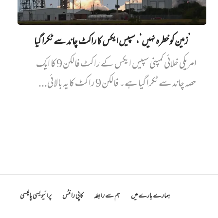
’زمین کو خطرہ نہیں‘، سپیس ایکس کا راکٹ چاند سے ٹکرا گیا
امریکی خلائی کمپنی سپیس ایکس کے راکٹ فالکن 9 کا ایک
حصہ چاند سے ٹکرا گیا ہے۔ فالکن 9 راکٹ کا یہ بالائی...
ہمارے بارے میں
ہم سے رابطہ
کاپی رائٹس
پرائیویسی پالیسی