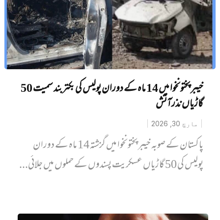
خیبر پختونخوا میں 14 ماہ کے دوران پولیس کی بکتربند سمیت 50
گاڑیاں نذرآتش
مارچ 30, 2026
پاکستان کے صوبہ خیبر پختونخوا میں گزشتہ 14 ماہ کے دوران
پولیس کی 50 گاڑیاں عسکریت پسندوں کے حملوں میں جلائی...