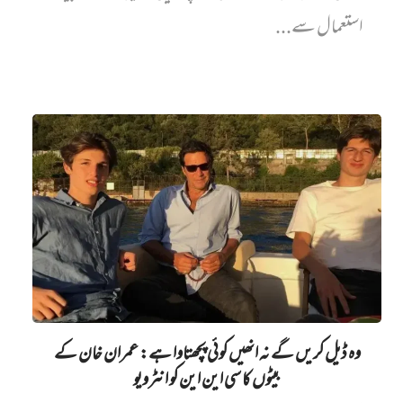
استعمال سے...
وہ ڈیل کریں گے نہ انھیں کوئی پچھتاوا ہے: عمران خان کے
بیٹوں کا سی این این کو انٹرویو