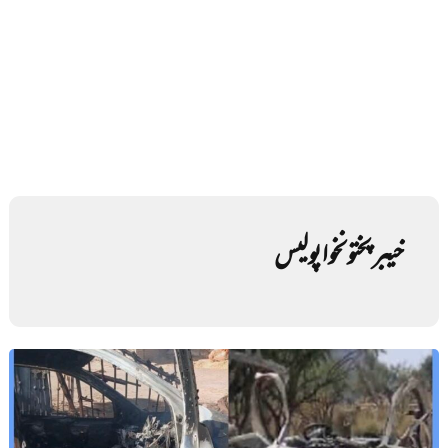
خیبر پختونخوا پولیس