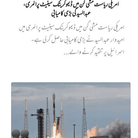
امریکی ریاست مشی گن میں ڈیموکریٹک سینیٹ پرائمری،
عبدالسید کی بڑی کامیابی
امریکی ریاست مشی گن میں ڈیموکریٹک سینیٹ پرائمری میں‌
امیدوار عبدالسید نے بڑی کامیابی حاصل کر لی ہے-
اسرائیل پر تنقید کرنے والے...