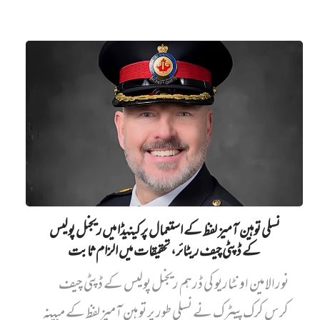
نسلی توہین آمیز لفظ کے استعمال پر کینیڈا میں ریجنل پولیس
کے ڈپٹی چیف ریٹائر، تحقیقات میں الزام ثابت
نورالامین اونٹاریو کی ڈرہم ریجنل پولیس کے ڈپٹی چیف
کرس کرک پیٹرک نے نسلی طور پر توہین آمیز لفظ کے مبینہ