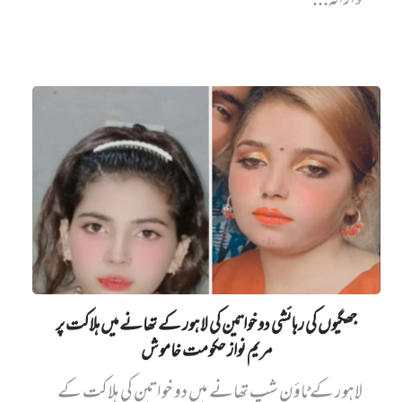
وارانہ...
جھگیوں کی رہائشی دو خواتین کی لاہور کے تھانے میں‌ ہلاکت پر
مریم نواز حکومت خاموش
لاہور کے ٹاؤن شپ تھانے میں دو خواتین کی ہلاکت کے