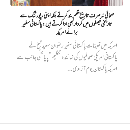
صحافی نہ صرف تاریخ قلم بند کرتے بلکہ اپنی رپورٹنگ سے
تاریخی فیصلوں میں کردار بھی ادا کرتے ہیں: پاکستانی سفیر
برائے امریکہ
امریکہ میں تعینات پاکستانی سفیر رضوان سعید شیخ نے
پاکستانی امریکی صحافیوں کی نمائندہ تنظیم ”پاپا“ کی جانب سے
امریکہ پاکستان یوم آزادی...