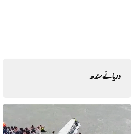
دریائے سندھ