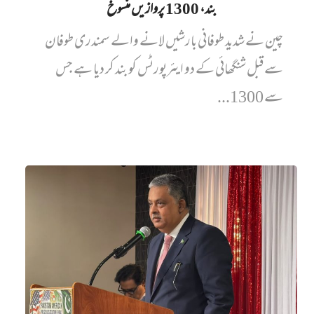
بند، 1300 پروازیں‌ منسوخ
چین نے شدید طوفانی بارشیں لانے والے سمندری طوفان
سے قبل شنگھائی کے دو ایئرپورٹس کو بند کر دیا ہے جس
سے 1300...