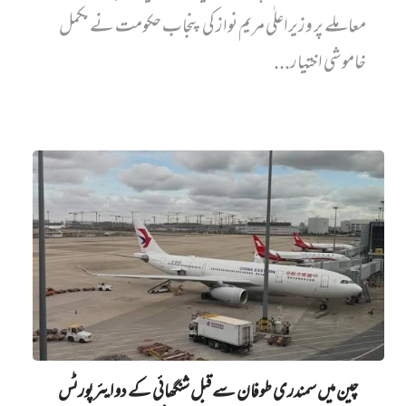
معاملے پر وزیراعلٰی مریم نواز کی پنجاب حکومت نے مکمل
خاموشی اختیار...
چین میں‌ سمندری طوفان سے قبل شنگھائی کے دو ایئرپورٹس