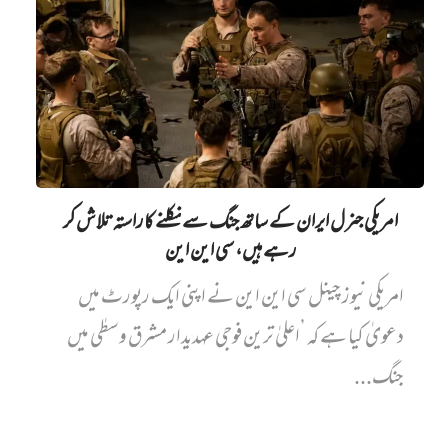
امریکی جنرل ایران کے ساتھ جنگ سے نکلنے کا راستہ تلاش کر
رہے ہیں، سی این این
امریکی نیوز چینل سی این این نے اپنی ایک رپورٹ میں‌
دعویٰ کیا ہے کہ ’اعلیٰ ترین فوجی عہدیدار مشرق وسطٰی میں
جنگ...