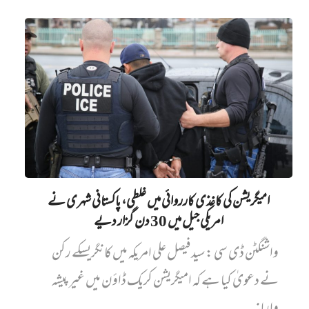
امیگریشن کی کاغذی کارروائی میں‌ غلطی، پاکستانی شہری نے
امریکی جیل میں‌ 30 دن گزار دیے
واشنگٹن ڈی سی : سید فیصل علی امریکہ میں کانگریسکے رکن
نے دعویٰ کیا ہے کہ امیگریشن کریک ڈاؤن میں غیر پیشہ