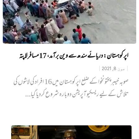
اپر کوہستان: دریائے سندھ سے وین برآمد، 17 مسافر لاپتہ
جون 8, 2021
صوبہ خیبر پختونخوا کے ضلع اپرکوہستان میں 16 افراد کی لاشوں کی
تلاش کے لیے ریسکیو آپریشن دوبارہ شروع کردیا گیا...