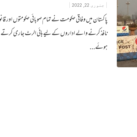
جنوری 22, 2022
پاکستان میں وفاقی حکومت نے تمام صوبائی حکومتوں اور قان
نافذ کرنے والے اداروں کے لیے ہائی الرٹ جاری کرتے
ہوئے...