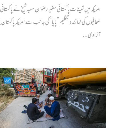
امریکہ میں تعینات پاکستانی سفیر رضوان سعید شیخ نے پاکستانی 
صحافیوں کی نمائندہ تنظیم ”پاپا“ کی جانب سے امریکہ پاکستان 
آزادی...