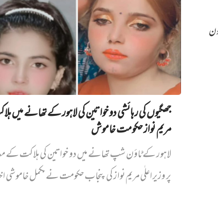
ون
جھگیوں کی رہائشی دو خواتین کی لاہور کے تھانے میں‌ ہلا
مریم نواز حکومت خاموش
لاہور کے ٹاؤن شپ تھانے میں دو خواتین کی ہلاکت کے مع
پر وزیراعلٰی مریم نواز کی پنجاب حکومت نے مکمل خاموشی اخت