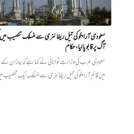
سعودی آرامکو کی تیل ریفائنری سے منسلک تنصیب میں‌ ل
آگ پر قابو پا لیا، حکام
سعودی عرب کی وزارتِ توانائی نے کہا ہے کہ جازان کے 
میں قائم آرامکو کی تیل ریفائنری سے منسلک ایک تنصیب می