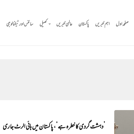
صفحہ اول
اہم خبریں
پاکستان
عالمی خبریں
کھیل
سائنس اور ٹیکنالوجی
’دہشت گردی کا خطرہ ہے‘، پاکستان میں ہائی الرٹ جاری