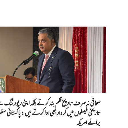
صحافی نہ صرف تاریخ قلم بند کرتے بلکہ اپنی رپورٹنگ 
تاریخی فیصلوں میں کردار بھی ادا کرتے ہیں: پاکستانی سفی
برائے امریکہ