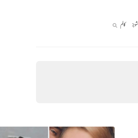
شوبز
کالم