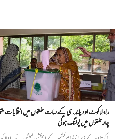
راولاکوٹ اور پلندری کے سات حلقوں میں انتخابات مل
چار حلقوں میں پولنگ ہوگی