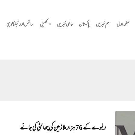
صفحہ اول
اہم خبریں
پاکستان
عالمی خبریں
کھیل
سائنس اور ٹیکنالوجی
ریلوے کے 76 ہزار ملازمین کی چھانٹی کی جائے