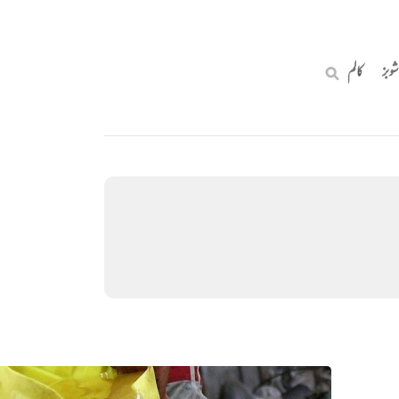
شوبز
کالم