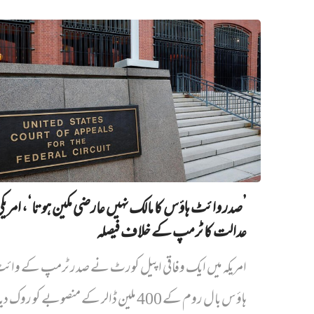
’صدر وائٹ ہاؤس کا مالک نہیں‌ عارضی مکین ہوتا‘، امریک
عدالت کا ٹرمپ کے خلاف فیصلہ
امریکہ میں ایک وفاقی اپیل کورٹ نے صدر ٹرمپ کے وائ
ہاؤس بال روم کے 400 ملین ڈالر کے منصوبے کو روک دیا...