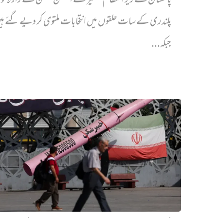
پاکستان کے زیر انتظام کشمیر کے الیکشن کمیشن نے راولاک
پلندری کے سات حلقوں میں انتخابات ملتوی کر دیے گئے ہ
جبکہ...