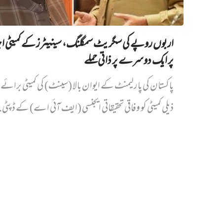
اربوں روپے کی سگریٹ سمگلنگ، سینیٹرز کے کمیٹی ا
پر ایک دوسرے پر ذاتی حملے
پاکستان کی پارلیمنٹ کے ایوان بالا (سینٹ) کی کمیٹی برائے د
ذیلی کمیٹی کو وفاقی تحقیقاتی ایجنسی (ایف آئی اے) کے ڈپٹی.