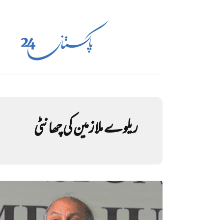
ریلوے ملازمین کی چھانٹی