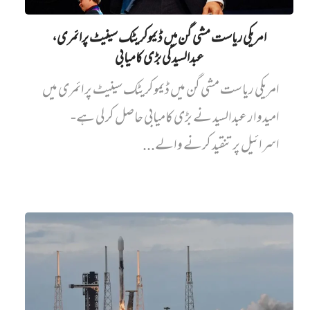
امریکی ریاست مشی گن میں ڈیموکریٹک سینیٹ پرائمری،
عبدالسید کی بڑی کامیابی
امریکی ریاست مشی گن میں ڈیموکریٹک سینیٹ پرائمری میں‌
امیدوار عبدالسید نے بڑی کامیابی حاصل کر لی ہے-
اسرائیل پر تنقید کرنے والے...