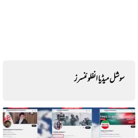
سوشل میڈیا انفلوئنسرز