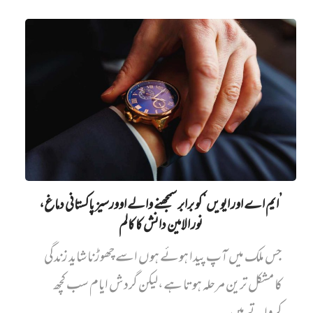
’ایم اے اور ایویں‌‘ کو برابر سمجھنے والے اوورسیز پاکستانی دماغ،
نور الامین دانش کا کالم
جس ملک میں آپ پیدا ہوئے ہوں اسے چھوڑنا شاید زندگی
کا مشکل ترین مرحلہ ہوتا ہے،لیکن گردش ایام سب کچھ