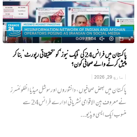
پاکستان میں فرانس24 کی ’فیک نیوز‘ کو ’تحقیقاتی رپورٹ‘ بنا کر
پیش کرنے والے صحافی کون؟
مارچ 29, 2026
پاکستان میں بعض صحافیوں، دانشوروں اور سوشل میڈیا انفلوئنسرز
نے معروف بین الاقوامی نشریاتی ادارے فرانس24 سے
منسوب ایک ایسی ویڈیو...