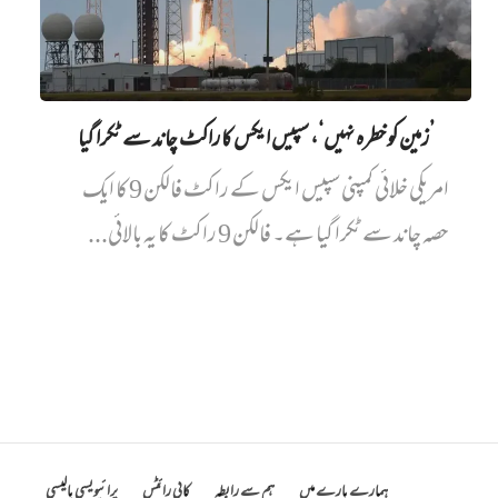
’زمین کو خطرہ نہیں‘، سپیس ایکس کا راکٹ چاند سے ٹکرا گیا
امریکی خلائی کمپنی سپیس ایکس کے راکٹ فالکن 9 کا ایک
حصہ چاند سے ٹکرا گیا ہے۔ فالکن 9 راکٹ کا یہ بالائی...
ہمارے بارے میں
ہم سے رابطہ
کاپی رائٹس
پرائیویسی پالیسی