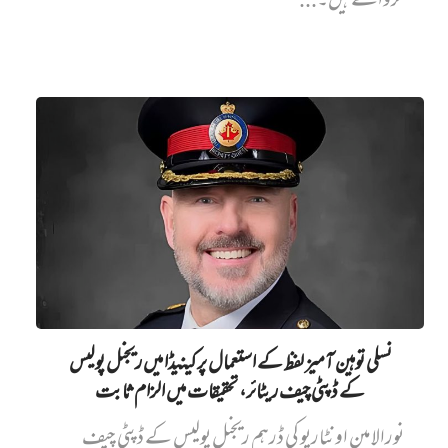
کرواتے ہیں۔...
نسلی توہین آمیز لفظ کے استعمال پر کینیڈا میں ریجنل پولیس
کے ڈپٹی چیف ریٹائر، تحقیقات میں الزام ثابت
نورالامین اونٹاریو کی ڈرہم ریجنل پولیس کے ڈپٹی چیف