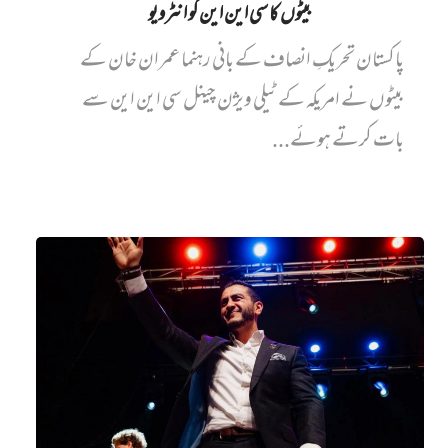
بیٹوں کا سی این این کو انٹرویو
پاکستان تحریکِ انصاف کے بانی رہنما عمران خان کے
بیٹوں نے امریکہ کے ٹیلی ویژن چینل سی این این سے
بات کرتے ہوئے...