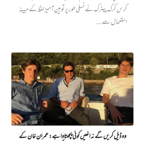
کرس کرک پیٹرک نے نسلی طور پر توہین آمیز لفظ کے مبینہ
استعمال سے...
وہ ڈیل کریں گے نہ انھیں کوئی پچھتاوا ہے: عمران خان کے