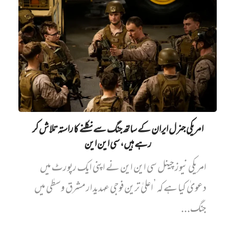
امریکی جنرل ایران کے ساتھ جنگ سے نکلنے کا راستہ تلاش کر
رہے ہیں، سی این این
امریکی نیوز چینل سی این این نے اپنی ایک رپورٹ میں‌
دعویٰ کیا ہے کہ ’اعلیٰ ترین فوجی عہدیدار مشرق وسطٰی میں
جنگ...