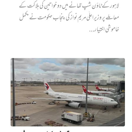
لاہور کے ٹاؤن شپ تھانے میں دو خواتین کی ہلاکت کے
معاملے پر وزیراعلٰی مریم نواز کی پنجاب حکومت نے مکمل
خاموشی اختیار...