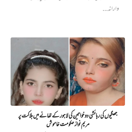
وارانہ...
جھگیوں کی رہائشی دو خواتین کی لاہور کے تھانے میں‌ ہلاکت پر
مریم نواز حکومت خاموش