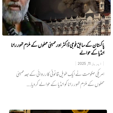
پاکستان کے سابق فوجی ڈاکٹر اور ممبئی حملوں کے ملزم تہور رانا
انڈیا کے حوالے
اپریل 11, 2025
امریکی حکومت نے ایک طویل قانونی کارروائی کے بعد ممبئی
حملوں کے ملزم تہور رانا کو انڈیا کے حوالے کر دیا...