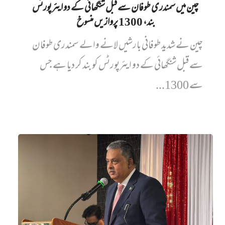
چین میں‌ سمندری طوفان سے قبل شنگھائی کے دو ایئرپورٹس
بند، 1300 پروازیں‌ منسوخ
چین نے شدید طوفانی بارشیں لانے والے سمندری طوفان
سے قبل شنگھائی کے دو ایئرپورٹس کو بند کر دیا ہے جس
سے 1300...