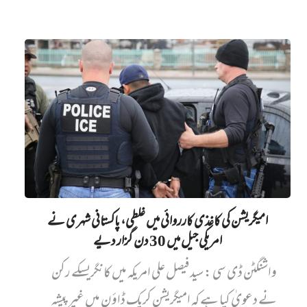
امیگریشن کی کاغذی کارروائی میں‌ غلطی، پاکستانی شہری نے
امریکی جیل میں‌ 30 دن گزار دیے
واشنگٹن ڈی سی : سید فیصل علی امریکہ میں کانگریسکے رکن
نے دعویٰ کیا ہے کہ امیگریشن کریک ڈاؤن میں غیر پیشہ