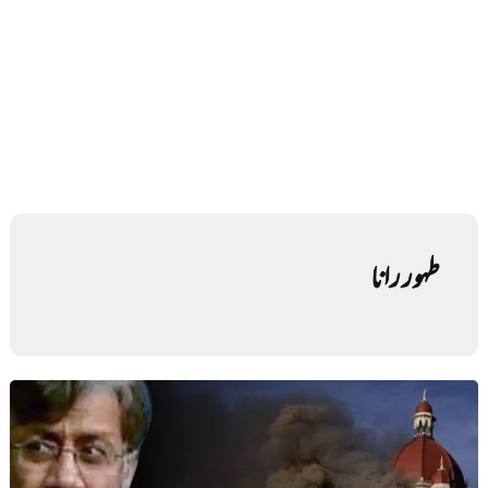
طہور رانا