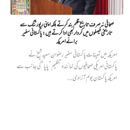
صحافی نہ صرف تاریخ قلم بند کرتے بلکہ اپنی رپورٹنگ سے
تاریخی فیصلوں میں کردار بھی ادا کرتے ہیں: پاکستانی سفیر
برائے امریکہ
امریکہ میں تعینات پاکستانی سفیر رضوان سعید شیخ نے
پاکستانی امریکی صحافیوں کی نمائندہ تنظیم ”پاپا“ کی جانب سے
امریکہ پاکستان یوم آزادی...