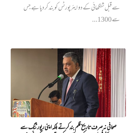
سے قبل شنگھائی کے دو ایئرپورٹس کو بند کر دیا ہے جس
سے 1300...
صحافی نہ صرف تاریخ قلم بند کرتے بلکہ اپنی رپورٹنگ سے