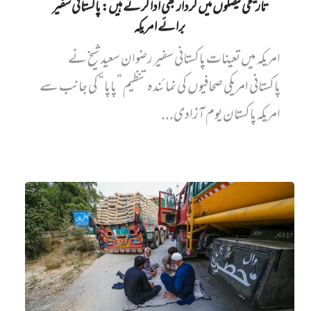
تاریخی فیصلوں میں کردار بھی ادا کرتے ہیں: پاکستانی سفیر
برائے امریکہ
امریکہ میں تعینات پاکستانی سفیر رضوان سعید شیخ نے
پاکستانی امریکی صحافیوں کی نمائندہ تنظیم ”پاپا“ کی جانب سے
امریکہ پاکستان یوم آزادی...