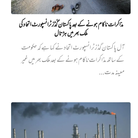
مذاکرات ناکام ہونے کے بعد پاکستان گُڈز ٹرانسپورٹ اتحاد کی
ملک بھر میں ہڑتال
آل پاکستان گڈز ٹرانسپورٹ اتحاد نے کہا ہے کہ حکومت
کے ساتھ مذاکرات ناکام ہونے کے بعد ملک بھر میں غیر
معینہ مدت...