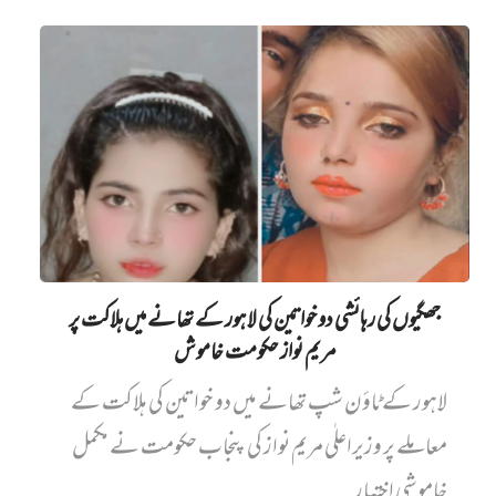
جھگیوں کی رہائشی دو خواتین کی لاہور کے تھانے میں‌ ہلاکت پر
مریم نواز حکومت خاموش
لاہور کے ٹاؤن شپ تھانے میں دو خواتین کی ہلاکت کے
معاملے پر وزیراعلٰی مریم نواز کی پنجاب حکومت نے مکمل
خاموشی اختیار...