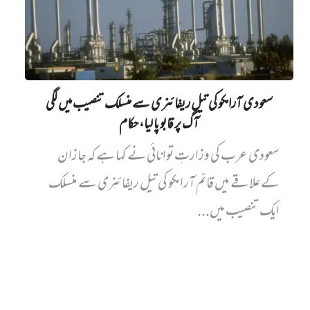
سعودی آرامکو کی تیل ریفائنری سے منسلک تنصیب میں‌ لگی
آگ پر قابو پا لیا، حکام
سعودی عرب کی وزارتِ توانائی نے کہا ہے کہ جازان
کے علاقے میں قائم آرامکو کی تیل ریفائنری سے منسلک
ایک تنصیب میں...