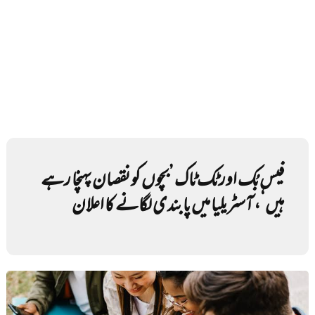
فیس بُک اور ٹک ٹاک ’بچوں کو نقصان پہنچا رہے
ہیں‘، آسٹریلیا میں پابندی لگانے کا اعلان