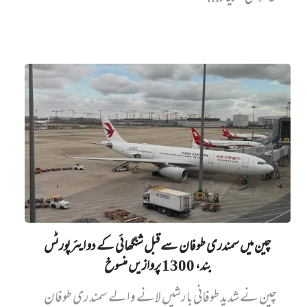
چین میں‌ سمندری طوفان سے قبل شنگھائی کے دو ایئرپورٹس
بند، 1300 پروازیں‌ منسوخ
چین نے شدید طوفانی بارشیں لانے والے سمندری طوفان