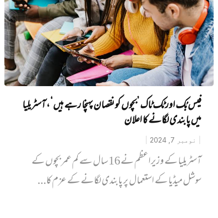
فیس بُک اور ٹک ٹاک ’بچوں کو نقصان پہنچا رہے ہیں‘، آسٹریلیا
میں پابندی لگانے کا اعلان
نومبر 7, 2024
آسٹریلیا کے وزیراعظم نے 16 سال سے کم عمر بچوں کے
سوشل میڈیا کے استعمال پر پابندی لگانے کے عزم کا...