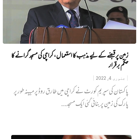
زمین پر قبضے کے لیے مذہب کا استعمال، کراچی کی مسجد گرانے کا
حکم برقرار
جنوری 4, 2022
پاکستان کی سپریم کورٹ نے کراچی میں طارق روڈ پر مبینہ طور پر
پارک کی زمین پر بنائی گئی ایک مسجد...