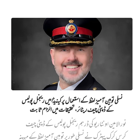
نسلی توہین آمیز لفظ کے استعمال پر کینیڈا میں ریجنل پولیس
کے ڈپٹی چیف ریٹائر، تحقیقات میں الزام ثابت
نورالامین اونٹاریو کی ڈرہم ریجنل پولیس کے ڈپٹی چیف
کرس کرک پیٹرک نے نسلی طور پر توہین آمیز لفظ کے مبینہ