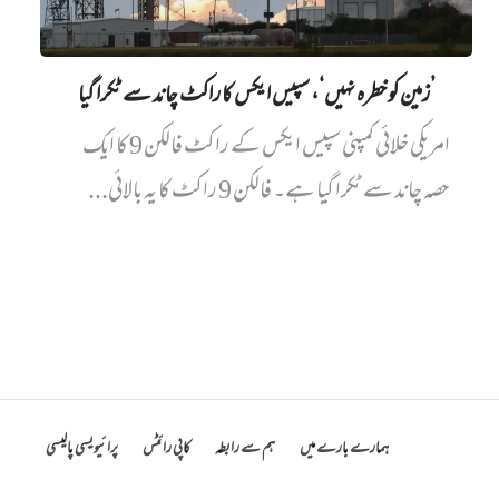
’زمین کو خطرہ نہیں‘، سپیس ایکس کا راکٹ چاند سے ٹکرا گیا
امریکی خلائی کمپنی سپیس ایکس کے راکٹ فالکن 9 کا ایک
حصہ چاند سے ٹکرا گیا ہے۔ فالکن 9 راکٹ کا یہ بالائی...
ہمارے بارے میں
ہم سے رابطہ
کاپی رائٹس
پرائیویسی پالیسی