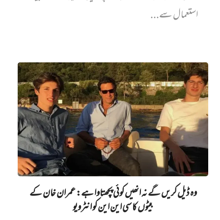
استعمال سے...
وہ ڈیل کریں گے نہ انھیں کوئی پچھتاوا ہے: عمران خان کے
بیٹوں کا سی این این کو انٹرویو