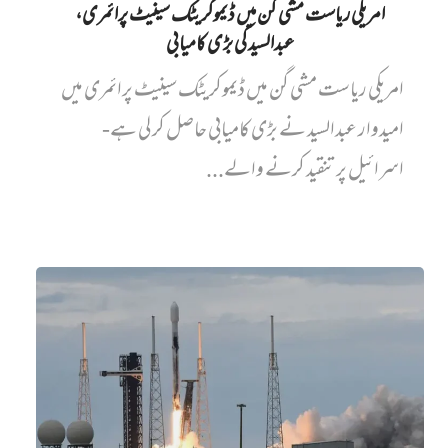
امریکی ریاست مشی گن میں ڈیموکریٹک سینیٹ پرائمری،
عبدالسید کی بڑی کامیابی
امریکی ریاست مشی گن میں ڈیموکریٹک سینیٹ پرائمری میں‌
امیدوار عبدالسید نے بڑی کامیابی حاصل کر لی ہے-
اسرائیل پر تنقید کرنے والے...