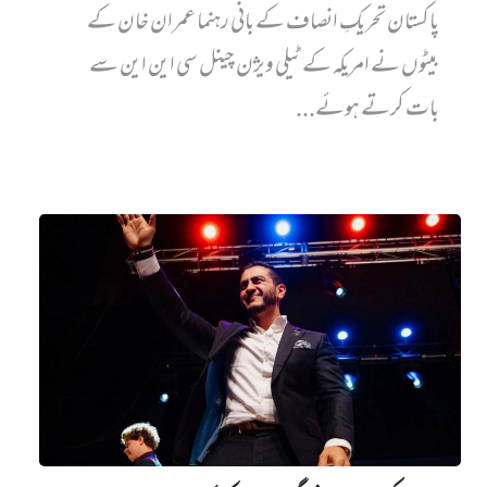
پاکستان تحریکِ انصاف کے بانی رہنما عمران خان کے
بیٹوں نے امریکہ کے ٹیلی ویژن چینل سی این این سے
بات کرتے ہوئے...