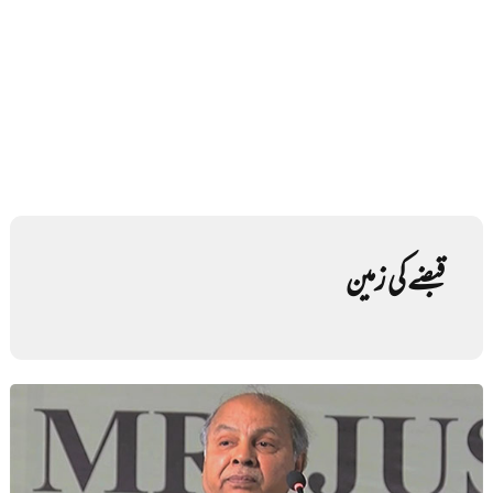
قبضے کی زمین