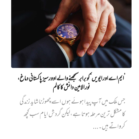
’ایم اے اور ایویں‌‘ کو برابر سمجھنے والے اوورسیز پاکستانی دماغ،
نور الامین دانش کا کالم
جس ملک میں آپ پیدا ہوئے ہوں اسے چھوڑنا شاید زندگی
کا مشکل ترین مرحلہ ہوتا ہے،لیکن گردش ایام سب کچھ
کرواتے ہیں۔...