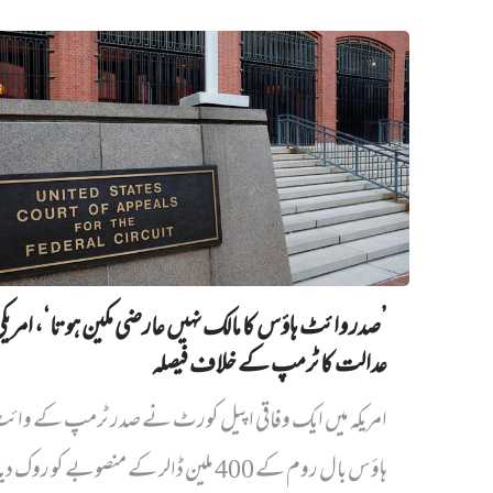
’صدر وائٹ ہاؤس کا مالک نہیں‌ عارضی مکین ہوتا‘، امریک
عدالت کا ٹرمپ کے خلاف فیصلہ
امریکہ میں ایک وفاقی اپیل کورٹ نے صدر ٹرمپ کے وائ
ہاؤس بال روم کے 400 ملین ڈالر کے منصوبے کو روک دیا...