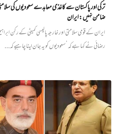
ترکی اور پاکستان سے کاغذی معاہدے سعودیوں کی سلام
ضامن نہیں‌: ایران
ایران کے قومی سلامتی اور خارجہ پالیسی کمیٹی کے رکن ابراہی
رضائی نے کہا ہے کہ ’سعودیوں کو یہ جان لینا چاہیے کہ...