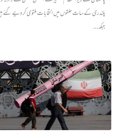
پاکستان کے زیر انتظام کشمیر کے الیکشن کمیشن نے راولاک
پلندری کے سات حلقوں میں انتخابات ملتوی کر دیے گئے ہ
جبکہ...