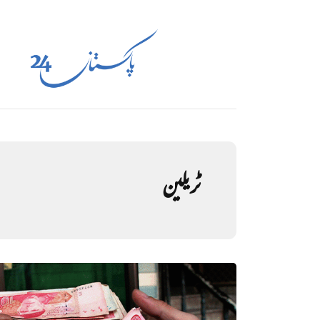
ٹریلین