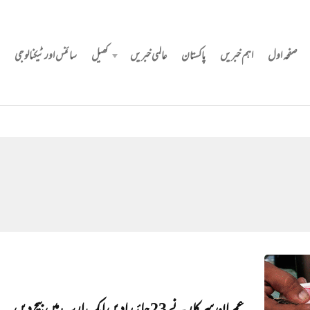
صفحہ اول
اہم خبریں
پاکستان
عالمی خبریں
کھیل
سائنس اور ٹیکنالوجی