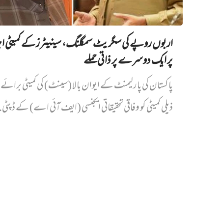
اربوں روپے کی سگریٹ سمگلنگ، سینیٹرز کے کمیٹی ا
پر ایک دوسرے پر ذاتی حملے
پاکستان کی پارلیمنٹ کے ایوان بالا (سینٹ) کی کمیٹی برائے د
ذیلی کمیٹی کو وفاقی تحقیقاتی ایجنسی (ایف آئی اے) کے ڈپٹی.