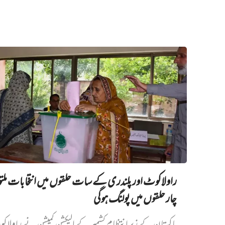
راولاکوٹ اور پلندری کے سات حلقوں میں انتخابات مل
چار حلقوں میں پولنگ ہوگی