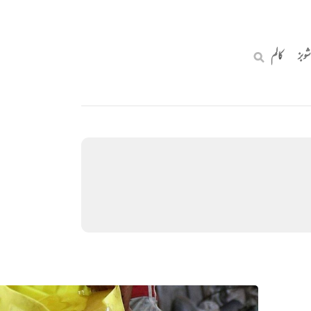
شوبز
کالم