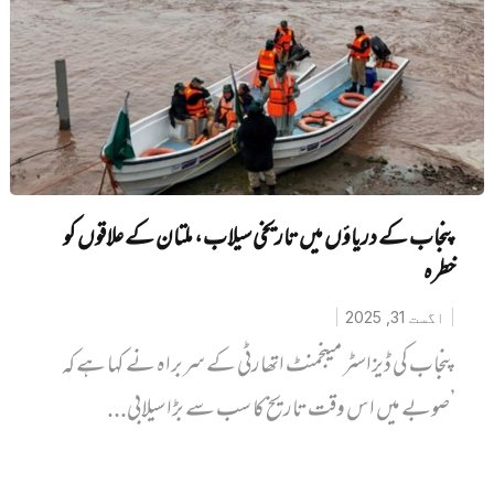
پنجاب کے دریاؤں میں تاریخی سیلاب، ملتان کے علاقوں کو
خطرہ
اگست 31, 2025
پنجاب کی ڈیزاسٹر مینجمنٹ اتھارٹی کے سربراہ نے کہا ہے کہ
’صوبے میں اس وقت تاریخ کا سب سے بڑا سیلابی...