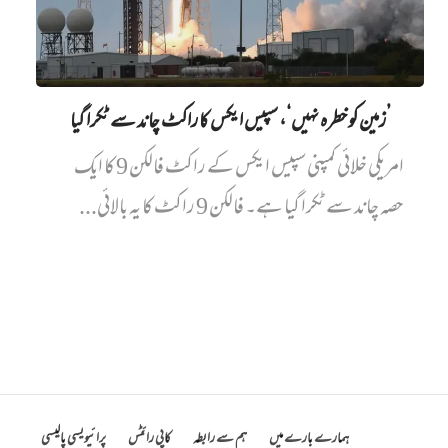
’زمین کو خطرہ نہیں‘، سپیس ایکس کا راکٹ چاند سے ٹکرا گیا
امریکی خلائی کمپنی سپیس ایکس کے راکٹ فالکن 9 کا ایک
حصہ چاند سے ٹکرا گیا ہے۔ فالکن 9 راکٹ کا یہ بالائی...
ہمارے بارے میں
ہم سے رابطہ
کاپی رائٹس
پرائیویسی پالیسی