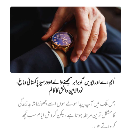
’ایم اے اور ایویں‌‘ کو برابر سمجھنے والے اوورسیز پاکستانی دماغ،
نور الامین دانش کا کالم
جس ملک میں آپ پیدا ہوئے ہوں اسے چھوڑنا شاید زندگی
کا مشکل ترین مرحلہ ہوتا ہے،لیکن گردش ایام سب کچھ
کرواتے ہیں۔...