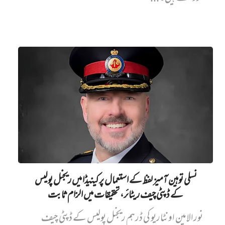
نسلی توہین آمیز لفظ کے استعمال پر کینیڈا میں ریجنل پولیس
کے ڈپٹی چیف ریٹائر، تحقیقات میں الزام ثابت
نورالامین اونٹاریو کی ڈرہم ریجنل پولیس کے ڈپٹی چیف