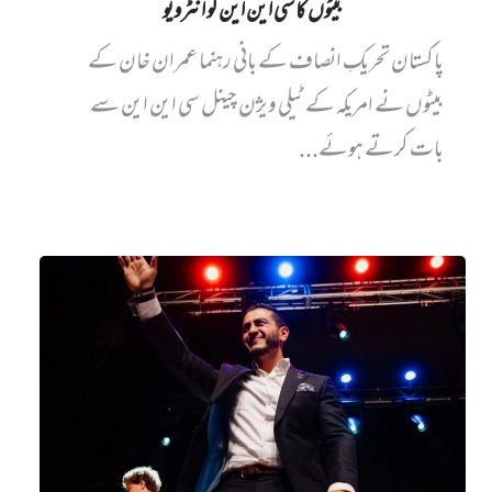
بیٹوں کا سی این این کو انٹرویو
پاکستان تحریکِ انصاف کے بانی رہنما عمران خان کے
بیٹوں نے امریکہ کے ٹیلی ویژن چینل سی این این سے
بات کرتے ہوئے...