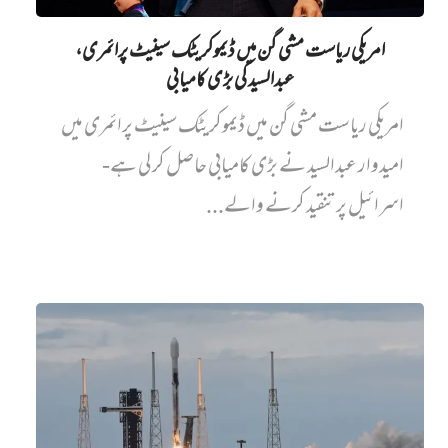
امریکی ریاست مشی گن میں ڈیموکریٹک سینیٹ پرائمری،
عبدالسید کی بڑی کامیابی
امریکی ریاست مشی گن میں ڈیموکریٹک سینیٹ پرائمری میں‌
امیدوار عبدالسید نے بڑی کامیابی حاصل کر لی ہے-
اسرائیل پر تنقید کرنے والے...