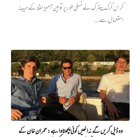
کرس کرک پیٹرک نے نسلی طور پر توہین آمیز لفظ کے مبینہ
استعمال سے...
وہ ڈیل کریں گے نہ انھیں کوئی پچھتاوا ہے: عمران خان کے