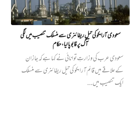
سعودی آرامکو کی تیل ریفائنری سے منسلک تنصیب میں‌ لگی
آگ پر قابو پا لیا، حکام
سعودی عرب کی وزارتِ توانائی نے کہا ہے کہ جازان
کے علاقے میں قائم آرامکو کی تیل ریفائنری سے منسلک
ایک تنصیب میں...