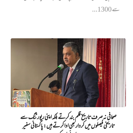
سے 1300...
صحافی نہ صرف تاریخ قلم بند کرتے بلکہ اپنی رپورٹنگ سے
تاریخی فیصلوں میں کردار بھی ادا کرتے ہیں: پاکستانی سفیر