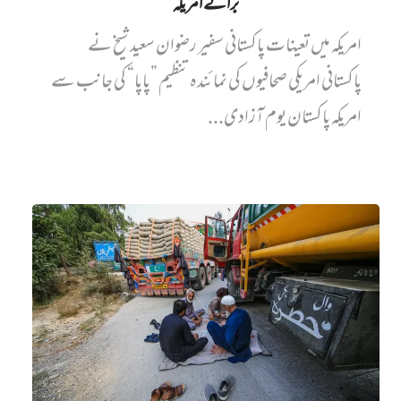
برائے امریکہ
امریکہ میں تعینات پاکستانی سفیر رضوان سعید شیخ نے
پاکستانی امریکی صحافیوں کی نمائندہ تنظیم ”پاپا“ کی جانب سے
امریکہ پاکستان یوم آزادی...