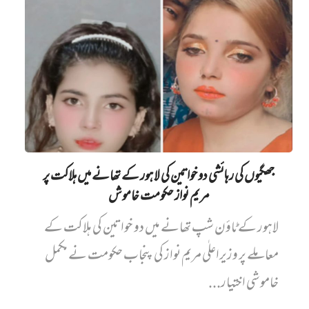
جھگیوں کی رہائشی دو خواتین کی لاہور کے تھانے میں‌ ہلاکت پر
مریم نواز حکومت خاموش
لاہور کے ٹاؤن شپ تھانے میں دو خواتین کی ہلاکت کے
معاملے پر وزیراعلٰی مریم نواز کی پنجاب حکومت نے مکمل
خاموشی اختیار...