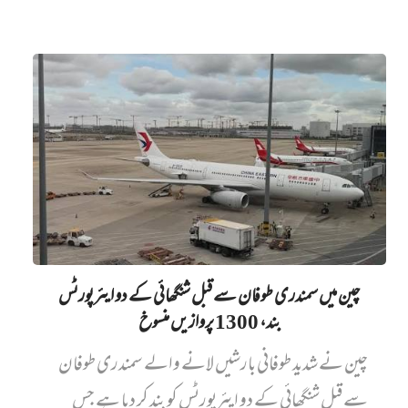
چین میں‌ سمندری طوفان سے قبل شنگھائی کے دو ایئرپورٹس
بند، 1300 پروازیں‌ منسوخ
چین نے شدید طوفانی بارشیں لانے والے سمندری طوفان
سے قبل شنگھائی کے دو ایئرپورٹس کو بند کر دیا ہے جس