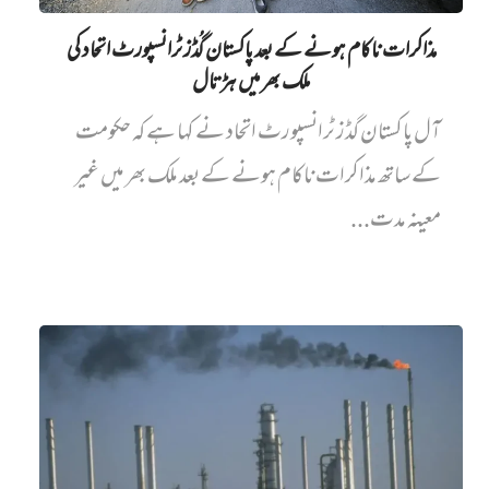
مذاکرات ناکام ہونے کے بعد پاکستان گُڈز ٹرانسپورٹ اتحاد کی
ملک بھر میں ہڑتال
آل پاکستان گڈز ٹرانسپورٹ اتحاد نے کہا ہے کہ حکومت
کے ساتھ مذاکرات ناکام ہونے کے بعد ملک بھر میں غیر
معینہ مدت...