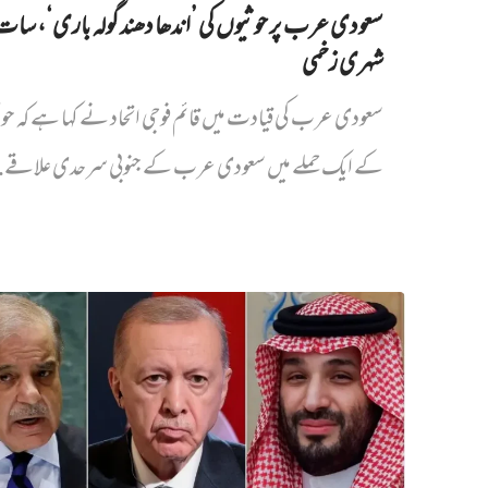
سعودی عرب پر حوثیوں کی ’اندھا دھند گولہ باری‘، سات
شہری زخمی
سعودی عرب کی قیادت میں قائم فوجی اتحاد نے کہا ہے کہ حو
کے ایک حملے میں سعودی عرب کے جنوبی سرحدی علاقے..