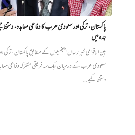
پاکستان، ترکی اور سعودی عرب کا دفاعی معاہدہ، دستخط جمع
جدہ میں
بین الاقوامی خبر رساں ایجنسیوں کے مطابق پاکستان، ترکی او
سعودی عرب کے درمیان ایک سہ فریقی مشترکہ دفاعی معا
دستخط کیے...