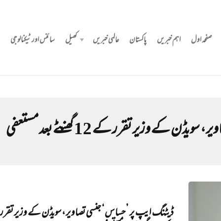
صفحہ اول
اہم خبریں
پاکستان
عالمی خبریں
کھیل
سائنس اور ٹیکنالوجی
کے وزیر تقرر کے 12 گھنٹے بعد مستعفی
ڈیٹنگ ایپ پر ’حساس‘ جنسی تصاویر، سویڈن کے وزیر تقرر