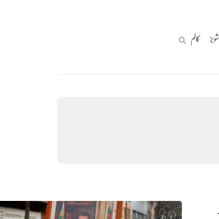
شوبز
کالم