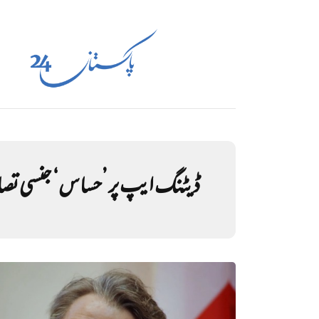
ڈیٹنگ ایپ پر ’حساس‘ جنسی تصاویر، سویڈن 