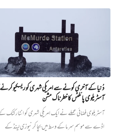
دُنیا کے آخری کونے سے امریکی شہری کو ریسکیو کرنے ک
آسٹریلوی پائلٹس کا خطرناک مشن
آسٹریلوی فضائی عملے نے ایک امریکی شہری کو انٹارکٹک ک
اڈے سے موسم سرما کے وسط میں بچا کر نیوزی لینڈ کے