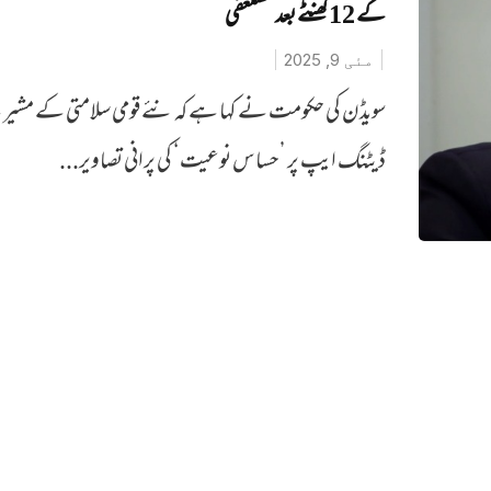
کے 12 گھنٹے بعد مستعفی
مئی 9, 2025
سویڈن کی حکومت نے کہا ہے کہ نئے قومی سلامتی کے مشیر
ڈیٹنگ ایپ پر ’حساس نوعیت‘ کی پرانی تصاویر...