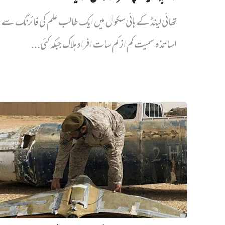
تھائی لینڈ کے ہائی سکول میں ایک طالب علم کی فائرنگ سے پ
اساتذہ سمیت کم از کم سات افراد ہلاک جبکہ کئی...