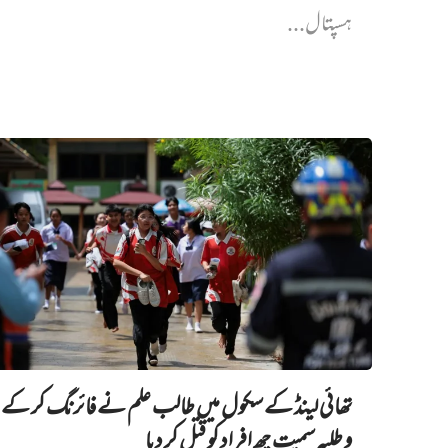
ہسپتال...
تھائی لینڈ کے سکول میں طالب علم نے فائرنگ کر کے 
و طلبہ سمیت چھ افراد کو قتل کر دیا