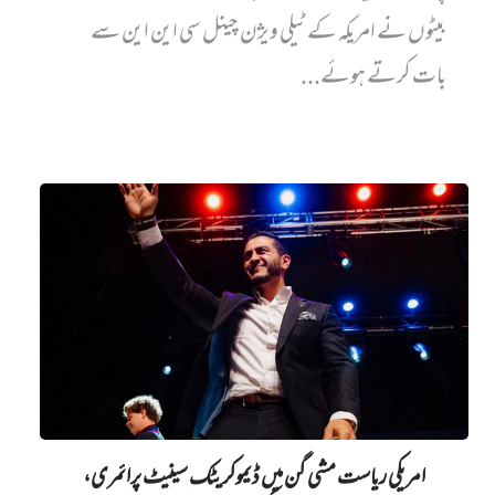
بیٹوں نے امریکہ کے ٹیلی ویژن چینل سی این این سے
بات کرتے ہوئے...
امریکی ریاست مشی گن میں ڈیموکریٹک سینیٹ پرائمری،