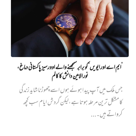
’ایم اے اور ایویں‌‘ کو برابر سمجھنے والے اوورسیز پاکستانی دماغ،
نور الامین دانش کا کالم
جس ملک میں آپ پیدا ہوئے ہوں اسے چھوڑنا شاید زندگی
کا مشکل ترین مرحلہ ہوتا ہے،لیکن گردش ایام سب کچھ
کرواتے ہیں۔...