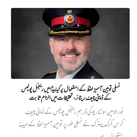
نسلی توہین آمیز لفظ کے استعمال پر کینیڈا میں ریجنل پولیس
کے ڈپٹی چیف ریٹائر، تحقیقات میں الزام ثابت
نورالامین اونٹاریو کی ڈرہم ریجنل پولیس کے ڈپٹی چیف
کرس کرک پیٹرک نے نسلی طور پر توہین آمیز لفظ کے مبینہ