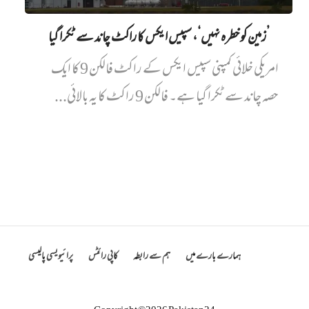
’زمین کو خطرہ نہیں‘، سپیس ایکس کا راکٹ چاند سے ٹکرا گیا
امریکی خلائی کمپنی سپیس ایکس کے راکٹ فالکن 9 کا ایک
حصہ چاند سے ٹکرا گیا ہے۔ فالکن 9 راکٹ کا یہ بالائی...
ہمارے بارے میں
ہم سے رابطہ
کاپی رائٹس
پرائیویسی پالیسی