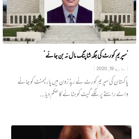
’سپریم کورٹ کی جگہ شاپنگ مال نہ بن جائے‘
مارچ 19, 2020
پاکستان کی سپریم کورٹ نے ریڈ زون میں پارلیمنٹ کو جانے
والے راستے پر لگے گیٹ کو ہٹانے کا حکم دیا...