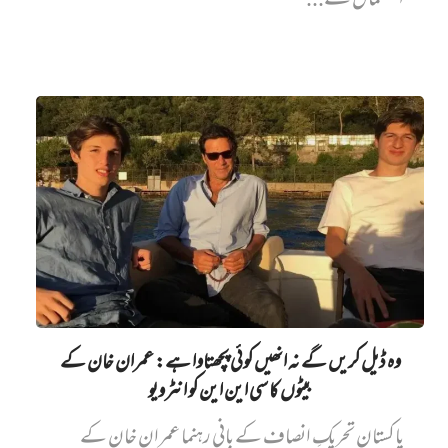
استعمال سے...
وہ ڈیل کریں گے نہ انھیں کوئی پچھتاوا ہے: عمران خان کے
بیٹوں کا سی این این کو انٹرویو
پاکستان تحریکِ انصاف کے بانی رہنما عمران خان کے