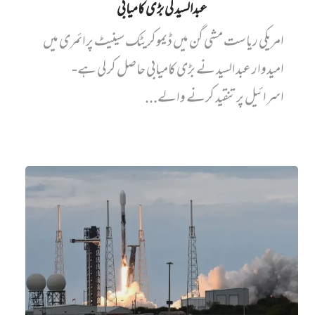
عبدالسید کی بڑی کامیابی
امریکی ریاست مشی گن میں ڈیموکریٹک سینیٹ پرائمری میں‌
امیدوار عبدالسید نے بڑی کامیابی حاصل کر لی ہے-
اسرائیل پر تنقید کرنے والے...