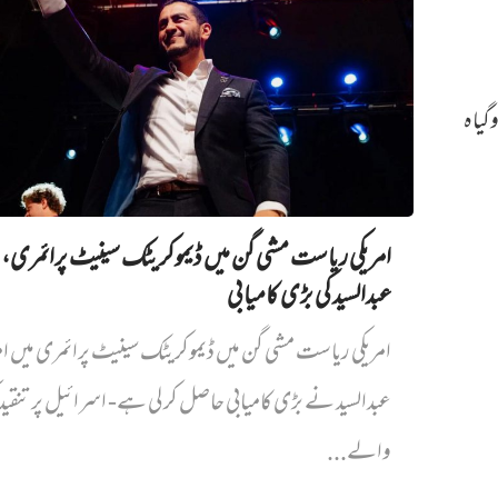
گیاہ
امریکی ریاست مشی گن میں ڈیموکریٹک سینیٹ پرائمری،
عبدالسید کی بڑی کامیابی
امریکی ریاست مشی گن میں ڈیموکریٹک سینیٹ پرائمری میں‌ ام
عبدالسید نے بڑی کامیابی حاصل کر لی ہے- اسرائیل پر تنقی
والے...