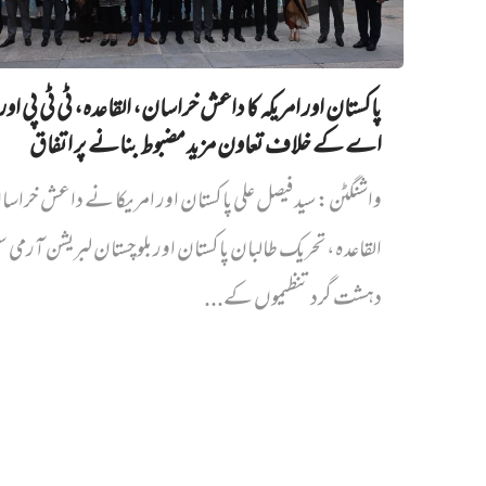
پاکستان اور امریکہ کا داعش خراسان، القاعدہ، ٹی ٹی پی اور
اے کے خلاف تعاون مزید مضبوط بنانے پر اتفاق
واشنگٹن: سید فیصل علی پاکستان اور امریکا نے داعش خراس
القاعدہ، تحریک طالبان پاکستان اور بلوچستان لبریشن آرمی
دہشت گرد تنظیموں کے...