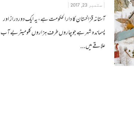
ستمبر 23, 2017
آستانہ قزاخستان کا دارالحکومت ہے، یہ ایک دوردراز اور
پسماندہ شہر ہے جو چاروں طرف ہزاروں کلومیٹربے آب و
علاقے میں...