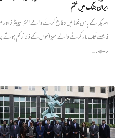
ایران جنگ میں‌ ختم
امریکہ کے پاس فضا میں دفاع کرنے والے انٹرسیپٹرز اور ط
فاصلے تک مار کرنے والے میزائلوں کے ذخائر کم ہوتے جا
رہے...