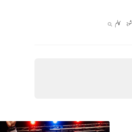
شوبز
کالم