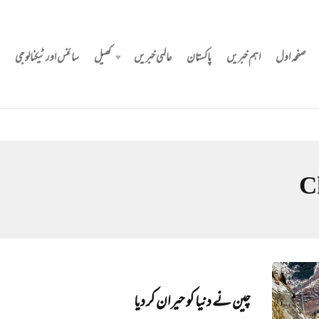
صفحہ اول
اہم خبریں
پاکستان
عالمی خبریں
کھیل
سائنس اور ٹیکنالوجی
C
چین نے دنیا کو حیران کر دیا