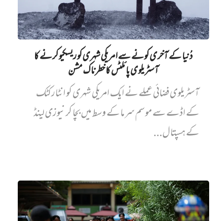
دُنیا کے آخری کونے سے امریکی شہری کو ریسکیو کرنے کا
آسٹریلوی پائلٹس کا خطرناک مشن
آسٹریلوی فضائی عملے نے ایک امریکی شہری کو انٹارکٹک
کے اڈے سے موسم سرما کے وسط میں بچا کر نیوزی لینڈ
کے ہسپتال...