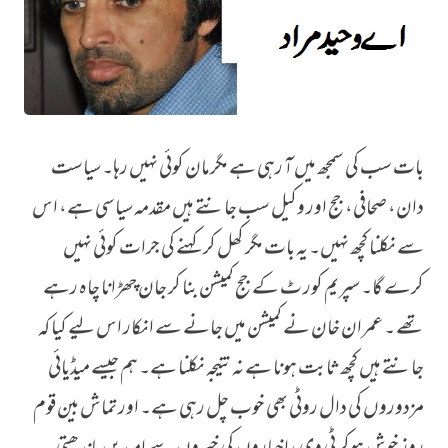
بات سب کی سمجھ میں آ رہی ہے مگرمان کوئی نہیں رہا۔ سیاست
میاں صاحب کی باری آ گئی
دان، صحافی، جج اور وکیل سب جانتے ہیں مقدمہ سیاسی ہے، اس
سے نکلنا کچھ نہیں۔ یہ بات مگر کھل کر کہنے کی جرات کوئی نہیں
کرے گا۔ سپریم کور ٹ کے جج کمیشن بنا کر جان چھڑانا چاہ رہے
تھے ۔ عمران خان نے کمیشن میں جانے سے انکار اس لیے کیا کہ
جانتے ہیں کچھ ثابت ہونا ہے نہ نتیجہ نکلنا ہے۔ ہم جیسے میڈیائی
مزدوروں کی دال روٹی بھی خوب چل رہی ہے۔ اور تماش بین قوم