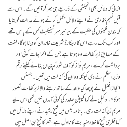
اڑائی کہ دلائل بھی انجکشن کے ذریعے ہی بھر کرآئیں گے۔ اس سے
قبل نعیم بخاری نے اپنے دلائل مکمل کرتے ہوئے عدالت کو بتایا
کہ لندن فلیٹوں کی ملکیت کے بیرئیر سرٹیفیکیٹ کس کے پاس تھے
اور کب تک رہے اس کا ریکارڈ شریف خاندان کو دینا ہوگا، لغت
کے مطابق زیرکفالت وہ ہوتا ہے جس کے اخراجات کوئی اور
برداشت کرے، مریم نواز کو آف شور کمپنیاں بنانے کیلئے رقم
وزیراعظم نے دی کیونکہ وہ ان کی کفالت میں تھیں۔ جسٹس
اعجازافضل نے پوچھا کیا والد کے ساتھ رہنے والا زیرکفالت تصور
ہوگا؟۔ وکیل نے کہا کیپٹن صفدر کی کوئی آمدن نہیں تھی اس لیے
مریم زیرکفالت رہی۔ پانامہ کیس میں شیخ رشید نے اپنے دلائل میں
کہا قطری شیخ کا خط رضیہ بٹ کا ناول ہے، قطر کا شیخ ہی اصل مین