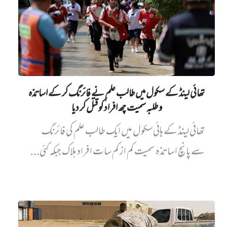
تھائی لینڈ کے سکول میں طالب علم نے فائرنگ کر کے اساتذہ
و طلبہ سمیت چھ افراد کو قتل کر دیا
تھائی لینڈ کے ہائی سکول میں ایک طالب علم کی فائرنگ
سے پانچ اساتذہ سمیت کم از کم سات افراد ہلاک جبکہ کئی...