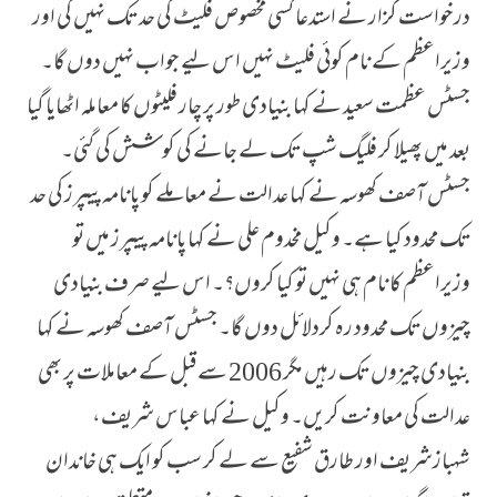
درخواست گزار نے استدعا کسی مخصوص فلیٹ کی حد تک نہیں کی اور
وزیراعظم کے نام کوئی فلیٹ نہیں اس لیے جواب نہیں دوں گا۔
جسٹس عظمت سعید نے کہا بنیادی طور پر چار فلیٹوں کا معاملہ اٹھایا گیا
بعد میں پھیلا کر فلیگ شپ تک لے جانے کی کوشش کی گئی۔
جسٹس آصف کھوسہ نے کہا عدالت نے معاملے کو پانامہ پیپرز کی حد
تک محدود کیا ہے۔ وکیل مخدوم علی نے کہا پانامہ پیپرز میں تو
وزیراعظم کا نام ہی نہیں تو کیا کروں؟۔ اس لیے صرف بنیادی
چیزوں تک محدود رہ کردلائل دوں گا۔ جسٹس آصف کھوسہ نے کہا
بنیادی چیزوں تک رہیں مگر 2006 سے قبل کے معاملات پر بھی
عدالت کی معاونت کریں۔ وکیل نے کہا عباس شریف،
شہبازشریف اور طارق شفیع سے لے کر سب کو ایک ہی خاندان