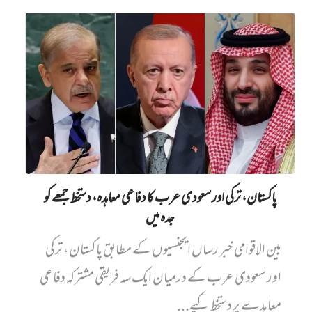
پاکستان، ترکی اور سعودی عرب کا دفاعی معاہدہ، دستخط جمعے کو
جدہ میں
بین الاقوامی خبر رساں ایجنسیوں کے مطابق پاکستان، ترکی
اور سعودی عرب کے درمیان ایک سہ فریقی مشترکہ دفاعی
معاہدے پر دستخط کیے...