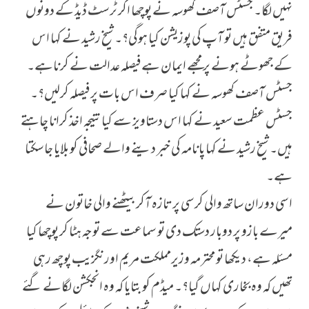
نہیں لگا۔ جسٹس آصف کھوسہ نے پوچھا اگر ٹرسٹ ڈیڈ کے دونوں
فریق متفق ہیں تو آپ کی پوزیشن کیا ہوگی؟۔ شیخ رشید نے کہا اس
کے جھوٹے ہونے پر مجھے ایمان ہے فیصلہ عدالت نے کرناہے۔
جسٹس آصف کھوسہ نے کہا کیا صرف اس بات پر فیصلہ کرلیں؟۔
جسٹس عظمت سعید نے کہا اس دستاویز سے کیا نتیجہ اخذ کرانا چاہتے
ہیں۔ شیخ رشید نے کہا پانامہ کی خبر دینے والے صحافی کو بلایا جا سکتا
ہے۔
اسی دوران ساتھ والی کرسی پر تازہ آکر بیٹھنے والی خاتون نے
میرے بازو پر دوبار دستک دی تو سماعت سے توجہ ہٹا کر پوچھا کیا
مسئلہ ہے، دیکھا تو محترمہ وزیرمملکت مریم اورنگزیب پوچھ رہی
تھیں کہ وہ بخاری کہاں گیا؟۔ میڈم کو بتایا کہ وہ انجکشن لگانے گئے