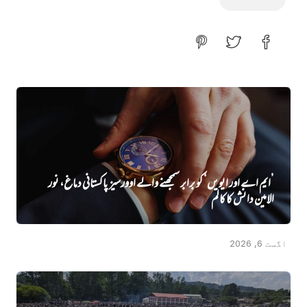
’ایم اے اور ایویں‌‘ کو برابر سمجھنے والے اوورسیز پاکستانی دماغ، نور
الامین دانش کا کالم
اگست 6, 2026