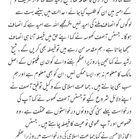
نے کہا وہ جعلی ڈگری کامعاملہ تھا۔ شیخ رشید نے کہا نوازشریف قوم
کے امیر ہیں ان کو طلب کیاجائے، عدالت میں بیٹھے بہت سے
لوگوں کو انصاف ملنے کی امید نہیں مگر مجھے اللہ سے امید ہے کہ انصاف
ہوگا۔ جسٹس آصف کھوسہ نے کہا اپنے حق میں فیصلہ آنا ہی انصاف
سمجھا جاتا ہے، ہم مقدمہ سن رہے ہیں تو فیصلہ بھی کریں گے۔ شیخ
رشید نے کہا تین بار وزیراعظم بننے والے کو لندن فلیٹوں کے اصل
مالک کا معلوم نہ ہو، ایسا ممکن نہیں، ان کو بھی معلوم ہے اورہم
سب بھی جانتے ہیں۔ جماعت اسلامی کے وکیل توفیق آصف نے
اپنے دلائل شروع کیے تو جسٹس آصف کھوسہ نے کہا آپ کی
درخواست پہلے سنی گئی دونوں درخواستوں سے مختلف ہے، وہ
مخصوص اور آپ عمومی نوعیت کا فیصلہ چاہتے ہیں۔ جسٹس
اعجازالاحسن نے کہا جماعت اسلامی کی درخواست میں وزیراعظم