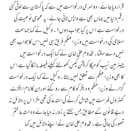
قراردیاجائے، دوسری درخواست میں ہے کہ پاکستان سے لوٹی گئی
رقم دنیا میں جہاں بھی ہے واپس لائی جائے، یہ عمومی نوعیت کی
درخواست ہے اس پر کیا جواب دوں؟۔ وکیل نے کہا جماعت
اسلامی کی درخواست میں وزیراعظم فریق ہی نہیں اس کا جواب بھی
نہیں دے سکتا۔ مخدوم علی خان نے کہا ایک درخواست میں
چیئرمین نیب کو میگا کرپشن کیس کھولنے کیلئے فیصلہ مانگا گیاہے اس
کا بھی وزیراعظم سے تعلق نہیں بنتا۔ وکیل نے کہا ایک درخواست
گزار نے وزیراعظم و دیگر کو کام سے روکنے اوران کانام ایگزٹ
کنٹرول فہرست میں شامل کرنے کی استدعا کی تھی مگر اس پر دلائل نہ
دیے قانون کے مطابق جس نکتے پر زور نہ دیاجائے وہ استدعا ختم
تصور کی جاتی ہے۔ مخدوم علی خان نے اپنے دلائل میں کہا