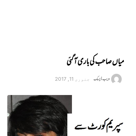
میاں صاحب کی باری آ گئی
ویب ڈیسک
جنوری 11, 2017