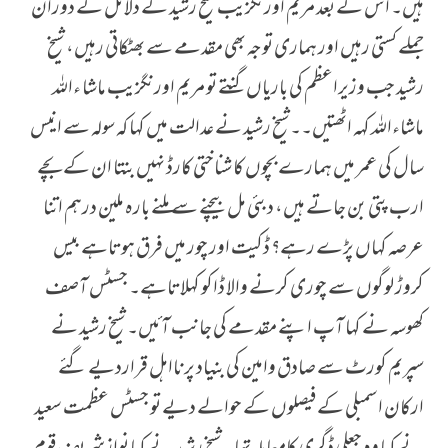
ہیں۔ اس کے بعد مریم اورنگزیب شیخ رشید کے دلائل کے دوران
جملے کستی رہیں اور ہماری توجہ بھی مقدمے سے بھٹکاتی رہیں، شیخ
رشید جب وزیراعظم کی باریاں گنتے تو مریم اورنگزیب ماشا ءاللہ
ماشاءاللہ کہہ اٹھتیں۔۔شیخ رشید نے عدالت میں کہا کہ سولہ سے انیس
سال کی عمر میں ہمارے بچوں کا شناختی کارڈ نہیں بنتا ان کے بچے
ارب پتی بن جاتے ہیں، دبئی مل بیچنے سے ملنے بارہ ملین درہم اتنا
عرصہ کہاں پڑے رہے؟ ڈکیت اور چور میں فرق ہوتاہے بیس
کروڑ لوگوں سے چوری کرنے والا ڈاکو کہلاتاہے۔ جسٹس آصف
کھوسہ نے کہا آپ اپنے مقدمے کی جانب آئیں۔ شیخ رشید نے
سپریم کورٹ سے صادق وامین کی بنیاد پر نااہل قراردیے گئے
ارکان اسمبلی کے فیصلوں کے حوالے دیے تو جسٹس عظمت سعید