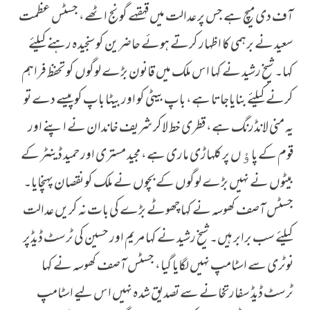
آف دی میچ ہے جس پر عدالت میں قہقہے گونج اٹھے، جسٹس عظمت
سعید نے برہمی کا اظہار کرتے ہوئے حاضرین کوسنجیدہ رہنے کیلئے
کہا۔ شیخ رشید نے کہا اس ملک میں قانون بڑے لوگوں کو تحفظ فراہم
کرنے کیلئے بنایاجاتا ہے، باپ بیٹی کو اور بیٹا باپ کو پیسے دے تو
یہ منی لانڈرنگ ہے، قطری خط لاکر شریف خاندان نے اپنے اور
قوم کے پاﺅں پر کلہاڑی ماری ہے، مجید مستری اور حمید ڈینٹر کے
بیٹوں نے نہیں بڑے لوگوں کے بچوں نے ملک کو نقصان پہنچایا۔
جسٹس آصف کھوسہ نے کہا چھوٹے بڑے کی بات نہ کریں عدالت
کیلئے سب برابر ہیں۔ شیخ رشید نے کہا مریم اور حسین کی ٹرسٹ ڈیڈپر
نوٹری سے اسٹامپ نہیں لگایا گیا، جسٹس آصف کھوسہ نے کہا
ٹرسٹ ڈیڈ سفارتخانے سے تصدیق شدہ نہیں اس لیے اسٹامپ