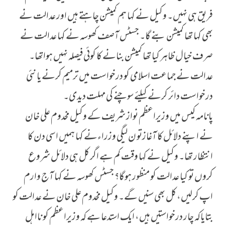
فریق ہی نہیں۔ وکیل نے کہا ہم کمیشن چاہتے ہیں اور عدالت نے
بھی کہا تھا کمیشن بنے گا۔ جسٹس آصف کھوسہ نے کہا عدالت نے
صرف خیال ظاہر کیا تھا کمیشن بنانے کا کوئی فیصلہ نہیں ہواتھا۔
عدالت نے جماعت اسلامی کو درخواست میں ترمیم کرنے یا نئی
درخواست دائر کرنے کیلئے سوچنے کی مہلت دیدی۔
پانامہ کیس میں وزیراعظم نواز شریف کے وکیل مخدوم علی خان
نے اپنے دلائل کا آغازتو ن لیگی وزراءنے کہا ہمیں اسی دن کا
انتظار تھا۔ وکیل نے کہا وقت کم ہے اگر کل ہی دلائل شروع
کروں تو کیا عدالت کو منظور ہوگا؟ جسٹس کھوسہ نے کہا آج وارم
اپ کرلیں، کل بھی سنیں گے۔ وکیل مخدوم علی خان نے عدالت کو
بتایاکہ چار درخواستیں ہیں، ایک استدعا ہے کہ وزیراعظم کو نااہل