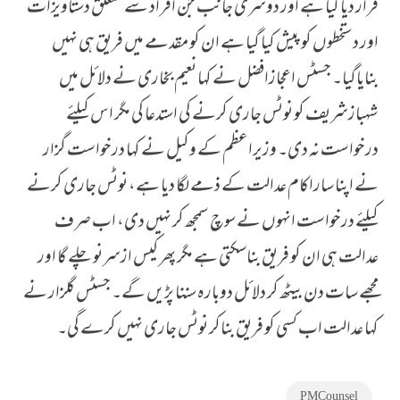
قرار دیا گیا ہے اور دوسری جانب جن افراد سے متعلق دستاویزات
اور دستخطوں کو پیش کیا گیا ہے ان کو مقدمے میں فریق ہی نہیں
بنایاگیا۔ جسٹس اعجازافضل نے کہا نعیم بخاری نے دلائل میں
شہبازشریف کو نوٹس جاری کرنے کی استدعا کی مگر اس کیلئے
درخواست نہ دی۔ وزیراعظم کے وکیل نے کہا درخواست گزار
نے اپنا ساراکام عدالت کے ذمے لگا دیا ہے، نوٹس جاری کرنے
کیلئے درخواست انہوں نے سوچ سمجھ کر نہیں دی، اب صرف
عدالت ہی ان کو فریق بناسکتی ہے مگر پھر کیس ازسرنو چلے گا اور
مجھے سات دن بیٹھ کر دلائل دوبارہ سننا پڑیں گے۔ جسٹس گلزار نے
کہا عدالت اب کسی کو فریق بناکر نوٹس جاری نہیں کرے گی۔
PM Counsel