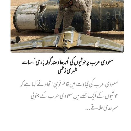
سعودی عرب پر حوثیوں کی ’اندھا دھند گولہ باری‘، سات
شہری زخمی
سعودی عرب کی قیادت میں قائم فوجی اتحاد نے کہا ہے کہ
حوثیوں کے ایک حملے میں سعودی عرب کے جنوبی
سرحدی علاقے...