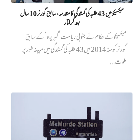
میکسیکو میں 43 طلبہ کی گمشدگی کا مقدمہ، سابق گورنر 10 سال
بعد گرفتار
میکسیکو کے حکام نے جنوبی ریاست ’گیریرو‘ کے سابق
گورنر کو سنہ 2014 میں 43 طلبہ کی گمشدگی میں مبینہ طور پر
ملوث...