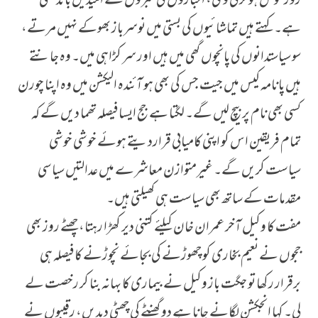
روز خوش ہوکر ٹی وی، اخباروں کی خبروں سے امیدیں باندھتی
ہے۔ کہتے ہیں تماشائیوں کی بستی میں نوسرباز بھوکے نہیں مرتے،
سو سیاستدانوں کی پانچوں گھی میں ہیں اور سر کڑاہی میں۔ وہ جانتے
ہیں پانامہ کیس میں جیت جس کی بھی ہو آئندہ الیکشن میں وہ اپنا چورن
کسی بھی نام پر بیچ لیں گے۔ لگتا ہے جج ایسا فیصلہ تھما دیں گے کہ
تمام فریقین اس کو اپنی کامیابی قراردیتے ہوئے خوشی خوشی
سیاست کریں گے۔ غیرمتوازن معاشرے میں عدالتیں سیاسی
مقدمات کے ساتھ بھی سیاست ہی کھیلتی ہیں۔
مفت کا وکیل آخر عمران خان کیلئے کتنی دیر کھڑا رہتا، چھٹے روز بھی
ججوں نے نعیم بخاری کو چھوڑنے کی بجائے نچوڑنے کا فیصلہ ہی
برقرار رکھا تو جگت باز وکیل نے بیماری کا بہانہ بنا کر رخصت لے
لی۔ کہا انجکشن لگانے جانا ہے دو گھنٹے کی چھٹی دیدیں، رقیبوں نے