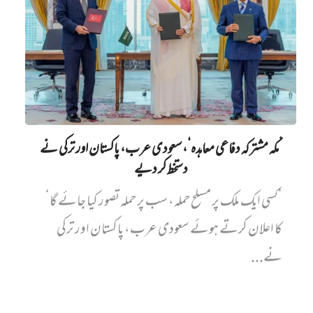
’مکہ مشترکہ دفاعی معاہدہ‘، سعودی عرب، پاکستان اور ترکی نے
دستخط کر دیے
’کسی ایک ملک پر مسلح حملہ، سب پر حملہ تصور کیا جائے گا‘
کا اعلان کرتے ہوئے سعودی عرب، پاکستان اور ترکی
نے...