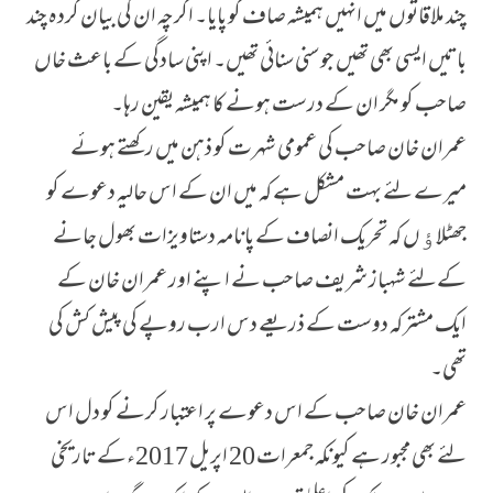
چند ملاقاتوں میں انہیں ہمیشہ صاف گو پایا۔ اگرچہ ان کی بیان کردہ چند
باتیں ایسی بھی تھیں جو سنی سنائی تھیں۔ اپنی سادگی کے باعث خاں
صاحب کو مگر ان کے درست ہونے کا ہمیشہ یقین رہا۔
عمران خان صاحب کی عمومی شہرت کو ذہن میں رکھتے ہوئے
میرے لئے بہت مشکل ہے کہ میں ان کے اس حالیہ دعوے کو
جھٹلاﺅں کہ تحریک انصاف کے پانامہ دستاویزات بھول جانے
کےلئے شہباز شریف صاحب نے اپنے اور عمران خان کے
ایک مشترکہ دوست کے ذریعے دس ارب روپے کی پیش کش کی
تھی۔
عمران خان صاحب کے اس دعوے پر اعتبار کرنے کو دل اس
لئے بھی مجبور ہے کیونکہ جمعرات 20 اپریل 2017ءکے تاریخی