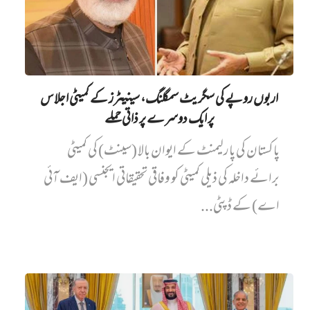
اربوں روپے کی سگریٹ سمگلنگ، سینیٹرز کے کمیٹی اجلاس
پر ایک دوسرے پر ذاتی حملے
پاکستان کی پارلیمنٹ کے ایوان بالا (سینٹ) کی کمیٹی
برائے داخلہ کی ذیلی کمیٹی کو وفاقی تحقیقاتی ایجنسی (ایف آئی
اے) کے ڈپٹی...