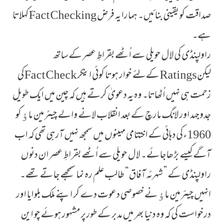
صداقت کو یقینی بنائیں۔ ہمارا یہ فرض Fact Checkingکہلاتا
ہے۔
راولپنڈی کی لال حویلی سے اُٹھے بقراطِ عصر کے ساتھ
لیکن Ratings کےلئے خوار ہوتا کوئی اینکر Fact Checkکی
زحمت ہی نہیں اُٹھاتا۔ وہ یہ دعویٰ کرتے ہیں کہ چین میں ایک طویل
جدوجہد اور لانگ مارچ کے بعد انقلاب لانے والے چیئرمین ماﺅکو
1960ءکی دہائی کے اختتامی مہینوں میں سمجھ نہیں آرہی تھی کہ اب
آگے کیسے بڑھاجائے۔ لال حویلی سے اُٹھے بقراطِ عصر ان دنوں
راولپنڈی کے ”شہرئہ آفاق“ طالب علم رہ نما سمجھے جاتے تھے۔
انہیں چیئرمین ماﺅنے خصوصی دعوت دے کر اپنے ملک بلوایا اور
درخواست کی کہ وہ دنیا بھر میں مدبر کے طورپر مشہور ہوئے چو این