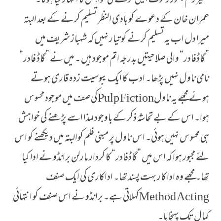
خطیر رقم بطور رشوت پیش کرنے کی خواہش کا اظہار کیا ہوگا۔
عمران خان کے دعوے کو بادی النظر تسلیم کرنے کے بعد البتہ
میرا دل اب یہ تسلیم کرنے کو تیار نہیں کہ شہباز شریف میں
”گاڈفادر“ والی صلاحیتیں بدرجہ اتم موجود ہیں ۔ میں نے ”گاڈ فادر“
نامی ناول نہیں پڑھا۔ ادب کا ایک یبوسیت زدہ قاری ہوتے
ہوئے مجھے یہ ناولPulp Fictionکی صف میں موجود محسوس
ہوا۔ اس کے بے تحاشہ ذکر کے باوجود لہذا اسے پڑھنے کی خواہش
ہی محسوس نہیں ہوئی۔ اس ناول پر مبنی فلم کوالبتہ میں دیکھنے کو اس
لئے مجبور ہوا کہ اس میں ”گاڈفادر“ کا کردار مارلن برانڈو نے ادا کیا
تھا۔ مجھے وہ ادا کار بہت پسند تھا۔ اداکاری کی ایک صنف
Method Actingکہلاتی ہے۔ برانڈو نے اس صنف کو انتہائی
کمال تک پہنچایا۔