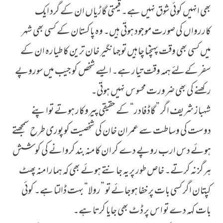
بھی انہیں کوئی شوق نہیں ہے۔ قیمتی گاڑیاں ان کے گرد ایک
کاررواں کی صورت موجود ہوتی ہیں۔ وہ پاکستان کے کسی بھی شہر
میں کسی بھی وقت پہنچنا چاہیں توجہانگیر خان ترین کا طیارہ ان کے
سفر کےلئے ہمہ وقت تیار ہے۔ ایسے شخص کو جیب میں سوروپے
رکھنے کی بھی ضرورت محسوس نہیں ہوتی۔
شہباز شریف اگر ”گاڈفادر“ کے حقیقی پیروکار ہوتے تواپنے
دوست کی وساطت سے عمران خان کی شخصیت کو پوری طرح سمجھتے
ہوئے دس ارب روپے دے کر ان کا منہ بند کروانے کی کوشش
ہرگز نہ کرتے۔ خاص طور پر یہ جانتے ہوئے بھی کہ ہمارا منہ پھٹ
کپتان اگر کسی بات پر خفا ہوجائے تو ”رولا“ بہت ڈالتا ہے۔ کوئی
بات کہہ دے تو اس پر ڈٹ بھی جایا کرتا ہے۔