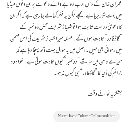
عمران خان کے دس ارب روپے والے دعوے پر ان دنوں میڈیا
میں بہت شور برپا ہے۔ مجھے لیکن یہ فکر کھائے جارہی ہے کہ اگر ان
کا دعویٰ درست ثابت ہوا تو شہباز شریف محض دو نمبر کے
”گاڈفادر“ ثابت ہوں گے۔ مسئلہ میرا شہباز شریف کی اس ضمن
میں رسوائی بھی نہیں۔ اصل میں یہ سوال بہت دُکھ پہنچا رہا ہے کہ
میرے وطن میں ہر شے”دونمبر“ کیوں ثابت ہوتی ہے۔ خواہ وہ
جرائم کی دُنیا کا ”گاڈفادر“ ہی کیوں نہ ہو۔
بشکریہ نوائے وقت
Nusrat Javed Column On Imaran Khan