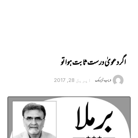
اگر دعویٰ درست ثابت ہوا تو
ویب ڈیسک
اپریل 28, 2017