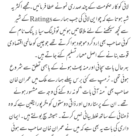
لائی کو کار حکومت کے چند صدری نمونے عطا فرمائیں۔ مجھے اکثر یہ
شبہ ہوتا ہے کہ چو این لائی کی جب ہمارے Ratings کے شیر
سے کچھ سیکھنے کےلئے ملاقاتیں ہوئیں تو ڈینگ سیاﺅپنگ نام کے
کوئی صاحب بھی اِردگرد موجود ہوا کرتے تھے جو چین کو عالمی اقتصادی
قوت بنانے کے اصل معمار تسلیم کئے جاتے ہیں۔
بہرحال بات سچائی اور منہ پھٹ ہونے کے باہمی تعلق سے شروع
ہوئی تھی۔ ٹرمپ سے کئی برس پہلے ہمارے ملک میں عمران خان
صاحب بھی ”منہ آئی بات“ کو نہ روکنے کی وجہ سے مشہور ہوئے
تھے۔ ان کے پرستاروں اور ذاتی دوستوں کو مگر پورا یقین ہے کہ وہ
ڈھٹائی کے ساتھ غلط بیانی نہیں کرتے۔ ہمیشہ سچ بولتے ہیں۔ ایمان
داری کی بات یہ بھی ہے کہ میں نے عمران خان صاحب سے ہوئی