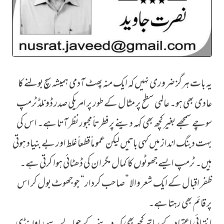
یہ بات ہرگز ضروری نہیں کہ ایک منہ پھٹ آدمی ہمیشہ سچ بولنے کا
اگر دعویٰ درست ثابت ہوا تو
عادی بھی ہو۔ عالمی سطح پر مثال کے طور پر امریکی صدر ڈونلڈ ٹرمپ
سوچے سمجھے بغیر کچھ بھی کہہ دینے پر فطرتاً مجبور نظر آتا ہے۔ اس کی
بہت دبنگ انداز میں کہی باتیں لیکن عموماً قطعاً غلط اور بے بنیاد ہوتی
ہیں۔ ٹرمپ ایسے جھوٹوں کا کمال مگر ان کی ڈھٹائی ہوا کرتی ہے۔
ظفر اقبال کے ایک شعر والا ”صاحب کردار“ جو جھوٹ بول کر اس
پر قائم بھی رہتا ہے۔