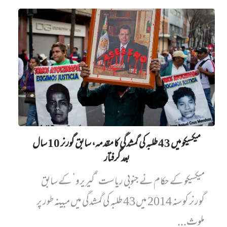
میکسیکو میں 43 طلبہ کی گمشدگی کا مقدمہ، سابق گورنر 10 سال
بعد گرفتار
میکسیکو کے حکام نے جنوبی ریاست ’گیریرو‘ کے سابق
گورنر کو سنہ 2014 میں 43 طلبہ کی گمشدگی میں مبینہ طور پر
ملوث...