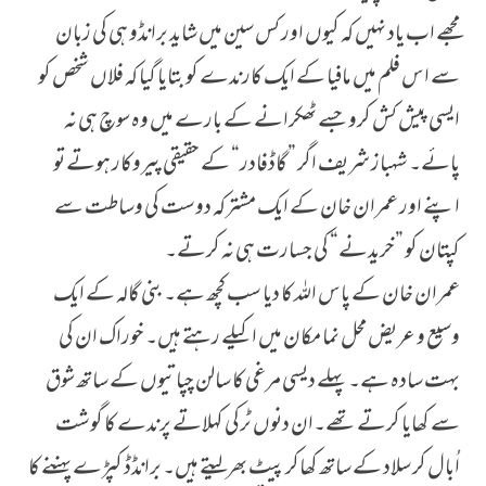
مجھے اب یاد نہیں کہ کیوں اور کس سین میں شاید برانڈو ہی کی زبان
سے اس فلم میں مافیا کے ایک کارندے کو بتایا گیا کہ فلاں شخص کو
ایسی پیش کش کرو جسے ٹھکرانے کے بارے میں وہ سوچ ہی نہ
پائے۔ شہباز شریف اگر ”گاڈفادر“ کے حقیقی پیروکار ہوتے تو
اپنے اور عمران خان کے ایک مشترکہ دوست کی وساطت سے
کپتان کو ”خریدنے“ کی جسارت ہی نہ کرتے۔
عمران خان کے پاس اللہ کا دیا سب کچھ ہے۔ بنی گالہ کے ایک
وسیع و عریض محل نما مکان میں اکیلے رہتے ہیں۔ خوراک ان کی
بہت سادہ ہے۔ پہلے دیسی مرغی کا سالن چپاتیوں کے ساتھ شوق
سے کھایا کرتے تھے۔ان دنوں ٹرکی کہلاتے پرندے کا گوشت
اُبال کر سلاد کے ساتھ کھاکر پیٹ بھرلیتے ہیں۔ برانڈڈ کپڑے پہننے کا