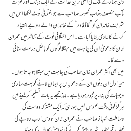
دن ہمارے ملک کی اعلیٰ ترین عدالت کے ایک دبنگ اور عزت
مآب منصف جناب کھوسہ صاحب نے جو اختلافی نوٹ لکھا اس میں
شریف خاندان کو ”گاڈفادر“ کے خاندان والے رویے اختیار
کرنے کا عادی بتایا گیا ہے۔ اس اختلافی نوٹ کے تناظر میں عمران
خان کا دعویٰ ان کی چاہت میں مبتلا لوگوں کو بالکل درست سنائی
دے گا۔
میں بھی اکثر عمران خان صاحب کی چاہت میں مبتلا ہو جاتا ہوں۔
میرا دل ان دنوں ان کے دعوﺅں پر ایمان لانے کو بہت ساری
وجوہات کی بناءپرمجبور ہورہا ہے۔ لہذا مجھے یہ بات تسلیم کرلینے میں
ہرگز کوئی دِقت محسوس نہیں ہورہی کہ ایک مشترکہ دوست کی
وساطت شہباز صاحب نے عمران خان کو دس ارب روپے کی