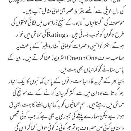
انتہائی اعتماد کے ساتھ کچھ بھی کہہ دینے کے حوالے سے راولپنڈی
کی لال حویلی سے اُٹھے بقراطِ عصر بھی اپنی مثال آپ ہیں۔
موصوف کی ”گستاخیاں“ لاہور کے سٹیج ڈراموں میں لگائی جگتوں کی
طرح لوگوں کو خوب ہنساتی ہیں۔ Ratings کی تلاش میں خوار
ہوتے اینکر خواتین و حضرات کو اپنی ”سٹار ویلیو“ کے باعث یہ
صاحب صرف One on One انٹرویوز عطا کرتے ہیں۔ ان کے
پاس سنانے کو کہانیاں بھی بہت ہیں۔
دُنیا بھر کے تجربہ کار سیاست دانوں کے پاس کہانیوں کا ایک انبار
ہوا کرتا ہے وہ ان میں سے اکثر کو بیان کرنے کےلئے مواقع کی
تلاش میں رہتے ہیں۔ ہم صحافیوں کو یہ کہانیاں سننے کا بہت اشتیاق
ہوتا ہے لیکن ہمارے پیشے کی مجبوری یہ بھی ہے کہ جب کوئی شخص
داستان گوئی میں مصروف ہو تو ہم کوئی نہ کوئی سوال اُٹھاکر اس کی