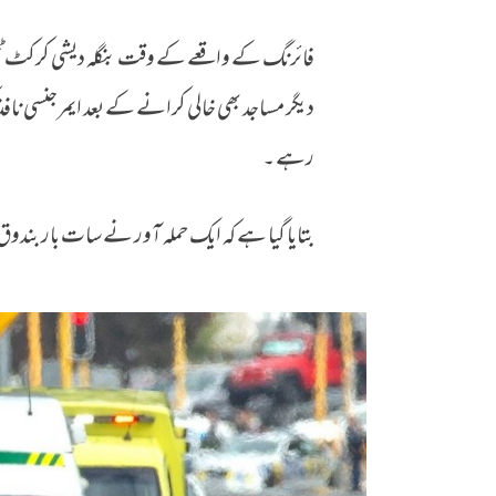
فائرنگ کے واقعے کے وقت بنگلہ دیشی کرکٹ ٹیم 
دیگر مساجد بھی خالی کرانے کے بعد ایمرجنسی نا
رہے ۔
بتایا گیا ہے کہ ایک حملہ آور نے سات بار بندوق م