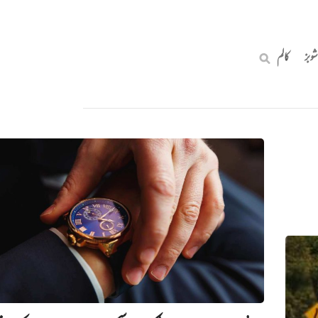
شوبز
کالم