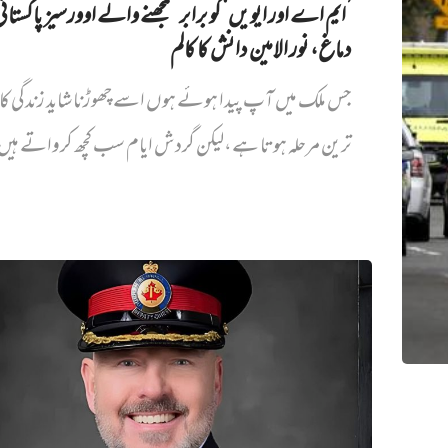
’ایم اے اور ایویں‌‘ کو برابر سمجھنے والے اوورسیز پاکستان
دماغ، نور الامین دانش کا کالم
جس ملک میں آپ پیدا ہوئے ہوں اسے چھوڑنا شاید زندگی کا
ترین مرحلہ ہوتا ہے،لیکن گردش ایام سب کچھ کرواتے ہیں