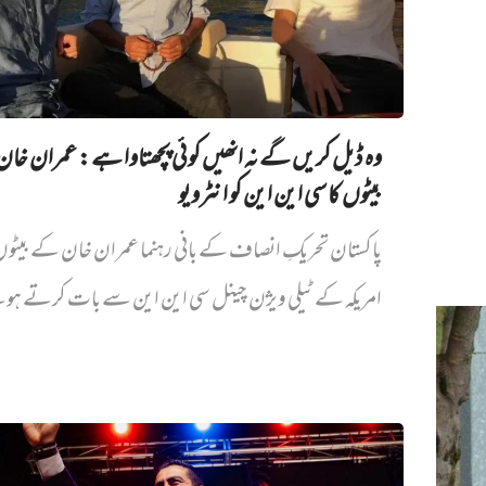
وہ ڈیل کریں گے نہ انھیں کوئی پچھتاوا ہے: عمران خا
بیٹوں کا سی این این کو انٹرویو
پاکستان تحریکِ انصاف کے بانی رہنما عمران خان کے بیٹ
امریکہ کے ٹیلی ویژن چینل سی این این سے بات کرتے ہو