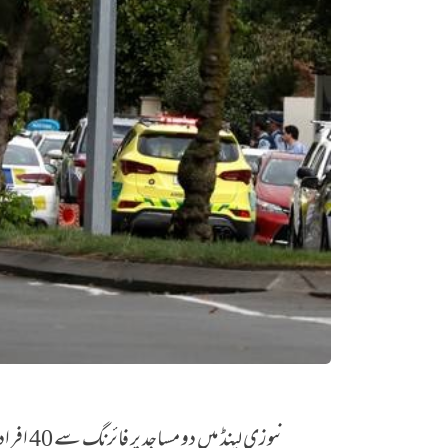
نیوزی لینڈ میں دو مساجد پر فائرنگ سے 40 افراد جاں بحق اور متعدد افراد زخمی ہو گئے ہیں ۔