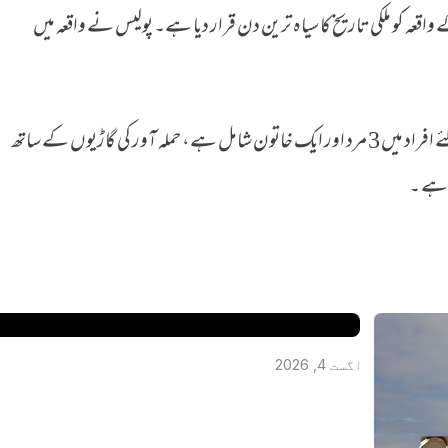
اقعہ کو ملکی تاریخ کا سیاہ ترین دن قرار دیا ہے۔ پولیس نے واقعہ میں
کمشنر مائیک بش کے مطابق حراست میں لیے گئے افراد میں 3 مرد اور ایک خاتون شامل ہے، حملہ آور کی گاڑیوں کے ساتھ
یا ہے ۔
کینیڈا میں‌ جعلی روحانی عامل نے خاتون سے 8 لاکھ ڈالر ہتھیا لیے، 
انڈیا فرار
اگست 4, 2026