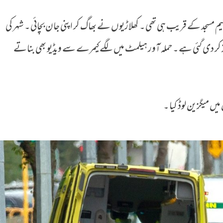
مسجد کے قریب ہی تھی ۔ کھلاڑیوں نے بھاگ کر اپنی جان بچائی ۔ شہر کی
فذ کر دی گئی ہے ۔ حملہ آور ہیلمٹ میں لگے کیمرے سے ویڈیو بھی بناتے
یں میگزین لوڈ کیا ۔