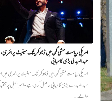
امریکی ریاست مشی گن میں ڈیموکریٹک سینیٹ پرائمری،
عبدالسید کی بڑی کامیابی
امریکی ریاست مشی گن میں ڈیموکریٹک سینیٹ پرائمری میں‌ ام
عبدالسید نے بڑی کامیابی حاصل کر لی ہے- اسرائیل پر تنقی
والے...