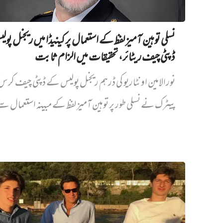
نسلی توہین آمیز لفظ کے استعمال پر کینیڈا میں ریجنل پو
ڈپٹی چیف ریٹائر، تحقیقات میں الزام ثابت
نورالامین اونٹاریو کی ڈرہم ریجنل پولیس کے ڈپٹی چیف کر
پیٹرک نے نسلی طور پر توہین آمیز لفظ کے مبینہ استعمال سے