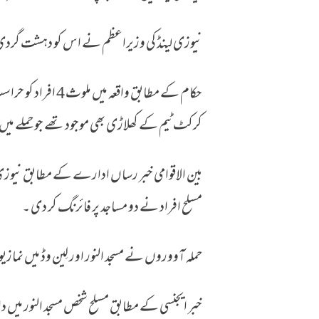
نیوزی لینڈ، مساجد پر حملوں میں 40 ہلاک
نیوزی لینڈ کی وزیراعظم نے اس کو دہشت گردی کا
حکام کے مطابق واقع
کرکٹ ٹیم کے کھلاڑی بھی موجود تھے جو حملے میں
بین الاقوامی خبر رساں ادارے کے مطابق نیوزی
مسلح افراد نے دو مساجد پر فائرنگ کر دی ۔
حملہ آووروں نے مسجد النور اور لِین وڈ میں نمازیو
خبر ایجنسی کے مطابق مسلح شخص مسجد النور میں دا