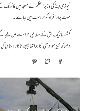
نیوزی لینڈ کی وزیراعظم نے مسجد میں فائرنگ کے و
ملوث چار افراد کو حراست میں لیا ہے ۔
دھماکہ خیز مواد بھی لگا ہوا تھا جیسے ناکارہ بنا دیا گ