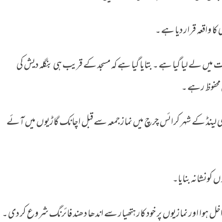
 واقعہ قرار دیا ہے ۔
ہ میں ملوث 4 افراد کو حراست میں لے لیا گیا ہے ۔ بتایا گیا ہے کہ مسجد کے قریب ہی بنگلہ دیش کی
 محفوظ رہے ۔
 لینڈ کے شہر کرائس چرچ میں نماز جمعہ سے قبل اچانک گاڑیوں میں آئے
ں کونشانہ بنایا۔
خل ہوا اور نمازیوں پر خود کار ہتھیار سے اندھا دھند فائرنگ شروع کر دی ۔