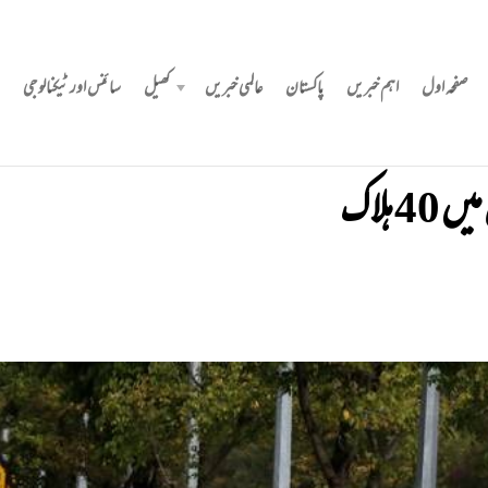
صفحہ اول
اہم خبریں
پاکستان
عالمی خبریں
کھیل
سائنس اور ٹیکنالوجی
 ہلاک