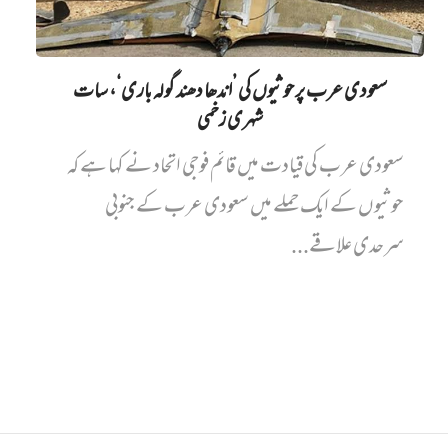
سعودی عرب پر حوثیوں کی ’اندھا دھند گولہ باری‘، سات
شہری زخمی
سعودی عرب کی قیادت میں قائم فوجی اتحاد نے کہا ہے کہ
حوثیوں کے ایک حملے میں سعودی عرب کے جنوبی
سرحدی علاقے...