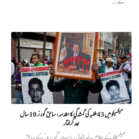
نے...
میکسیکو میں 43 طلبہ کی گمشدگی کا مقدمہ، سابق گورنر 10 سال
بعد گرفتار
میکسیکو کے حکام نے جنوبی ریاست ’گیریرو‘ کے سابق