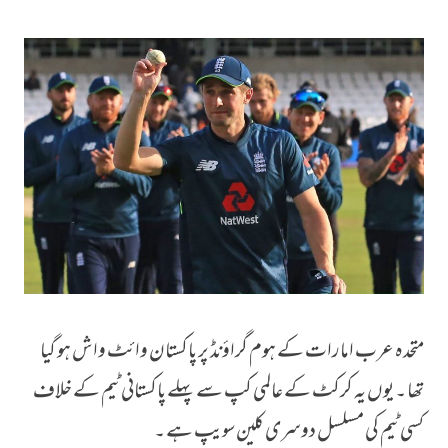
متحدہ عرب امارات کے ہوم گراؤنڈ پر پاکستان وائٹ واش ہو گیا
تھا ۔ یوں یہ کرکٹ کے عالمی کپ سے پہلے پاکستانی ٹیم کے خلاف
کسی ٹیم کی مسلسل دوسری کلین سویپ ہے ۔