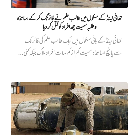
تھائی لینڈ کے سکول میں طالب علم نے فائرنگ کر کے اساتذہ
و طلبہ سمیت چھ افراد کو قتل کر دیا
تھائی لینڈ کے ہائی سکول میں ایک طالب علم کی فائرنگ
سے پانچ اساتذہ سمیت کم از کم سات افراد ہلاک جبکہ کئی...