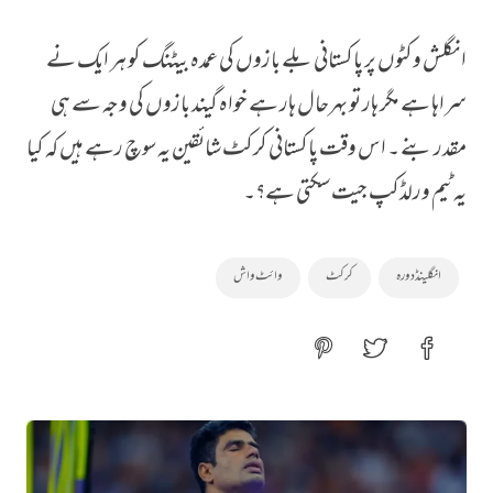
انگلش وکٹوں پر پاکستانی بلے بازوں کی عمدہ بیٹنگ کو ہر ایک نے
سراہا ہے مگر ہار تو بہرحال ہار ہے خواہ گیند بازوں کی وجہ سے ہی
مقدر بنے ۔ اس وقت پاکستانی کرکٹ شائقین یہ سوچ رہے ہیں کہ کیا
یہ ٹیم ورلڈکپ جیت سکتی ہے؟۔
انگلینڈ دورہ
کرکٹ
وائٹ واش