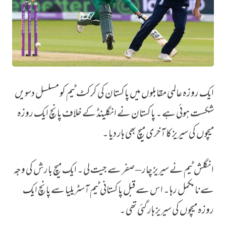
ایک روزہ عالمی مقابلوں میں پاکستان کی کرکٹ ٹیم کو مسلسل دسویں
شکستوں سے دوچار ٹیم ورلڈکپ جیت سکتی ہے؟
شکست ہوئی ہے ۔ پاکستان نے انگلینڈ کے خلاف پانچ ایک روزہ
میچوں کی سیریز کا آخری میچ بھی ہار دیا ۔
انگلش ٹیم نے سیریز چار – صفر سے جیت لی ۔ ایک میچ بارش کی وجہ
سے نا مکمل رہا ۔ اس سے قبل پاکستانی ٹیم آسٹریلیا سے پانچ ایک
روزہ میچوں کی سیریز ہار گئی تھی ۔