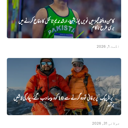
کامن ویلتھ گیمز میں نویں‌ پوزیشن، ارشد ندیم ٹائٹل کا دفاع کرنے میں‌
بری طرح ناکام
اگست 1, 2026
’براڈ پیک‘ پر برفانی تودہ گرنے سے 10 کوہ پیما دب گئے، چار کی لاشیں
برآمد
جولائی 31, 2026