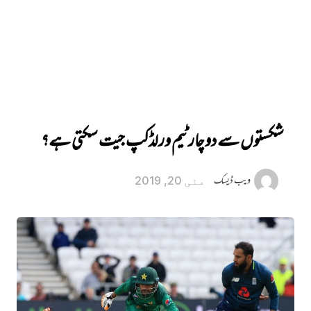
شکستوں سے دوچار ٹیم ورلڈکپ جیت سکتی ہے؟
ویب ڈیسک
مئی 20, 2019