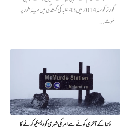
گورنر کو سنہ 2014 میں 43 طلبہ کی گمشدگی میں مبینہ طور پر
ملوث...
دُنیا کے آخری کونے سے امریکی شہری کو ریسکیو کرنے کا