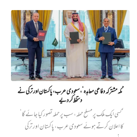
’مکہ مشترکہ دفاعی معاہدہ‘، سعودی عرب، پاکستان اور ترکی نے
دستخط کر دیے
’کسی ایک ملک پر مسلح حملہ، سب پر حملہ تصور کیا جائے گا‘
کا اعلان کرتے ہوئے سعودی عرب، پاکستان اور ترکی