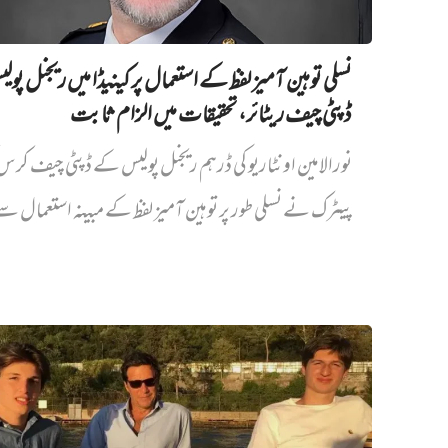
نسلی توہین آمیز لفظ کے استعمال پر کینیڈا میں ریجنل پو
ڈپٹی چیف ریٹائر، تحقیقات میں الزام ثابت
نورالامین اونٹاریو کی ڈرہم ریجنل پولیس کے ڈپٹی چیف کر
پیٹرک نے نسلی طور پر توہین آمیز لفظ کے مبینہ استعمال سے