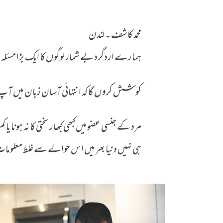
محمد کاشف ۔ لندن
جنسی صحت کے لیے کون سی خوراک؟
ہمارے اردگرد بے شمار لوگوں کا ایک بڑا مسئل
کوشش کروں گا کہ انتہائی آسان زبان میں آپ ک
ہی نہیں دنیا بھر میں اس حوالے سے غلط معلوما