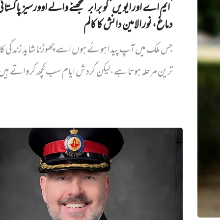
’ایم اے اور ایویں‌‘ کو برابر سمجھنے والے اوورسیز پاکستان
دماغ، نور الامین دانش کا کالم
جس ملک میں آپ پیدا ہوئے ہوں اسے چھوڑنا شاید زندگی کا
ترین مرحلہ ہوتا ہے،لیکن گردش ایام سب کچھ کرواتے ہیں