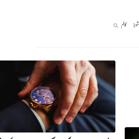
شوبز
کالم