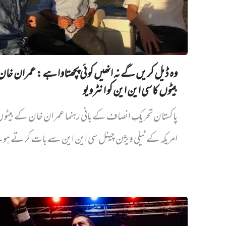
وہ ڈیل کریں گے نہ انھیں کوئی پچھتاوا ہے: عمران خا
بیٹوں کا سی این این کو انٹرویو
پاکستان تحریکِ انصاف کے بانی رہنما عمران خان کے بیٹ
امریکہ کے ٹیلی ویژن چینل سی این این سے بات کرتے ہو