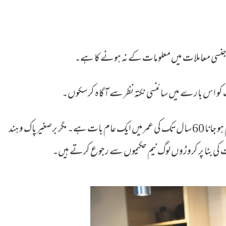
ہ جنسی معاملات میں معلومات کے نہ ہونے کا ہے۔
و اس بارے میں سائنسی نکتہ نظر سے آگاہ کر سکوں۔
مرد کے جنسی عضو میں کبھی کبھار سختی کا نہ ہونا یا کم ہو جانا 60 سال تک کی عمرمیں ایک عام بات ہے۔ مگر برصغیر پاک و ہند
ت کی بنا پر کروڑوں لوگ نیم حکیموں سے رجوع کرتے ہیں۔