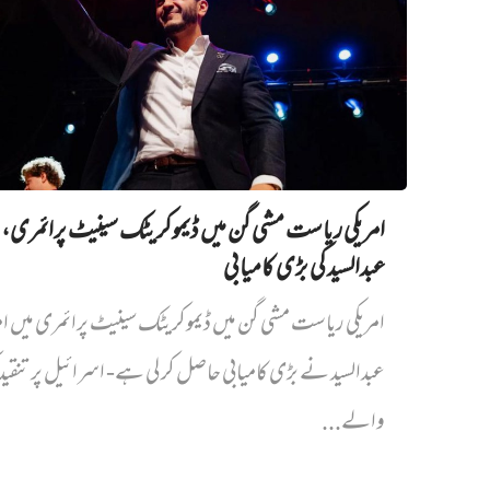
امریکی ریاست مشی گن میں ڈیموکریٹک سینیٹ پرائمری،
عبدالسید کی بڑی کامیابی
امریکی ریاست مشی گن میں ڈیموکریٹک سینیٹ پرائمری میں‌ ام
عبدالسید نے بڑی کامیابی حاصل کر لی ہے- اسرائیل پر تنقی
والے...