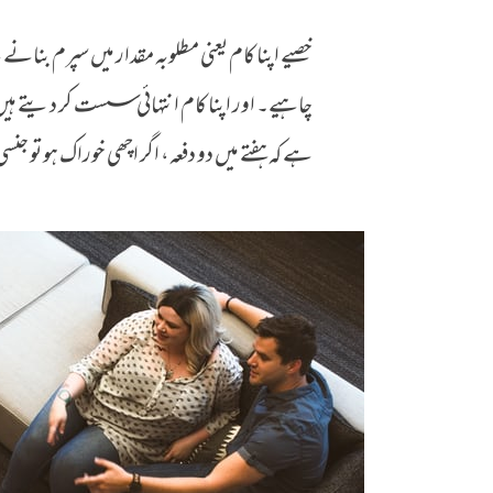
خصیے اپنا کام یعنی مطلوبہ مقدار میں سپرم بنانے ک
ہے کہ ہفتے میں دو دفعہ، اگر اچھی خوراک ہو تو ج