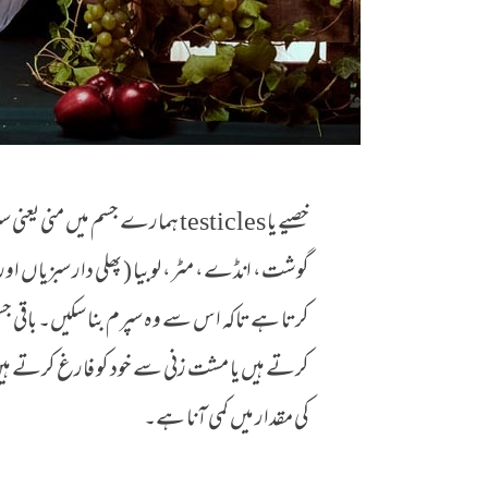
خصیے یا testicles ہمارے جسم میں 
گوشت، انڈے، مٹر، لوبیا ( پھلی دار سبزیاں اور
کرتا ہے تاکہ اس سے وہ سپرم بنا سکیں۔ باقی ج
کرتے ہیں یا مشت زنی سے خود کو فارغ کرتے ہیں،
کی مقدار میں کمی آنا ہے۔