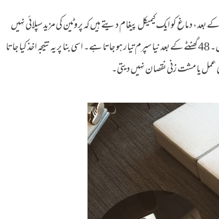
ے بعد، دماغ کو ایک کیمیکل پیغام دیتے ہیں کہ پروٹین کی مزید سپلائی نہیں
چاہیے۔ اور اپنا کام انتہائی سست کر دیتے ہیں۔ 48 گھنٹے کے بعد نیا سپرم تیار ہو جاتا ہے۔ اسی بنا پر یہ نتیجہ اخذ کیا جاتا
نسی عمل یا مشت زنی نقصان نہیں دیتی۔