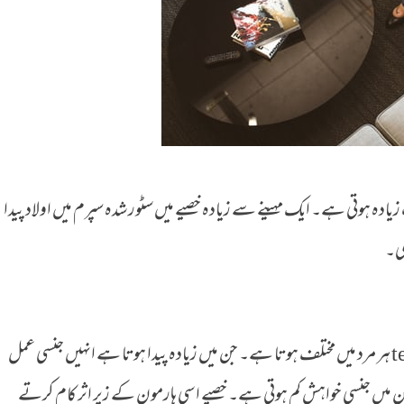
زیادہ ہوتی ہے۔ ایک مہینے سے زیادہ خصیے میں سٹور شدہ سپرم میں اولاد پیدا
گی۔
دوسری چیز یہ کہ میل ہارمون، testosterone ہر مرد میں مختلف ہوتا ہے۔ جن میں زیادہ پیدا ہوتا ہے انہیں جنسی عمل
ن میں جنسی خواہش کم ہوتی ہے۔ خصیے اسی ہارمون کے زیر اثر کام کرتے