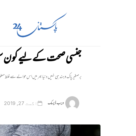
جنسی صحت کے لیے کون س
برصغیر پاک و ہند ہی نہیں دنیا بھر میں اس حوالے سے غلط م
ویب ڈیسک
اگست 27, 2019