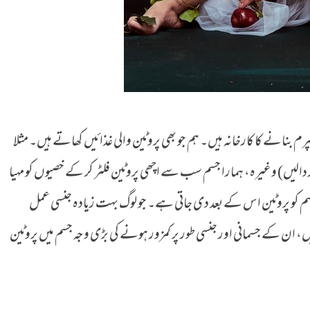
منی یعنی سپرم بنانے کا کارخانہ ہیں۔ ہم جو بھی پروٹین والی غذائیں کھاتے ہیں۔ مثلا
 دالیں) وغیرہ، ہمارا جسم سب سے اچھی پروٹین فلٹر کر کے خصیوں کو مہیا
سم کو پروٹین اس کے بعد دی جاتی ہے۔ جو لوگ بہت زیادہ جنسی عمل
 ان کے جسمانی اور جنسی طور پر کمزور ہونے کی بڑی وجہ جسم میں پروٹین