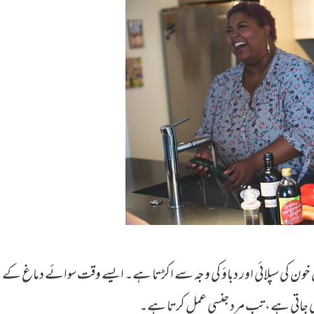
ض خون کی سپلائی اور دباؤ کی وجہ سے اکڑتا ہے۔ ایسے وقت سوائے دماغ کے
دی جاتی ہے، تب مرد جنسی عمل کرتا ہے۔