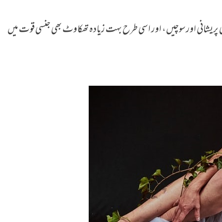
غی پریشانی اور سوچیں، اور اسی طرح بہت زیادہ تھکاوٹ بھی جنسی قوت میں