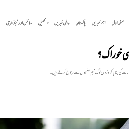
صفحہ اول
اہم خبریں
پاکستان
عالمی خبریں
کھیل
سائنس اور ٹیکنالوجی
ی خوراک؟
علومات کی بنا پر کروڑوں لوگ نیم حکیموں سے رجوع کرتے ہیں۔