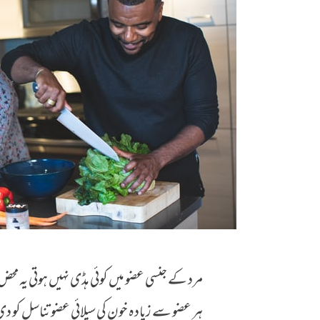
مرد کے جنسی عضو میں کوئی ہڈی نہیں ہوتی یہ مح
ہر عضو سے زیادہ خون کی سپلائی عضو تناسل کو 