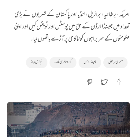
امریکہ، برطانیہ، برازیل، انڈیا اور پاکستان کے شہریوں نے بڑی
تعداد میں جیسنڈا ارڈن کے حق میں پوسٹس اور ٹویٹس کیں اور اپنی
حکومتوں کے سربراہوں کو ناکامی پر آڑے ہاتھوں لیا۔
آخری مریض
جیسنڈا ارڈن
کورونا فری ملک
نیوزی لینڈ