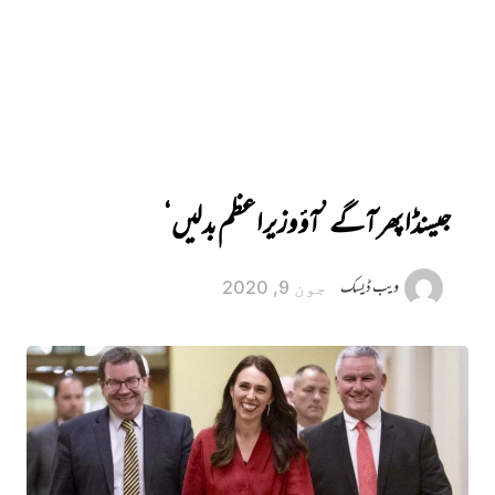
جیسنڈا پھر آگے ’آؤ وزیراعظم بدلیں‘
ویب ڈیسک
جون 9, 2020