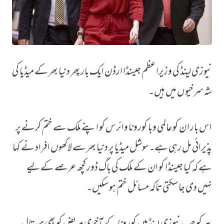
نیوزی لینڈ کی وزیراعظم جیسنڈا ارڈن ایک بار پھر دنیا بھر کے میڈیا کی
جیسنڈا پھر آگے ’آؤ وزیراعظم بدلیں‘
شہ سرخیوں میں ہیں۔
اس بار ان کو عالمی وبا کورونا وائرس کو اپنے ملک سے ختم کرنے پر
پذیرائی مل رہی ہے۔ سوشل میڈیا پر دنیا بھر سے لاکھوں افراد نے کہا
ہے کہ کیا جیسنڈا کو ان کے ملک کی باگ ڈور کچھ عرصے کے لیے
نہیں دی جا سکتی تاکہ مسائل ختم ہو سکیں۔