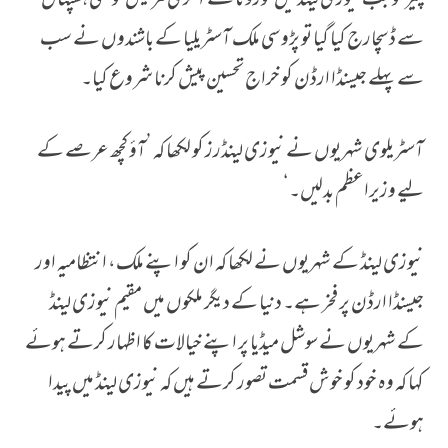
پیر کو جب نیوزی لینڈ میں کورونا کے آخری مریض کو بھی ہسپتال
سے ڈسچارج کیا گیا تو پڑوسی ملک آسٹریلیا کے باشندوں نے سب
سے پہلے جیسنڈا ارڈن کو خراج تحسین پیش کرنا شروع کیا۔
آسٹریلوی شہریوں نے نیوزی لینڈرز کو لکھا کہ ’آؤ کچھ عرصے کے
لیے وزیراعظم بدلیں۔‘
نیوزی لینڈ کے شہریوں نے لکھا کہ ان کو اپنے ملک، انتظامیہ اور
جیسنڈا ارڈن پر فخر ہے۔ دنیا کے دیگر ملکوں میں مقیم نیوزی لینڈ
کے شہریوں نے سوشل میڈیا پر اپنے خیالات کا اظہار کرتے ہوئے
کہا کہ وہ خود کو خوش قسمت تصور کرتے ہیں کہ نیوزی لینڈ میں پیدا
ہوئے۔