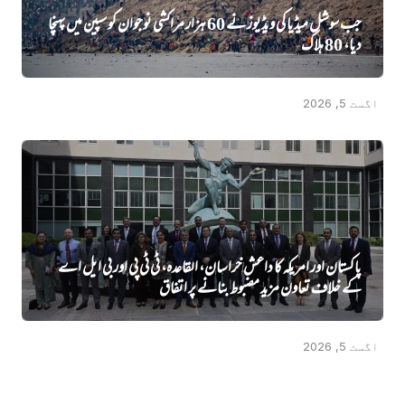
جب سوشل میڈیا کی ویڈیوز نے 60 ہزار مراکشی نوجوان کو سپین میں پہنچا
دیا، 80 ہلاک
اگست 5, 2026
پاکستان اور امریکہ کا داعش خراسان، القاعدہ، ٹی ٹی پی اور بی ایل اے
کے خلاف تعاون مزید مضبوط بنانے پر اتفاق
اگست 5, 2026