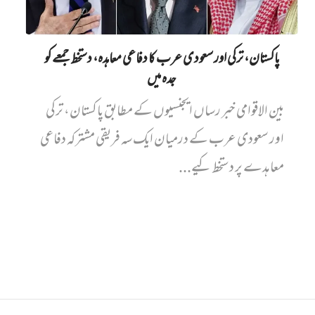
پاکستان، ترکی اور سعودی عرب کا دفاعی معاہدہ، دستخط جمعے کو
جدہ میں
بین الاقوامی خبر رساں ایجنسیوں کے مطابق پاکستان، ترکی
اور سعودی عرب کے درمیان ایک سہ فریقی مشترکہ دفاعی
معاہدے پر دستخط کیے...