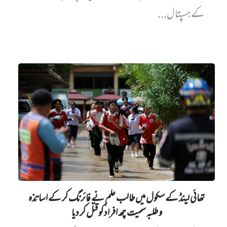
کے ہسپتال...
تھائی لینڈ کے سکول میں طالب علم نے فائرنگ کر کے اساتذہ
و طلبہ سمیت چھ افراد کو قتل کر دیا