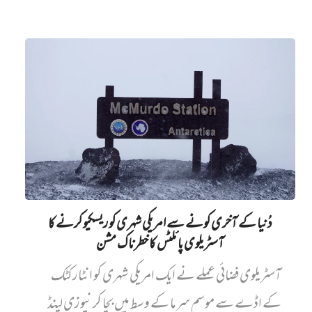
دُنیا کے آخری کونے سے امریکی شہری کو ریسکیو کرنے کا
آسٹریلوی پائلٹس کا خطرناک مشن
آسٹریلوی فضائی عملے نے ایک امریکی شہری کو انٹارکٹک
کے اڈے سے موسم سرما کے وسط میں بچا کر نیوزی لینڈ