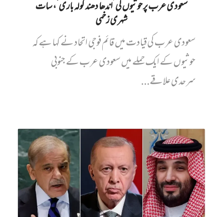
سعودی عرب پر حوثیوں کی ’اندھا دھند گولہ باری‘، سات
شہری زخمی
سعودی عرب کی قیادت میں قائم فوجی اتحاد نے کہا ہے کہ
حوثیوں کے ایک حملے میں سعودی عرب کے جنوبی
سرحدی علاقے...