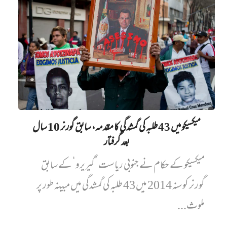
میکسیکو میں 43 طلبہ کی گمشدگی کا مقدمہ، سابق گورنر 10 سال
بعد گرفتار
میکسیکو کے حکام نے جنوبی ریاست ’گیریرو‘ کے سابق
گورنر کو سنہ 2014 میں 43 طلبہ کی گمشدگی میں مبینہ طور پر
ملوث...