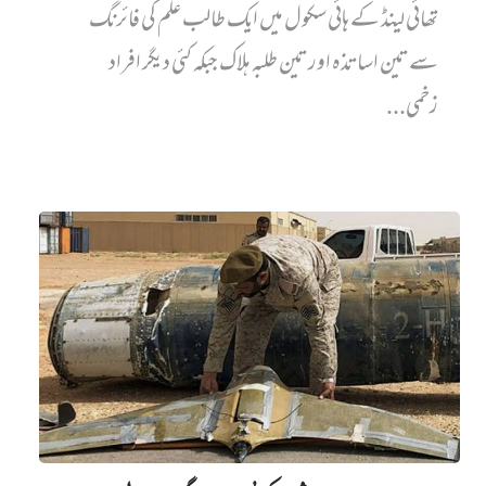
تھائی لینڈ کے ہائی سکول میں ایک طالب علم کی فائرنگ
سے تین اساتذہ اور تین طلبہ ہلاک جبکہ کئی دیگر افراد
زخمی...