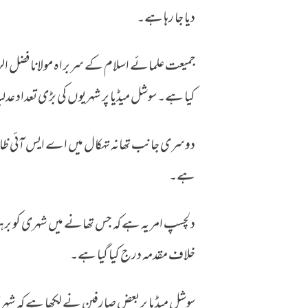
دیا جا رہا ہے۔
جمیعت علمائے اسلام کے سربراہ مولانا فضل الر
کیا ہے۔ سوشل میڈیا پر شہریوں کی بڑی تعداد عد
دوسری جانب تھانہ تہکال میں اے ایس آئی ظاہر 
ہے۔
دلچسپ امر یہ ہے کہ جس تھانے میں شہری کو برہن
خلاف مقدمہ درج کیا گیا ہے۔
سوشل میڈیا پر بعض صارفین نے لکھا ہے کہ شہری ن