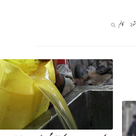
شوبز
کالم