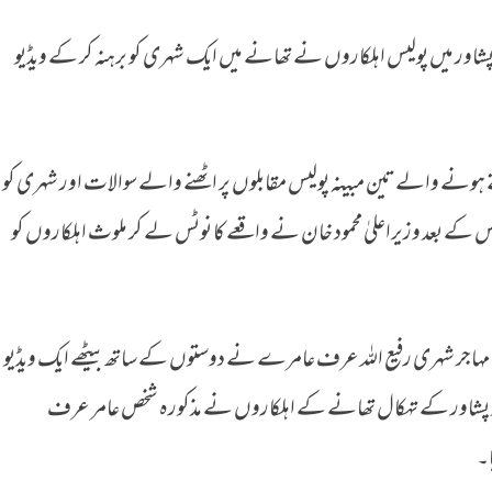
شاور میں پولیس اہلکاروں نے تھانے میں ایک شہری کو برہنہ کر کے ویڈیو
ئرل کی
فتے ہونے والے تین مبینہ پولیس مقابلوں پر اٹھنے والے سوالات اور شہری کو
کے بعد وزیراعلیٰ محمود خان نے واقعے کا نوٹس لے کر ملوث اہلکاروں کو
ن مہاجر شہری رفیع اللہ عرف عامرے نے دوستوں کے ساتھ بیٹھے ایک ویڈیو
بعد پشاور کے تہکال تھانے کے اہلکاروں نے مذکورہ شخص عامر عرف
ا۔