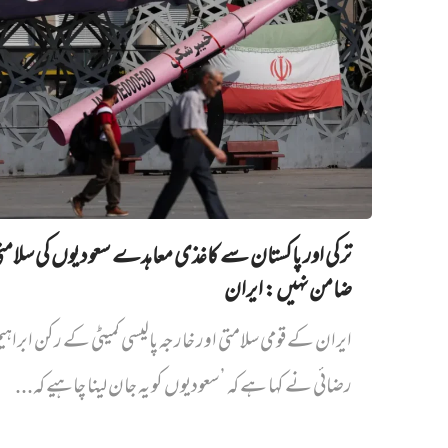
ترکی اور پاکستان سے کاغذی معاہدے سعودیوں کی سلام
ضامن نہیں‌: ایران
ایران کے قومی سلامتی اور خارجہ پالیسی کمیٹی کے رکن ابراہی
رضائی نے کہا ہے کہ ’سعودیوں کو یہ جان لینا چاہیے کہ...