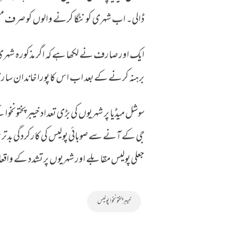
ڈالی۔ اب شہری کو ننگا کرنے والوں کو صرف مع
ایک اور صارف نے لکھا ہے کہ اگر مذکورہ شہری کو س
برہنہ کرنے کے بعد اب اس کا پورا خاندان س
سوشل میڈیا پر شہریوں کی بڑی تعداد خیبر پختونخوا ک
جی کے آنے سے صوبائی پولیس کی کارکردگی بدتر 
جعلی پولیس مقابلے اور شہریوں پر تشدد کے واق
خیبرپختونخوا پولیس