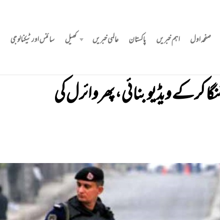
صفحہ اول
اہم خبریں
پاکستان
عالمی خبریں
کھیل
سائنس اور ٹیکنالوجی
ا کرکے ویڈیو بنائی، پھر وائرل کی