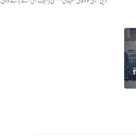
ذیلی کمیٹی کو وفاقی تحقیقاتی ایجنسی (ایف آئی اے) کے ڈپٹی.
ہنچا