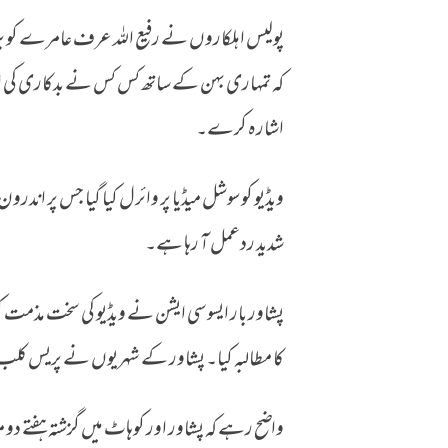
پولیس اہلکاروں نے رفیع اللہ عرف عامرے کو برہ
کہ تمہاری بہن کے ساتھ کس کس نے بدکاری کی او
اشارہ کرے۔
ویڈیو کو سوشل میڈیا پر وائرل کیا گیا جس پر اند
شدید ردعمل آ رہا ہے۔
پشاور بار ایسوسی ایشن نے ویڈیو کی سخت مذمت
کا مطالبہ کیا۔ پشاور کے شہریوں نے پریس کل
واضح رہے کہ پشاور اور کوہاٹ میں گزشتہ ہفتے دو م