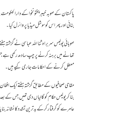
پاکستان کے صوبہ خیبرپختونخوا کے دارالحکومت پ
پشاور پولیس نے شہری کو ننگا کرکے ویڈیو بنائی، پھر وا
بنائی اور پھر اس کو سوشل میڈیا پر وائرل کیا۔
صوبائی پولیس سربراہ ثنا اللہ عباسی نے گزشتہ ہ
تھانے میں برہنہ کرنے پر چپ سادھ رکھی ہے جس 
معطل کرنے کے احکامات جاری کیے ہیں۔
مقامی صحافیوں کے مطابق گزشتہ ہفتے ایک افغا
بنا کر پولیس حکام کو گالیاں دی تھیں جس کے 
عامرے کو گرفتار کرکے بدترین تشدد کا نشانہ بنای