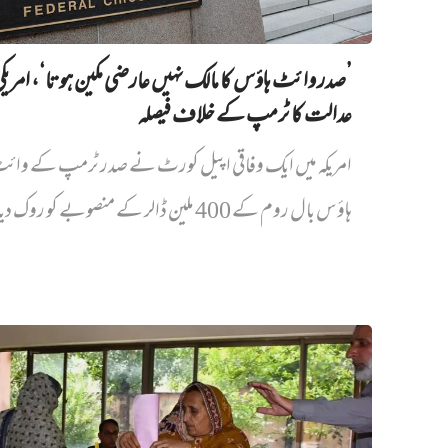
’صدر وائٹ ہاؤس کا مالک نہیں‌ عارضی مکین ہوتا‘، امریک
عدالت کا ٹرمپ کے خلاف فیصلہ
امریکہ میں ایک وفاقی اپیل کورٹ نے صدر ٹرمپ کے وائ
ہاؤس بال روم کے 400 ملین ڈالر کے منصوبے کو روک دیا...