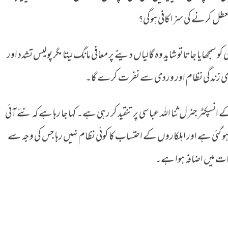
طل کرنے کی سزا کافی ہوگی؟
مجھایا جاتا تو شاید وہ گالیاں دینے پر معافی مانگ لیتا مگر پولیس تشدد اور
اری زندگی نظام اور وردی سے نفرت کرے گا۔
ے انسپکٹر جنرل ثنا اللہ عباسی پر تنقید کر رہی ہے۔ کہا جا رہا ہے کہ نئے آئی
ہو گئی ہے اور اہلکاروں کے احتساب کا کوئی نظام نہیں رہا جس کی وجہ سے
عات میں اضافہ ہوا ہے۔