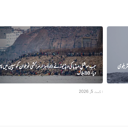
ٹریلوی
جب سوشل میڈیا کی ویڈیوز نے 60 ہزار مراکشی نوجوان کو سپین میں پ
دیا، 80 ہلاک
اگست 5, 2026