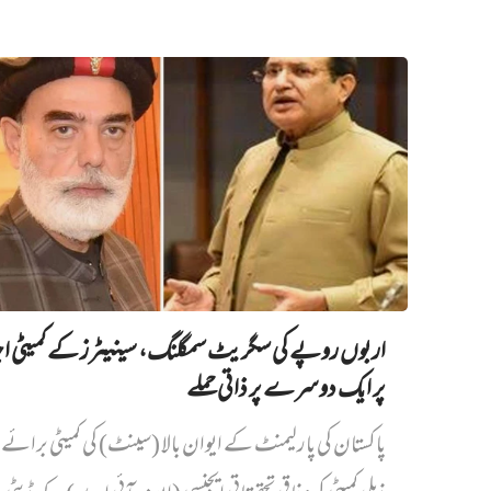
اربوں روپے کی سگریٹ سمگلنگ، سینیٹرز کے کمیٹی ا
پر ایک دوسرے پر ذاتی حملے
پاکستان کی پارلیمنٹ کے ایوان بالا (سینٹ) کی کمیٹی برائے د