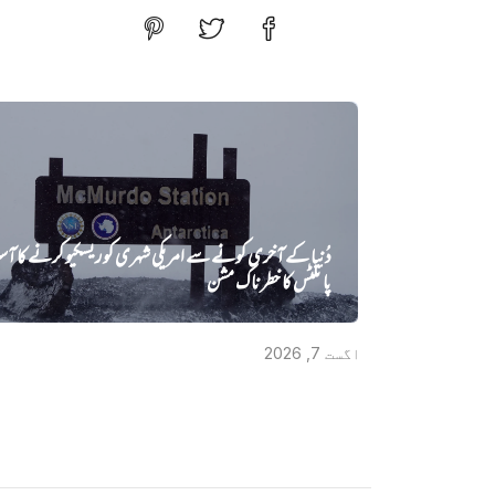
دُنیا کے آخری کونے سے امریکی شہری کو ریسکیو کرنے کا آس
پائلٹس کا خطرناک مشن
اگست 7, 2026