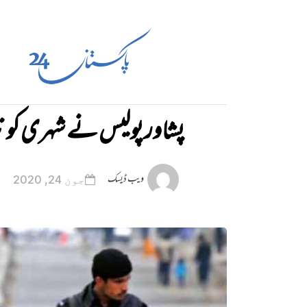
پشاور پولیس نے شہری کو ننگ
ویب ڈیسک
جون 24, 2020