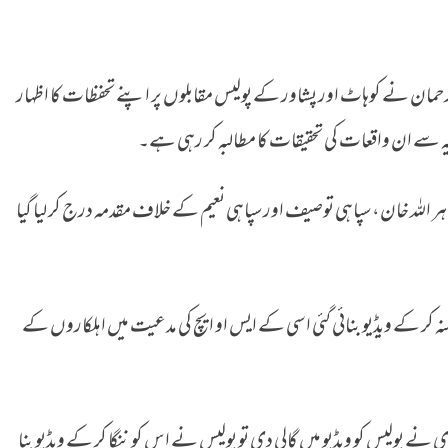
حمان نے کوہاٹ اور پشاور کے پولیس مقابلوں پر اپنے تحفظات کا اظہار
لیہ سے ان واقعات کی تحقیقات کا مطالبہ کر رہی ہے۔
اللہ خان، سپاہی توصیف اور سپاہی نعیم کے خلاف مقدمہ درج کر لیا گیا
ہ کر کے ویڈیو بنائی گئی اسی کے ایس او ایچ کی مدعیت میں اہلکاروں کے
ے پولیس کو ویڈیو میں گالی دی تو پولیس نے اس کو ننگا کر کے ویڈیو بنا