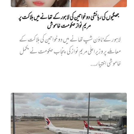
جھگیوں کی رہائشی دو خواتین کی لاہور کے تھانے میں‌ ہلاکت پر
مریم نواز حکومت خاموش
لاہور کے ٹاؤن شپ تھانے میں دو خواتین کی ہلاکت کے
معاملے پر وزیراعلٰی مریم نواز کی پنجاب حکومت نے مکمل
خاموشی اختیار...