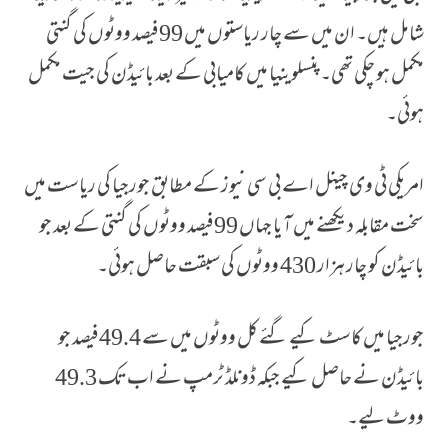
شامل ہیں۔ ان میں سے چار ریاستوں میں 99 فیصد ووٹوں کی گنتی
مکمل ہو چکی تھی۔پنسلوینیا میں کامیابی کے بعد بائیڈن کی جیت مکمل
ہوئی۔
امریکی ٹی وی چینل اے بی سی نیوز کے مطابق جورجیا کی ریاست میں
سخت مقابلہ دیکھنے میں آ یا جہاں 99 فیصد ووٹوں کی گنتی کے بعد جو
بائیڈن کو چار ہزار 430 ووٹوں کی سبقت حاصل ہوئی۔
جورجیا میں کاسٹ کیے گئے کل ووٹوں میں سے 49.4 فیصد جو
بائیڈن نے حاصل کیے جبکہ ڈونلڈ ٹرمپ نے اب تک 49.3
ووٹ لیے۔