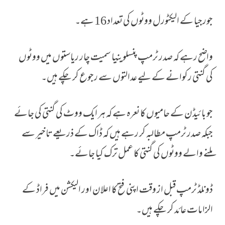
جورجیا کے الیکٹورل ووٹوں کی تعداد 16 ہے۔
واضح رہے کہ صدر ٹرمپ پنسلوینیا سمیت چار ریاستوں میں ووٹوں
کی گنتی رکوانے کے لیے عدالتوں سے رجوع کر چکے ہیں۔
جو بائیڈن کے حامیوں کا نعرہ ہے کہ ہر ایک ووٹ کی گنتی کی جائے
جبکہ صدر ٹرمپ مطالبہ کر رہے ہیں کہ ڈاک کے ذریعے تاخیر سے
ملنے والے ووٹوں کی گنتی کا عمل ترک کیا جائے۔
ڈونلڈ ٹرمپ قبل از وقت اپنی فتح کا اعلان اور الیکشن میں فراڈ کے
الزامات عائد کر چکے ہیں۔