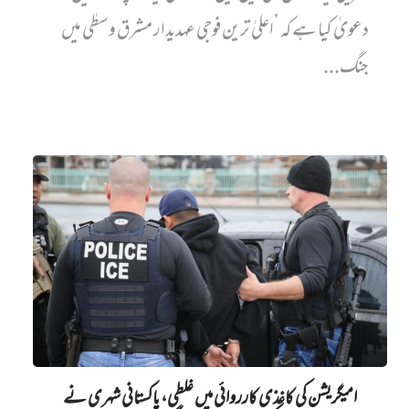
دعویٰ کیا ہے کہ ’اعلیٰ ترین فوجی عہدیدار مشرق وسطٰی میں
جنگ...
امیگریشن کی کاغذی کارروائی میں‌ غلطی، پاکستانی شہری نے