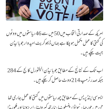
امریکہ کے صدارتی انتخاب میں 50 میں سے 46 ریاستوں میں ووٹوں
بائیڈن پنسلوینیا جیت گئے، فتح مکمل
کی گنتی کا عمل مکمل ہو چکا ہے جہاں ڈیموکریٹ امیدوار جو بائیڈن
جیت چکے ہیں۔
اب تک کے نتائج کے مطابق جو بائیڈن الیکٹورل کالج کے 284
جبکہ صدر ٹرمپ 214 ووٹ حاصل کر چکے ہیں۔
ایسوسی ایٹڈ پریس کے مطابق چھ ریاستوں میں گنتی کا عمل جاری تھا
جن میں جورجیا، نیواڈا، پنسلوینیا، نارتھ کیرولینا، ایریزونا اور فلوریڈا