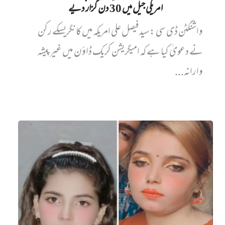
امریکی جیل میں‌ 30 دن گزار دیے
واشنگٹن ڈی سی : سید فیصل علی امریکہ میں کانگریسکے رکن
نے دعویٰ کیا ہے کہ امیگریشن کریک ڈاؤن میں غیر پیشہ
وارانہ...