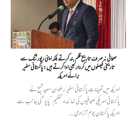
صحافی نہ صرف تاریخ قلم بند کرتے بلکہ اپنی رپورٹنگ سے
تاریخی فیصلوں میں کردار بھی ادا کرتے ہیں: پاکستانی سفیر
برائے امریکہ
امریکہ میں تعینات پاکستانی سفیر رضوان سعید شیخ نے
پاکستانی امریکی صحافیوں کی نمائندہ تنظیم ”پاپا“ کی جانب سے
امریکہ پاکستان یوم آزادی...