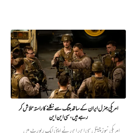
امریکی جنرل ایران کے ساتھ جنگ سے نکلنے کا راستہ تلاش کر
رہے ہیں، سی این این
امریکی نیوز چینل سی این این نے اپنی ایک رپورٹ میں‌