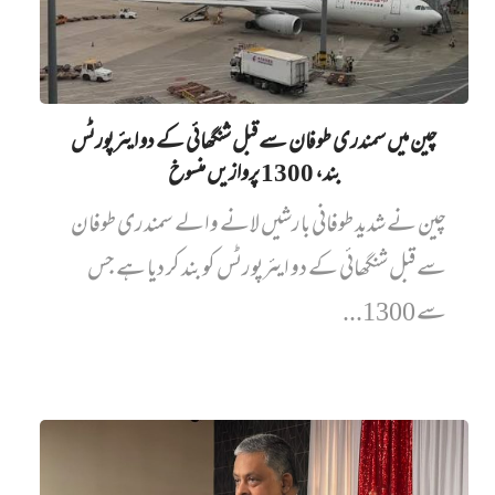
چین میں‌ سمندری طوفان سے قبل شنگھائی کے دو ایئرپورٹس
بند، 1300 پروازیں‌ منسوخ
چین نے شدید طوفانی بارشیں لانے والے سمندری طوفان
سے قبل شنگھائی کے دو ایئرپورٹس کو بند کر دیا ہے جس
سے 1300...