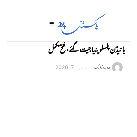
بائیڈن پنسلوینیا جیت گئے، فتح مکمل
ویب ڈیسک
نومبر 7, 2020