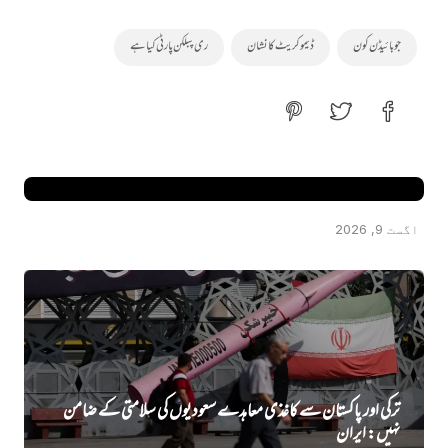
جو بائیڈن کون
ڈیمو کریٹ کا نشان
ری پبلکن پارٹی کیا ہے
آبنائے ہرمز کھولنے کے لیے ایران کی امریکہ کے سامنے چھ شرائط
اگست 9, 2026
ترکی اور پاکستان سے کاغذی معاہدے سعودیوں کی سلامتی کے ضامن
نہیں‌: ایران