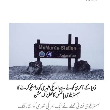
دُنیا کے آخری کونے سے امریکی شہری کو ریسکیو کرنے کا
آسٹریلوی پائلٹس کا خطرناک مشن
آسٹریلوی فضائی عملے نے ایک امریکی شہری کو انٹارکٹک