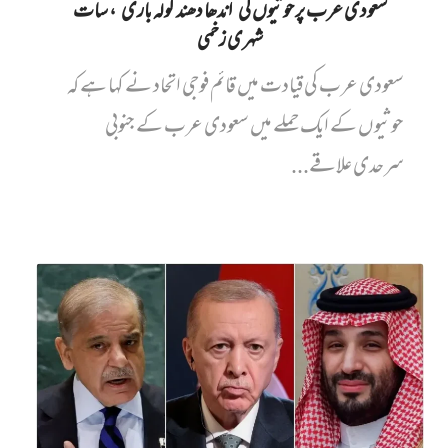
سعودی عرب پر حوثیوں کی ’اندھا دھند گولہ باری‘، سات
شہری زخمی
سعودی عرب کی قیادت میں قائم فوجی اتحاد نے کہا ہے کہ
حوثیوں کے ایک حملے میں سعودی عرب کے جنوبی
سرحدی علاقے...