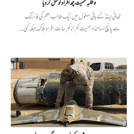
و طلبہ سمیت چھ افراد کو قتل کر دیا
تھائی لینڈ کے ہائی سکول میں ایک طالب علم کی فائرنگ
سے پانچ اساتذہ سمیت کم از کم سات افراد ہلاک جبکہ کئی...