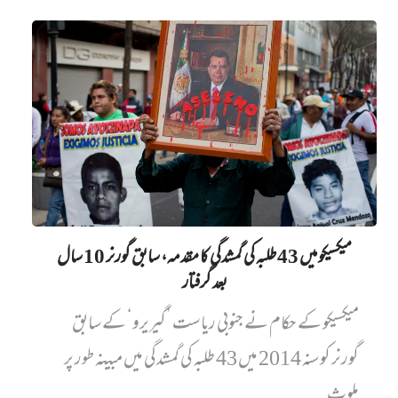
میکسیکو میں 43 طلبہ کی گمشدگی کا مقدمہ، سابق گورنر 10 سال
بعد گرفتار
میکسیکو کے حکام نے جنوبی ریاست ’گیریرو‘ کے سابق
گورنر کو سنہ 2014 میں 43 طلبہ کی گمشدگی میں مبینہ طور پر
ملوث...