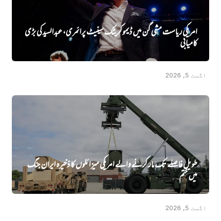
امریکی ریاست مشی گن میں ڈیموکریٹک سینیٹ پرائمری، عبدالسید کی بڑی
کامیابی
اگست 5, 2026
طویل فاصلے تک مار کرنے والے امریکی میزائلوں کا ذخیرہ ایران جنگ
میں‌ ختم
اگست 5, 2026