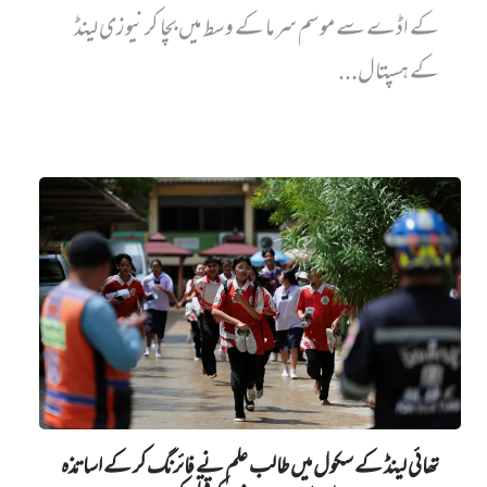
کے اڈے سے موسم سرما کے وسط میں بچا کر نیوزی لینڈ
کے ہسپتال...
تھائی لینڈ کے سکول میں طالب علم نے فائرنگ کر کے اساتذہ