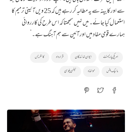
سے اور کابینہ سے یہ مطالبہ کر رہے ہیں کہ
25
ویں آئینی ترمیم کا
استعمال کیا جائے۔ میں نہیں سمجھتا کہ اس طرح کی کارروائی
ہمارے قومی مفاد میں اور آئین سے ہم آہنگ ہے۔‘
امریکی پارلیمنٹ
ایوان نمائندگان
قرارداد
کانگریس
مائیک پنس
مواخذہ
نینسی پلوسی