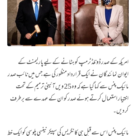
امریکہ کے صدر ڈونلڈ ٹرمپ کو ہٹانے کے لیے پارلیمنٹ کے
ٹرمپ کی برطرفی کے لیے قرارداد منظور، نائب صدر کا انکار
ایوان نمائندگان نے ایک قرارداد منظور کی ہے جس میں نائب صدر
مائیک پنس سے کہا گیا ہے کہ وہ 25 ویں آئینی ترمیم کے تحت
اختیار استعمال کرتے ہوئے صدر کو ان کے عہدے سے برطرف
کر دیں۔
مائیک پنس اس سے قبل ہی کانگریس کی سپیکر نینسی پلوسی کو ایک خط