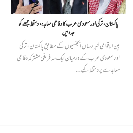
پاکستان، ترکی اور سعودی عرب کا دفاعی معاہدہ، دستخط جمعے کو
جدہ میں
بین الاقوامی خبر رساں ایجنسیوں کے مطابق پاکستان، ترکی
اور سعودی عرب کے درمیان ایک سہ فریقی مشترکہ دفاعی
معاہدے پر دستخط کیے...