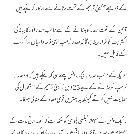
کے ذریعے آئینی ترمیم کے تحت ہٹانے سے انکار کر چکے ہیں۔
آئین کے تحت صدر کو ہٹانے کے لیے نائب صدر اور کابینہ کی
اکثریت کو قرار دینا ہوگا کہ صدر ٹرمپ اپنی ذمہ داریاں ادا کرنے
کے قابل نہیں۔
امریکہ کے نائب صدر مائیک پنس پہلے ہی کہہ چکے ہیں کہ وہ صدر
ٹرمپ کو ہٹانے کے لیے
25
ویں آئینی ترمیم کے استعمال کی
حمایت نہیں کرتے کیونکہ یہ بہترین قومی مفاد کے منافی ہوگا۔
مائیک پنس نے سپیکر نینسی پلوسی کو لکھا ہے کہ ’صدارتی مدت کے
اختتام میں صرف آٹھ دن باقی ہیں۔ آپ اور ڈیموکریٹ ارکان مجھ