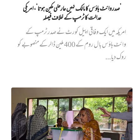
’صدر وائٹ ہاؤس کا مالک نہیں‌ عارضی مکین ہوتا‘، امریکی
عدالت کا ٹرمپ کے خلاف فیصلہ
امریکہ میں ایک وفاقی اپیل کورٹ نے صدر ٹرمپ کے
وائٹ ہاؤس بال روم کے 400 ملین ڈالر کے منصوبے کو
روک دیا...