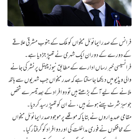
فرانس کے صدر ایمانوئل میخواں کو ملک کے جنوب مشرقی علاقے
فرانسیسی صدر میخواں کو شہری نے تھپڑ جڑ دیا
کے دورے کے دوران ایک شہری نے تھپڑ جڑ دیا ہے۔
فرانسیسی خبر رساں ادارے کے مطابق نیوز چینل پر نشر کی جانے
والی ویڈیو میں دیکھا جا سکتا ہے کہ صدر میخواں جب شہریوں سے ہاتھ
ملانے کے لیے آگے بڑھتے ہیں تو دو افراد کے بعد تیسرے شخص
جو سبز شرٹ پہنےہوئے ہیں، نے ان کو تھپڑ رسید کر دیا۔
مقامی عہدیداروں نے بتایا کہ موقعے پر موجود صدر ایمانوئل میخواں
کے محافظوں نے فوری مداخلت کی اور دو افراد کو گرفتار کیا۔