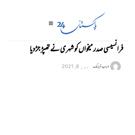
فرانسیسی صدر میخواں کو شہری نے تھپڑ جڑ دیا
ویب ڈیسک
جون 8, 2021