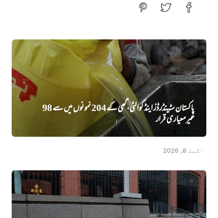
پاکستان سٹینڈرڈز اینڈ کوالٹی، گھی کے 204 نمونوں میں‌ سے 98
غیرمعیاری قرار
اگست 8, 2026