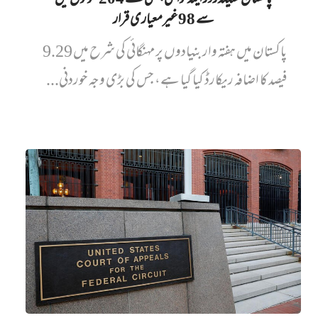
پاکستان سٹینڈرڈز اینڈ کوالٹی، گھی کے 204 نمونوں میں‌
سے 98 غیرمعیاری قرار
پاکستان میں ہفتہ وار بنیادوں پر مہنگائی کی شرح میں 9.29
فیصد کا اضافہ ریکارڈ کیا گیا ہے، جس کی بڑی وجہ خوردنی...