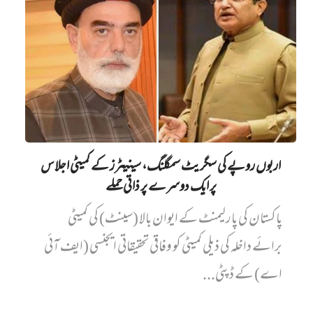
اربوں روپے کی سگریٹ سمگلنگ، سینیٹرز کے کمیٹی اجلاس
پر ایک دوسرے پر ذاتی حملے
پاکستان کی پارلیمنٹ کے ایوان بالا (سینٹ) کی کمیٹی
برائے داخلہ کی ذیلی کمیٹی کو وفاقی تحقیقاتی ایجنسی (ایف آئی
اے) کے ڈپٹی...