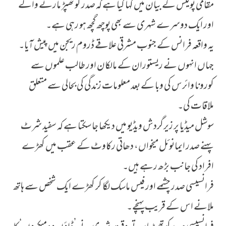
مقامی پولیس کے بیان میں کہا گیا ہے کہ صدر کو تھپڑ مارنے والے
اور ایک دوسرے شہری سے بھی پوچھ گچھ ہو رہی ہے۔
یہ واقعہ فرانس کے جنوب مشرقی علاقے ڈروم ریجن میں پیش آیا۔
جہاں انہوں نے ریستوران کے مالکان اور طالب علموں سے
کورونا وائرس کی وبا کے بعد معلومات زندگی کی بحالی سے متعلق
ملاقات کی۔
سوشل میڈیا پر زیرگردش ویڈیو میں دیکھا جا سکتا ہے کہ سفید شرٹ
پہنے صدر ایمانوئل میخواں، دھاتی رکاوٹ کے عقب میں کھڑے
افراد کی جانب بڑھ رہے ہیں۔
فرانسیسی صدر چشمے اور فیس ماسک لگا کر کھڑے ایک شخص سے ہاتھ
ملانے اس کے قریب پہنچے۔