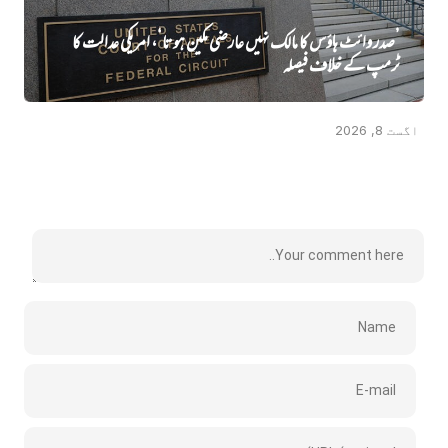
’صدر وائٹ ہاؤس کا مالک نہیں‌ عارضی مکین ہوتا‘، امریکی عدالت کا
ٹرمپ کے خلاف فیصلہ
اگست 8, 2026