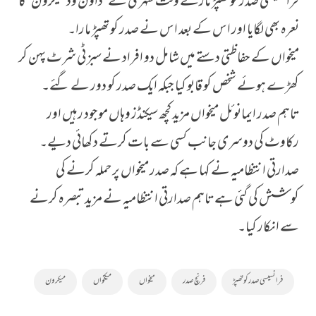
فرانسیسی صدر کو تھپڑ مارتے وقت شہری نے ’ڈاؤن ود میکرون‘ کا
نعرہ بھی لگایا اور اس کے بعد اس نے صدر کو تھپڑ مارا۔
میخواں کے حفاظتی دستے میں شامل دو افراد نے سبز ٹی شرٹ پہن کر
کھڑے ہوئے شخص کو قابو کیا جبکہ ایک صدر کو دور لے گئے۔
تاہم صدر ایمانوئل میخواں مزید کچھ سیکنڈز وہاں موجود رہیں اور
رکاوٹ کی دوسری جانب کسی سے بات کرتے دکھائی دیے۔
صدارتی انتظامیہ نے کہا ہے کہ صدر میخواں پر حملہ کرنے کی
کوشش کی گئی ہے تاہم صدارتی انتظامیہ نے مزید تبصرہ کرنے
سے انکار کیا۔
فرانسیسی صدر کو تھپڑ
فرنچ صدر
میخواں
میکخواں
میکرون