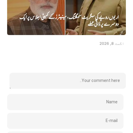
اربوں روپے کی سگریٹ سمگلنگ، سینیٹرز کے کمیٹی اجلاس پر ایک
دوسرے پر ذاتی حملے
اگست 8, 2026