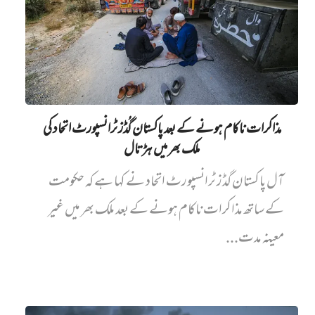
مذاکرات ناکام ہونے کے بعد پاکستان گُڈز ٹرانسپورٹ اتحاد کی
ملک بھر میں ہڑتال
آل پاکستان گڈز ٹرانسپورٹ اتحاد نے کہا ہے کہ حکومت
کے ساتھ مذاکرات ناکام ہونے کے بعد ملک بھر میں غیر
معینہ مدت...