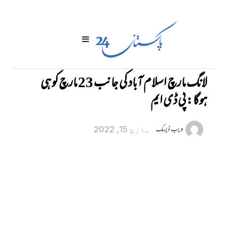
لانگ مارچ اسلام آباد کی جانب 23 مارچ کو ہی
ہوگا: پی ڈی ایم
ویب ڈیسک
مارچ 15, 2022