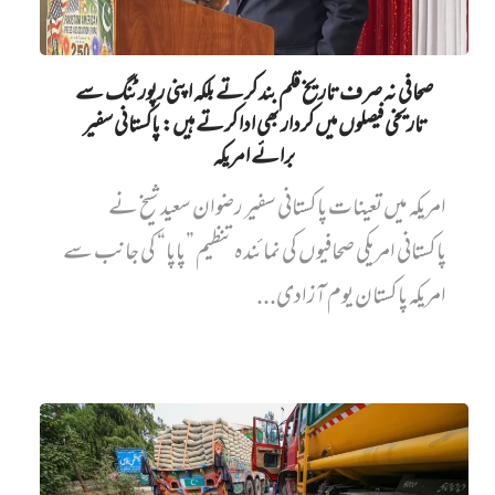
صحافی نہ صرف تاریخ قلم بند کرتے بلکہ اپنی رپورٹنگ سے
تاریخی فیصلوں میں کردار بھی ادا کرتے ہیں: پاکستانی سفیر
برائے امریکہ
امریکہ میں تعینات پاکستانی سفیر رضوان سعید شیخ نے
پاکستانی امریکی صحافیوں کی نمائندہ تنظیم ”پاپا“ کی جانب سے
امریکہ پاکستان یوم آزادی...