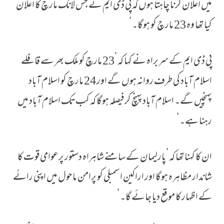
میں اعلان کرنا چاہتا ہوں کہ پی ڈی ایم نے جس لانگ مارچ کا اعلان
کیا تھا وہ 23 مارچ کو ہوگا۔‘
پی ڈی ایم کے سربراہ نے کہا کہ’23 مارچ کو ملک بھر سے قافلے
اسلام آباد کی طرف روانہ ہوں گے اور 24 مارچ کو اسلام آباد
پہنچیں گے۔ اسلام آباد پہنچ کر فیصلہ ہوگا کہ کب تک اسلام آباد میں
رہنا ہے۔‘
ان کا کہنا تھا کہ’پارلیمان کے سامنے شاہراہ دستور پرعوامی قوت کا
شاندار مظاہرہ ہوگا اور اراکین اسمبلی کو پرامن ماحول میں اپنی رائے
کے اظہار کا موقع دیا جائے گا۔‘