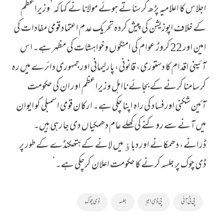
اجلاس کا اعلامیہ پڑھ کر سناتے ہوئے مولانا نے کہا کہ ’وزیراعظم
کے خلاف اپوزیشن کی پیش کردہ تحریک عدم اعتماد قومی مفادات کی
امین اور 22 کروڑ عوام کی امنگوں وخواہشات کی مظہر ہے۔ اس
آئینی اقدام کا دستوری، قانونی، پارلیمانی اور جمہوری دائرے میں رہ
کر سامنا کرنے کے بجائے نااہل وزیراعظم اور ان کی حکومت
آئین شکنی اور فساد کی راہ اپنا چکی ہے۔ ارکان قومی اسمبلی کو ایوان
میں آنے سے روکنے کی کھلے عام دھمکیاں دی جارہی ہیں۔
ڈرانے، دھمکانے اور دباﺅ میں لانے کے ہتھکنڈے کے طور پر
ڈی چوک پر جلسہ کرنے کا حکومت اعلان کرچکی ہے۔‘
پی ٹی آئی
پی ڈی ایم
جلسہ
ڈی چوک