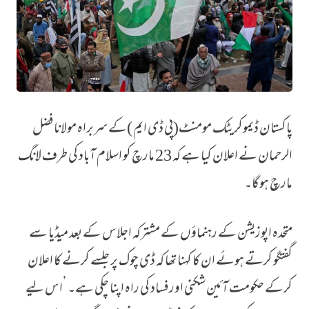
پاکستان ڈیموکریٹک مومنٹ(پی ڈی ایم )کے سربراہ مولانا فضل
لانگ مارچ اسلام آباد کی جانب 23 مارچ کو ہی ہوگا: پی ڈی ایم
الرحمان نے اعلان کیا ہے کہ 23 مارچ کو اسلام آباد کی طرف لانگ
مارچ ہوگا۔
متحدہ اپوزیشن کے رہنماؤں کے مشترکہ اجلاس کے بعد میڈیا سے
گفتگو کرتے ہوئے ان کا کہنا تھا کہ ڈی چوک پر جلسے کرنے کا اعلان
کرکے حکومت آئین شکنی اور فساد کی راہ اپنا چکی ہے۔ ’اس لیے