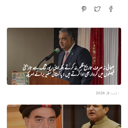
صحافی نہ صرف تاریخ قلم بند کرتے بلکہ اپنی رپورٹنگ سے تاریخی
فیصلوں میں کردار بھی ادا کرتے ہیں: پاکستانی سفیر برائے امریکہ
اگست 9, 2026