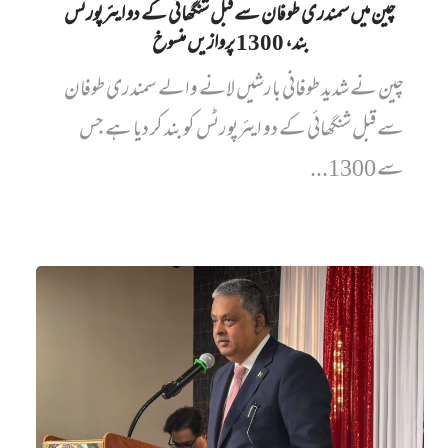
چین میں‌ سمندری طوفان سے قبل شنگھائی کے دو ایئرپورٹس
بند، 1300 پروازیں‌ منسوخ
چین نے شدید طوفانی بارشیں لانے والے سمندری طوفان
سے قبل شنگھائی کے دو ایئرپورٹس کو بند کر دیا ہے جس
سے 1300...