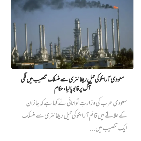
سعودی آرامکو کی تیل ریفائنری سے منسلک تنصیب میں‌ لگی
آگ پر قابو پا لیا، حکام
سعودی عرب کی وزارتِ توانائی نے کہا ہے کہ جازان
کے علاقے میں قائم آرامکو کی تیل ریفائنری سے منسلک
ایک تنصیب میں...