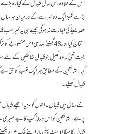
اس کے علاوہ اس سال فٹبال کے گیارہ بڑے کلب
بڑے کلبز ایک دوسرے کے درمیان ہر سال میچز ک
حصہ لینے کی اجازت نہ ہوگی جیسے ہی یہ خبر سب
احتجاج کیا اور 48 گھنٹے بعد ہی اس
جیت تھی کہ وہ کھیل جو فٹبال شائقین کے لئے س
گیا۔ شائقین کے مطابق ہر ایک قلب کو حق ہے کہ
فٹبال کھیلے۔
نئے سال میں فٹبال مداحوں کو مزید اچھے فٹبال 
پر ہے۔ شائقین کو اس ورلڈ کپ کا بے صبری سے
فٹبال کا میگا اوینٹ پہلی بار اپنے ملک میں دیک