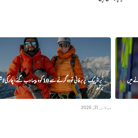
نے میں‌
’براڈ پیک‘ پر برفانی تودہ گرنے سے 10 کوہ پیما دب گئے، چار ک
برآمد
جولائی 31, 2026