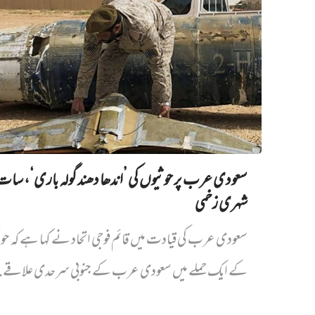
سعودی عرب پر حوثیوں کی ’اندھا دھند گولہ باری‘، سات
شہری زخمی
سعودی عرب کی قیادت میں قائم فوجی اتحاد نے کہا ہے کہ حو
کے ایک حملے میں سعودی عرب کے جنوبی سرحدی علاقے..