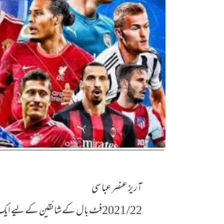
آریز عنصر عباسی
2021/22 فٹبال کا سال
22/ 2021فٹ بال کے شائقین کے لیے ایک بہترین سال ثابت ہوا۔ پورےسال میں بہت سے دلچسپ میچز کو ملے۔