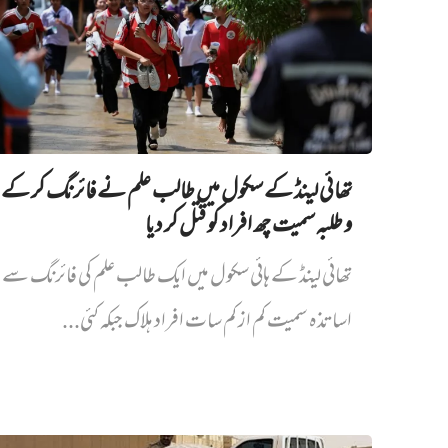
تھائی لینڈ کے سکول میں طالب علم نے فائرنگ کر کے 
و طلبہ سمیت چھ افراد کو قتل کر دیا
تھائی لینڈ کے ہائی سکول میں ایک طالب علم کی فائرنگ سے پ
اساتذہ سمیت کم از کم سات افراد ہلاک جبکہ کئی...