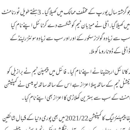
ان سب مقابلوں میں زیرِفہرست یورو کپ ہے جو گزشتہ سال یورپ کے مختلف ممالک میں کھیلا گیا۔ 3 ہفتے طویل ٹورنامنٹ
 میں کھیلا گیا. اٹلی نے میزبان ٹیم کو شکست دے کر ٹائٹل اپنے نام کیا
ورنامنٹ میں رونالڈو اور پیٹرک شک نے 5 5 سب سے زیادہ گولز ز سکور کۓ اور اور سب سے زیادہ سوئٹزرلینڈ کے
ٹلی کے ڈوناروما کو ملا.
ا ٹائٹل ارجنٹینا نے اپنے نام کیا۔ فائنل میں چیمپئن ٹیم نے برازیل کو
نٹرنیشنل ٹیم کے ساتھ پہلا اعزاز ہے اس کے ساتھ ساتھ لیو میسی نے کمپٹیشن
امنٹ کے سب سے بہترین کھلاڑی کا اعزاز بھی اپنے نام کیا۔
اس کے ساتھ ساتھ ہر سال منعقد ہونے والا یوئیفا چیمپئنز لیگ کا کمپٹیشن 2021/22 میں بھی پوری دنیا کے فٹبال شائقین