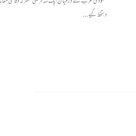
سعودی عرب کے درمیان ایک سہ فریقی مشترکہ دفاعی معا
دستخط کیے...