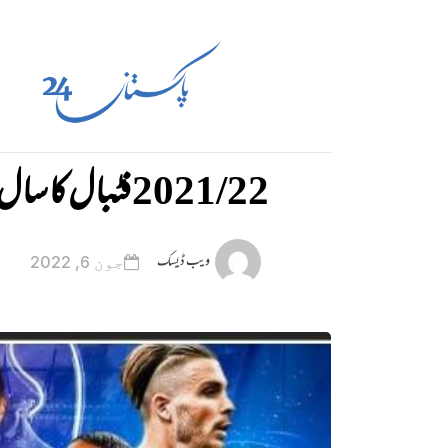
2021/22 فٹبال کا سال
ویب ڈیسک
جون 6, 2022