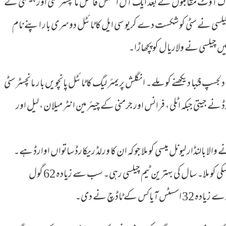
یموں کے گروپ اور ناک آؤٹ مقابلوں کے بعد ایک آل انگلش فائنل مانچسٹر سٹی اور چیلسی کے
ں چیلسی نے سٹی کو شکست دے کریو سی ایل کا ٹائٹل دوسری بار اپنے نام
یں چیلسی نے ولاریال کو پچھاڑا۔
جسپ فٹبا دیکھنے کو ملے۔ انگلش پریمئر لیگ کا ٹائٹل پانچویں بار مانچسٹر سٹی
ڈ نے جیتی جبکہ اٹلی، فرانس اور جرمنی کے چیئرمین انٹر میلان، لیل اور
لا بالنڈار لیونل میسی کو ملا جو کہ ان کا ورلڈ ریکارڈ ساتواں اوارڈ ہے۔
یوئفا بیسٹ پلئر کا اوارڈ پولینڈ کے رابرٹ لیونڈوسکی کو ملا۔ سال کی بہترین ٹیم چیلسی رہی۔ سب سے زیادہ 62 گول
کے ٹاڈچ نے دی۔