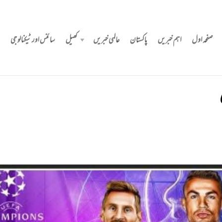
صفحہ اول
اہم خبریں
پاکستان
عالمی خبریں
کھیل
سائنس اور ٹیکنالوجی