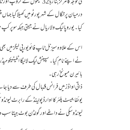
کی توجہ کا مرکز بنا رہا 32 ٹ
درمیان پرتگال کے شہر پورٹو میں کھیلا گیا جہا
کیا۔ یوروپا لیگ ولاریال نے جیتی جبکہ سوپر کپ م
اس کے علاوہ سیزنل ٹاپ فائو یورپی لیگز میں بھی دل
نے اپنے نام کیا۔ سپینش لیگ لالیگا اٹلیٹیکو میڈر
بائیرن میونخ رہی۔
ذاتی اواڈز میں فرانس فٹبال کی طرف سے دیا جانے وا
لیونڈوسکی نے داغےاور گولڈن بوٹ جیتا سب دے زیادہ 32 اسسٹس آیاکس 