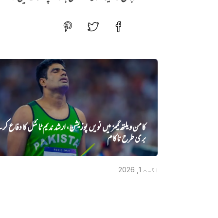
کامن ویلتھ گیمز میں نویں‌ پوزیشن، ارشد ندیم ٹائٹل کا دفاع کر
بری طرح ناکام
اگست 1, 2026