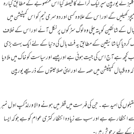
ز نے یورپین سپر لیگ کرانے کا فیصلہ کیا اس منصوبے کے مطابق گیارہ
ھیلیں گے اور اِس کے علاوہ کسی اور دوسری ٹیم کو اس کمپٹیشن میں
 فٹبال کے شائقین کو پتہ چلی وہ لوگ سڑکوں پر نکل آئے اور اس کے خلاف
 منصوبے کو ترک کردیا گیا شائیقین کے مطابق یہ فٹ بال کی دنیا کے لئے ایک بہت بڑی
ب کچھ ہے آج اس کی جیت ہوئی ہے اور پیسے اور سیاست کو خاک میں ملا دیا
 وہ فٹبال کمپٹیشن میں حصہ لے اور اپنی صلاحیتوں کے ذریعے یورپین
مقبلوں کی امید ہے۔ جن کی فہرست میں قطر میں ہونے والا ورلڈکپ اول نمبر
 انتظار ہے ہے اور سب سے زیادہ انتظار کتری عوام کو ہے جو کہ ایسا
ھنے کے لیے پرجوش ہیں-