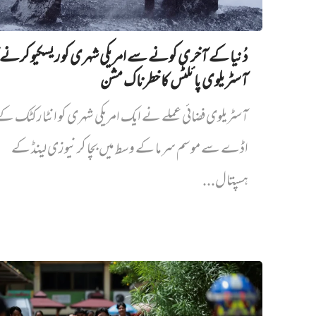
دُنیا کے آخری کونے سے امریکی شہری کو ریسکیو کرنے ک
آسٹریلوی پائلٹس کا خطرناک مشن
آسٹریلوی فضائی عملے نے ایک امریکی شہری کو انٹارکٹک ک
اڈے سے موسم سرما کے وسط میں بچا کر نیوزی لینڈ کے
ہسپتال...