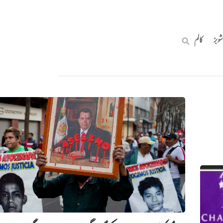
شوبز
کالم