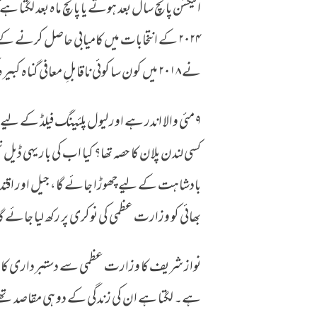
۲۰۲۴ کے انتخابات میں کامیابی حاصل کرنے 
نے ۲۰۱۸ میں کون سا کوئی ناقابلِ معافی گناہ کبیرہ کر دیا ہو گا۔
کسی لندن پلان کا حصہ تھا؟ کیا اب کی بار یہی ڈی
بادشاہت کے لیے چھوڑا جائے گا، جیل اور اقتدار 
بھائی کو وزارت عظمی کی نوکری پر رکھ لیا جائے گ
نواز شریف کا وزارت عظمی سے دستبرداری کا فیصل
ہے۔ لگتا ہے ان کی زندگی کے دو ہی مقاصد تھے، ا