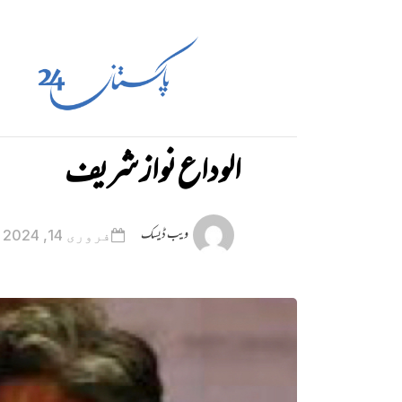
الوداع نواز شریف
ویب ڈیسک
فروری 14, 2024