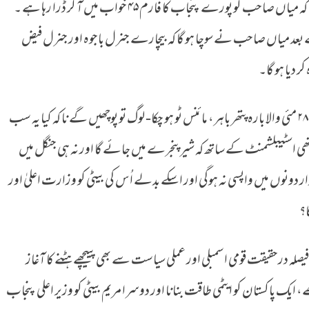
الیکشن پانچ سال بعد ہوتے یا پانچ ماہ بعد لگتا ہے کہ میاں صاحب کو پورے پنجاب کا فارم ۴۵ خواب میں آ کر ڈرا رہا ہے ۔
کے بعد میاں صاحب نے سوچا ہو گا کہ بیچارے جنرل باجوہ اور جنرل فیض
‏۹ مئی والا اندر ہے اور لیول پلئینگ فیلڈ کے لیے ۲۸ مئی والا بارہ پتھر باہر، مائنس ٹو ہو چکا- لوگ تو پوچھیں گے نا کہ کیا یہ سب
ل تھی اسٹیبلشمنٹ کے ساتھ کہ شیر پنجرے میں جائے گا اور نہ ہی جنگل میں
دونوں میں واپسی نہ ہوگی اور اسکے بدلے اُس کی بیٹی کو وزارت اعلیٰ اور
ا؟
ہ درحقیقت قومی اسمبلی اور عملی سیاست سے بھی پییچھے ہٹنے کا آغاز
یک پاکستان کو ایٹمی طاقت بنانا اور دوسرا مریم بیٹی کو وزیر اعلی پنجاب