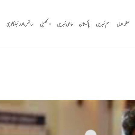
صفحہ اول
اہم خبریں
پاکستان
عالمی خبریں
کھیل
سائنس اور ٹیکنالوجی