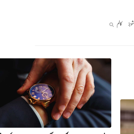
شوبز
کالم