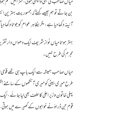
‏میاں صاحب کی بھی واپسی ہوئی، سزائیں ختم ہو
بن جاتے تو ہم جیسے کہتے کہ جمہوریت بہترین ا
آئینہ دکھا دیا ہے، مگر بظاہر عوام کو جوتا دکھا دی
بہتر ہوتا میاں نواز شریف ایک دھواں دار تقریر
مجرم کی طرح نہیں۔
‏میاں صاحب ہمیشہ سے ایک باپ ہی تھے قومی لی
طرح میری بیٹی کو میری آنکھوں کے سامنے ہتھ
پہلی خاتون وزیر اعلی کا حلف بھی لیا جائے، ایک
قوم جن ڈراؤنے خوابوں کے گھیرے میں ہوتی ہے ا