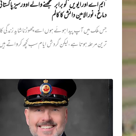
’ایم اے اور ایویں‌‘ کو برابر سمجھنے والے اوورسیز پاکستان
دماغ، نور الامین دانش کا کالم
جس ملک میں آپ پیدا ہوئے ہوں اسے چھوڑنا شاید زندگی کا
ترین مرحلہ ہوتا ہے،لیکن گردش ایام سب کچھ کرواتے ہیں