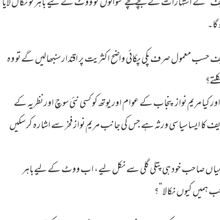
ف” کے اشتہارات نے بچے کھچے متوالوں کو ووٹ کے لیے باہر تو نکال لایا
 گا۔
ریف حسب معمول صرف پکی پکائی واضح اکثریت پر اقتدار سنبھالیں گے تو وہ
لتے؟
 کیا مریم نواز پنجاب کے عوام اور یوتھ کو کسی نئی سوچ اور نظریہ کے
یف کا ایسا سیاسی ورثہ ہے جس کی جانب مریم نواز فخر سے اشارہ کر سکیں
 میاں صاحب خود ہی پتلی گلی سے نکل لیے، اب ووٹ کے لیےباہر
ب ہمیں کیوں نکالا”؟