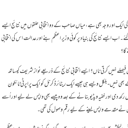
 ایک اور وجہ بھی ہے، میاں صاحب کے دو انتخابی حلقوں میں نتائج ایسے
اب ایسے نتائج کی بنیاد پر کوئی وزیر اعظم بنے اور عدالت اس کی انتخابی
گا؟
ں فیصلے نہیں کرتی ناں؟ ایسے انتخابی نتائج کے ذریعے نواز شریف کیساتھ
گے بھی نہیں- بلکل ویسے ہی جیسے ایک ریٹائرڈ کرنل کو ایک پراپرٹی ٹائکون
 رکھ دی اور خفیہ ویڈیو بنا نے کے بعد وہ پیسے بھی واپس لے لیے اور اُسے
 اِس نے مقدمے واپس لینے کے لیے رقم وصول کی تھی۔