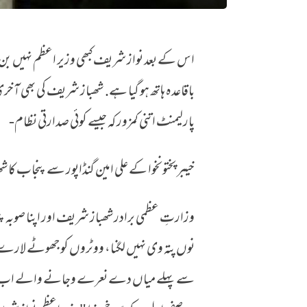
‏اس کے بعد نواز شریف کبھی وزیر اعظم نہیں ب
الوداع نواز شریف
باقاعدہ ہاتھ ہو گیا ہے. شھباز شریف کی بھی آ
پارلیمنٹ اتنی کمزور کہ جیسے کوئی صدارتی نظام-
خیبر پختونخوا کے علی امین گنڈاپور سے پنجاب کا
‏وزارتِ عظمی برادرشھباز شریف اور اپنا صوبہ
نوں پتہ وی نہیں لگنا، ووٹروں کو جھوٹے لارے ل
سے پہلے میاں دے نعرے وجانے والے اب بغ