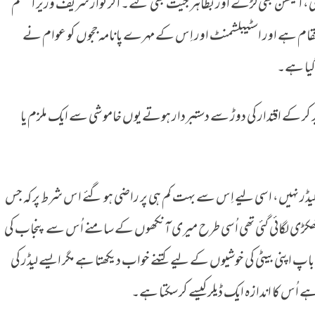
ئی، الیکشن بھی لڑے اور بظاہر جیت بھی گئے۔ اگر نواز شریف وزیر اعظم
نتقام ہے اور اسٹیبلشمنٹ اور اِس کے مہرے پانامہ ججوں کو عوام نے
ا گیا ہے۔
 کر کے اقتدار کی دوڑ سے دستبردار ہوتے یوں خاموشی سے ایک ملزم یا
ڈر نہیں، اسی لیے اِس سے بہت کم ہی پر راضی ہو گئے اس شرط پر کہ جس
کڑی لگائی گئی تھی اُسی طرح میری آنکھوں کے سامنے اُس سے پنجاب کی
 باپ اپنی بیٹی کی خوشیوں کے لیے کتنے خواب دیکھتا ہے مگر ایسے لیڈر کی
ُس کا اندازہ ایک ڈیلر کیسے کر سکتا ہے۔