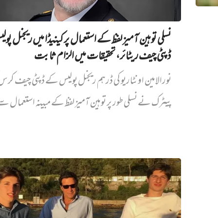
نسلی توہین آمیز لفظ کے استعمال پر کینیڈا میں ریجنل پو
ڈپٹی چیف ریٹائر، تحقیقات میں الزام ثابت
نورالامین اونٹاریو کی ڈرہم ریجنل پولیس کے ڈپٹی چیف کر
پیٹرک نے نسلی طور پر توہین آمیز لفظ کے مبینہ استعمال سے