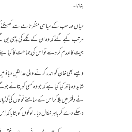
بنانا۔
‏میاں صاحب کے سیاسی منظر نامے سے کھسکنے کی
مرتب کیے گئے کہ وہ ان کے گلے کی ہڈی بن گئے۔ 
جیت کالعدم کر دے تو اس کی جماعت کا کیا بنے 
ویسے بھی خان کو اندر کرنے والی عدالتیں دباؤ می
شاید وہ ہاتھ کیا گیا ہے کہ جو وہ کسی کو بتانے جو
نے دفتر میں بلا کر اس کے سامنے نوٹوں کی گڈیاں
دھکے دے کر باہر نکال دیا۔ لوگوں کو بتایا کہ