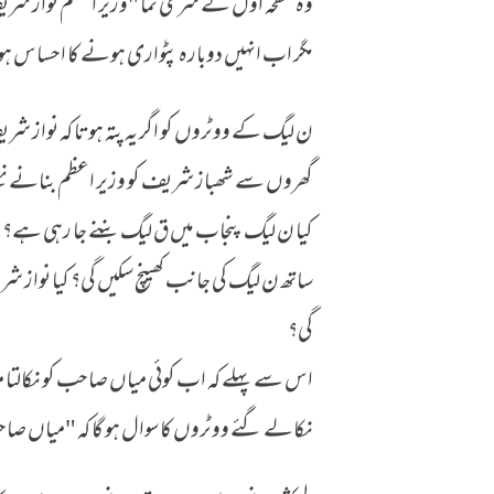
وہ صفحہ اول کے سرخی نما "وزیر اعظم نواز شری
مگر اب انہیں دوبارہ پٹواری ہونے کا احساس ہو
ن لیگ کے ووٹروں کو اگر یہ پتہ ہوتا کہ نواز ش
گھروں سے شھباز شریف کو وزیر اعظم بنانے نک
کیا ن لیگ پنجاب میں ق لیگ بننے جا رہی ہے؟ اور
ساتھ ن لیگ کی جانب کھینچ سکیں گی؟ کیا نواز شر
گی؟
اس سے پہلے کہ اب کوئی میاں صاحب کو نکالتا
نکالے گئے ووٹروں کا سوال ہو گا کہ "میاں صاح