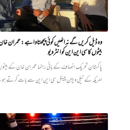
وہ ڈیل کریں گے نہ انھیں کوئی پچھتاوا ہے: عمران خا
بیٹوں کا سی این این کو انٹرویو
پاکستان تحریکِ انصاف کے بانی رہنما عمران خان کے بیٹ
امریکہ کے ٹیلی ویژن چینل سی این این سے بات کرتے ہو