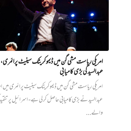
امریکی ریاست مشی گن میں ڈیموکریٹک سینیٹ پرائمری،
عبدالسید کی بڑی کامیابی
امریکی ریاست مشی گن میں ڈیموکریٹک سینیٹ پرائمری میں‌ ام
عبدالسید نے بڑی کامیابی حاصل کر لی ہے- اسرائیل پر تنقی
والے...