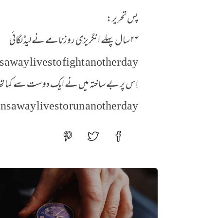
‏پس تحریر:
‏اِس پر بے ساختہ میں نے ایک دوست سے کہا تھ