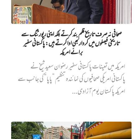
صحافی نہ صرف تاریخ قلم بند کرتے بلکہ اپنی رپورٹنگ سے
تاریخی فیصلوں میں کردار بھی ادا کرتے ہیں: پاکستانی سفیر
برائے امریکہ
امریکہ میں تعینات پاکستانی سفیر رضوان سعید شیخ نے
پاکستانی امریکی صحافیوں کی نمائندہ تنظیم ”پاپا“ کی جانب سے
امریکہ پاکستان یوم آزادی...