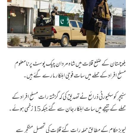
بلوچستان کے ضلع قلات میں شاہ مردان چیک پوسٹ پر نامعلوم
بلوچستان میں مسلح افراد کا فوجی چوکی پر حملہ، سات ہلاکتیں
مسلح افراد کے حملے میں سات فوجی اہلکار مارے گئے ہیں۔
سنیچر کو سکیورٹی ذرائع نے تصدیق کی کہ گزشتہ رات مسلح افراد کے
حملے کے نتیجے میں سات اہلکار جان سے گئے جبکہ 15 زخمی ہوئے۔
لیویز حکام کے مطابق حملہ رات گئے قلات کی تحصیل منگچر سے