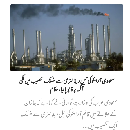
سعودی آرامکو کی تیل ریفائنری سے منسلک تنصیب میں‌ لگی
آگ پر قابو پا لیا، حکام
سعودی عرب کی وزارتِ توانائی نے کہا ہے کہ جازان
کے علاقے میں قائم آرامکو کی تیل ریفائنری سے منسلک
ایک تنصیب میں...