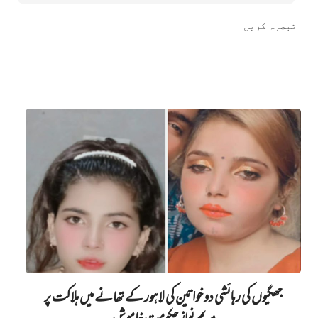
جھگیوں کی رہائشی دو خواتین کی لاہور کے تھانے میں‌ ہلاکت پر