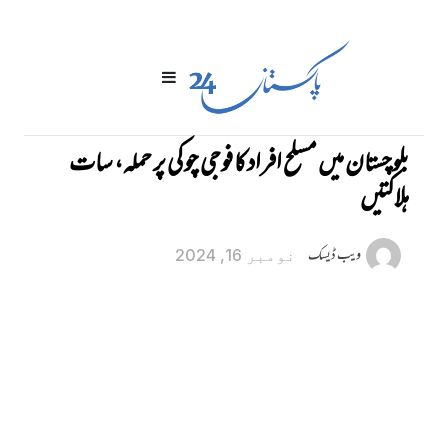
بلوچستان میں مسلح افراد کا فوجی چوکی پر حملہ، سات
ہلاکتیں
ویب ڈیسک
نومبر 16, 2024