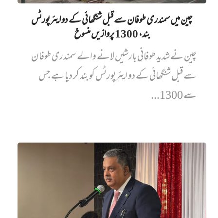
چین میں‌ سمندری طوفان سے قبل شنگھائی کے دو ایئرپورٹس
بند، 1300 پروازیں‌ منسوخ
چین نے شدید طوفانی بارشیں لانے والے سمندری طوفان
سے قبل شنگھائی کے دو ایئرپورٹس کو بند کر دیا ہے جس
سے 1300...