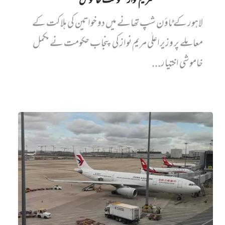
مریم نواز حکومت خاموش
لاہور کے ٹاؤن شپ تھانے میں دو خواتین کی ہلاکت کے
معاملے پر وزیراعلٰی مریم نواز کی پنجاب حکومت نے مکمل
خاموشی اختیار...