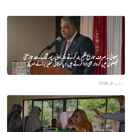
صحافی نہ صرف تاریخ قلم بند کرتے بلکہ اپنی رپورٹنگ سے تاریخی
فیصلوں میں کردار بھی ادا کرتے ہیں: پاکستانی سفیر برائے امریکہ
اگست 9, 2026