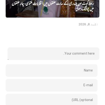
راولاکوٹ اور پلندری کے سات حلقوں میں انتخابات ملتوی، چار حلقوں
میں پولنگ ہوگی
اگست 8, 2026