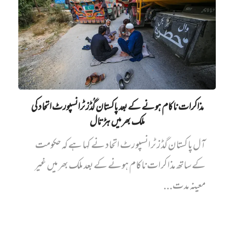
مذاکرات ناکام ہونے کے بعد پاکستان گُڈز ٹرانسپورٹ اتحاد کی
ملک بھر میں ہڑتال
آل پاکستان گڈز ٹرانسپورٹ اتحاد نے کہا ہے کہ حکومت
کے ساتھ مذاکرات ناکام ہونے کے بعد ملک بھر میں غیر
معینہ مدت...