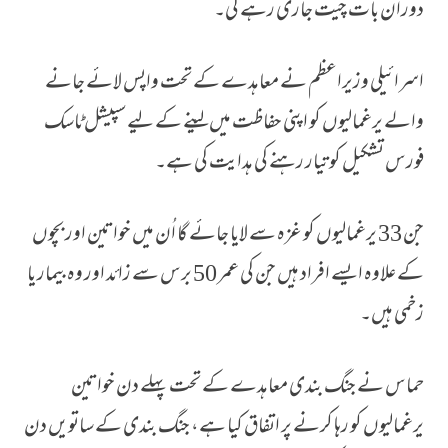
دوران بات چیت جاری رہے گی۔
اسرائیلی وزیراعظم نے معاہدے کے تحت واپس لائے جانے
والے یرغمالیوں کو اپنی حفاظت میں لینے کے لیے سپیشل ٹاسک
فورس تشکیل کو تیار رہنے کی ہدایت کی ہے۔
جن 33 یرغمالیوں کو غزہ سے لایا جائے گا اُن میں خواتین اور بچوں
کے علاوہ ایسے افراد ہیں جن کی عمر 50 برس سے زائد اور وہ بیمار یا
زخمی ہیں۔
حماس نے جنگ بندی معاہدے کے تحت پہلے دن خواتین
یرغمالیوں کو رہا کرنے پر اتفاق کیا ہے، جنگ بندی کے ساتویں دن