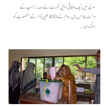
امریکہ میں ایک وفاقی اپیل کورٹ نے صدر ٹرمپ کے
وائٹ ہاؤس بال روم کے 400 ملین ڈالر کے منصوبے کو
روک دیا...