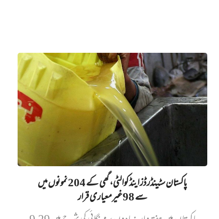
پاکستان سٹینڈرڈز اینڈ کوالٹی، گھی کے 204 نمونوں میں‌
سے 98 غیرمعیاری قرار