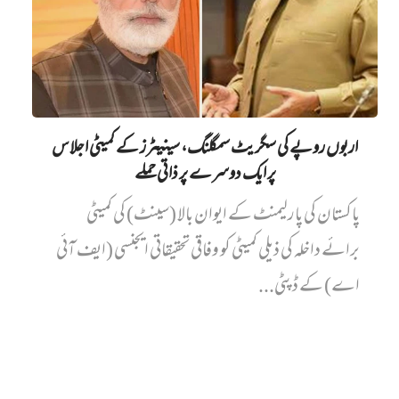
اربوں روپے کی سگریٹ سمگلنگ، سینیٹرز کے کمیٹی اجلاس
پر ایک دوسرے پر ذاتی حملے
پاکستان کی پارلیمنٹ کے ایوان بالا (سینٹ) کی کمیٹی
برائے داخلہ کی ذیلی کمیٹی کو وفاقی تحقیقاتی ایجنسی (ایف آئی
اے) کے ڈپٹی...