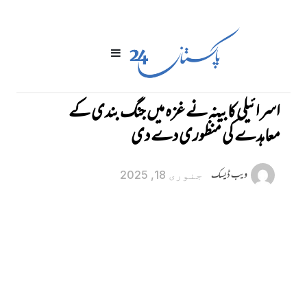
اسرائیلی کابینہ نے غزہ میں جنگ بندی کے
معاہدے کی منظوری دے دی
ویب ڈیسک
جنوری 18, 2025