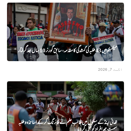
میکسیکو میں 43 طلبہ کی گمشدگی کا مقدمہ، سابق گورنر 10 سال بعد گرفتار
اگست 7, 2026
تھائی لینڈ کے سکول میں طالب علم نے فائرنگ کر کے اساتذہ و طلبہ
سمیت چھ افراد کو قتل کر دیا