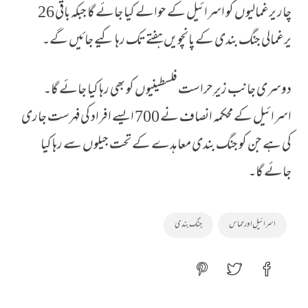
چار یرغمالیوں کو اسرائیل کے حوالے کیا جائے گا جبکہ باقی 26
یرغمالی جنگ بندی کے پانچویں ہفتے تک رہا کیے جائیں گے۔
دوسری جانب زیرِ حراست فلسطینیوں کو بھی رہا کیا جائے گا۔
اسرائیل کے محکمہ انصاف نے 700 ایسے افراد کی فہرست جاری
کی ہے جن کو جنگ بندی معاہدے کے تحت جیلوں سے رہا کیا
جائے گا۔
اسرائیل اور حماس
جنگ بندی