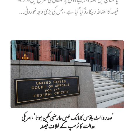
پاکستان میں ہفتہ وار بنیادوں پر مہنگائی کی شرح میں 9.29
فیصد کا اضافہ ریکارڈ کیا گیا ہے، جس کی بڑی وجہ خوردنی...
’صدر وائٹ ہاؤس کا مالک نہیں‌ عارضی مکین ہوتا‘، امریکی
عدالت کا ٹرمپ کے خلاف فیصلہ