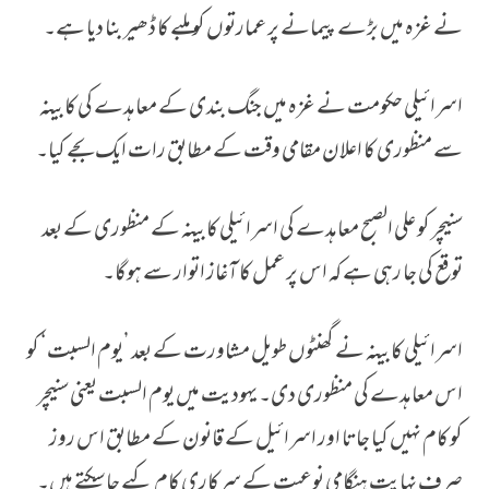
نے غزہ میں بڑے پیمانے پر عمارتوں کو ملبے کا ڈھیر بنا دیا ہے۔
اسرائیلی حکومت نے غزہ میں جنگ بندی کے معاہدے کی کابینہ
سے منظوری کا اعلان مقامی وقت کے مطابق رات ایک بجے کیا۔
سنیچر کو علی الصبح معاہدے کی اسرائیلی کابینہ کے منظوری کے بعد
توقع کی جا رہی ہے کہ اس پر عمل کا آغاز اتوار سے ہوگا۔
اسرائیلی کابینہ نے گھنٹوں طویل مشاورت کے بعد ’یوم السبت‘ کو
اس معاہدے کی منظوری دی۔ یہودیت میں یوم السبت یعنی سنیچر
کو کام نہیں کیا جاتا اور اسرائیل کے قانون کے مطابق اس روز
صرف نہایت ہنگامی نوعیت کے سرکاری کام کیے جا سکتے ہیں۔