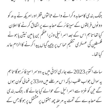
جنگ بندی کا معاہدہ کرانے والے ثالثوں قطر اور امریکہ نے بدھ کو
دونوں فریقوں کے سیزفائر کے معاہدے پر اتفاق کرنے کا اعلان
کیا تھا تاہم اس کے بعد اسرائیلی وزیراعظم بن یامین نیتن یاہو نے
فلسطین کی عسکری تنظیم حماس پر پیچیدگیاں پیدا کرنے کا الزام عائد
کیا تھا۔
سات اکتوبر 2023 سے جاری لڑائی میں یہ دوسرا سیزفائر ہوگا تاہم
یہ سوال جواب طلب رہا کہ اس مرحلے میں وہ 33 یرغمالی کون ہوں
گے جن کو غزہ سے اسرائیل کے حوالے کیا جائے گا۔ جنگ بندی
کے معاہدے کے تحت یہ مرحلہ چھ ہفتوں پر مشتمل پر ہو گا جس کے