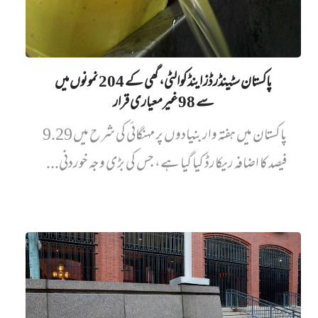
پاکستان سٹینڈرڈز اینڈ کوالٹی، گھی کے 204 نمونوں میں‌
سے 98 غیرمعیاری قرار
پاکستان میں ہفتہ وار بنیادوں پر مہنگائی کی شرح میں 9.29
فیصد کا اضافہ ریکارڈ کیا گیا ہے، جس کی بڑی وجہ خوردنی...