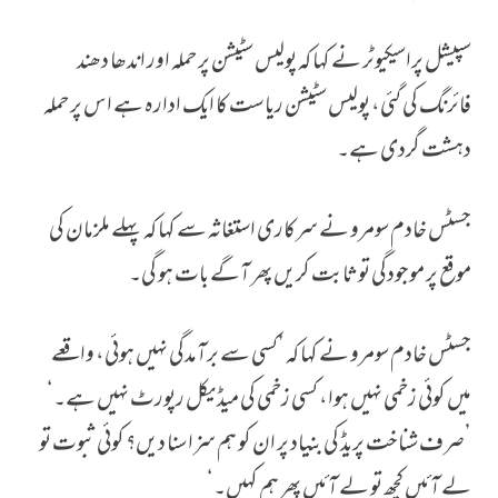
سپیشل پراسیکیوٹر نے کہا کہ پولیس سٹیشن پر حملہ اور اندھا دھند
فائرنگ کی گئی، پولیس سٹیشن ریاست کا ایک ادارہ ہے اس پر حملہ
دہشت گردی ہے۔
جسٹس خادم سومرو نے سرکاری استغاثہ سے کہا کہ پہلے ملزمان کی
موقع پر موجودگی تو ثابت کریں پھر آگے بات ہو گی۔
جسٹس خادم سومرو نے کہا کہ ’کسی سے برآمدگی نہیں ہوئی، واقعے
میں کوئی زخمی نہیں ہوا، کسی زخمی کی میڈیکل رپورٹ نہیں ہے۔‘
’صرف شناخت پریڈ کی بنیاد پر ان کو ہم سزا سنا دیں؟ کوئی ثبوت تو
لے آئیں کچھ تو لے آئیں پھر ہم کہیں۔‘