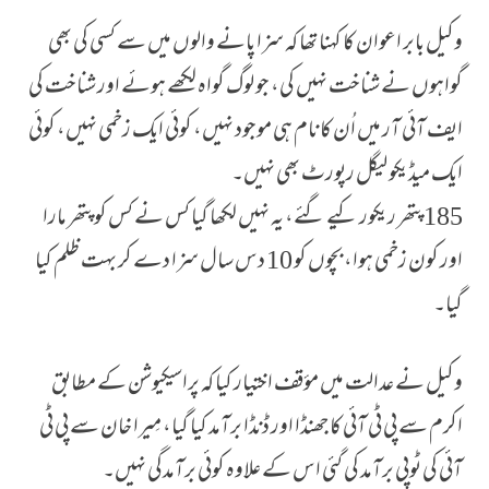
وکیل بابر اعوان کا کہنا تھا کہ سزا پانے والوں میں سے کسی کی بھی
گواہوں نے شناخت نہیں کی، جو لوگ گواہ لکھے ہوئے اور شناخت کی
ایف آئی آر میں اُن کا نام ہی موجود نہیں، کوئی ایک زخمی نہیں، کوئی
ایک میڈیکو لیگل رپورٹ بھی نہیں۔
185 پتھر ریکور کیے گئے، یہ نہیں لکھا گیا کس نے کس کو پتھر مارا
اور کون زخمی ہوا، بچوں کو 10 دس سال سزا دے کر بہت ظلم کیا
گیا۔
وکیل نے عدالت میں مؤقف اختیار کیا کہ پراسیکیوشن کے مطابق
اکرم سے پی ٹی آئی کا جھنڈا اور ڈنڈا برآمد کیا گیا، مِیرا خان سے پی ٹی
آئی کی ٹوپی برآمد کی گئی اس کے علاوہ کوئی برآمدگی نہیں۔