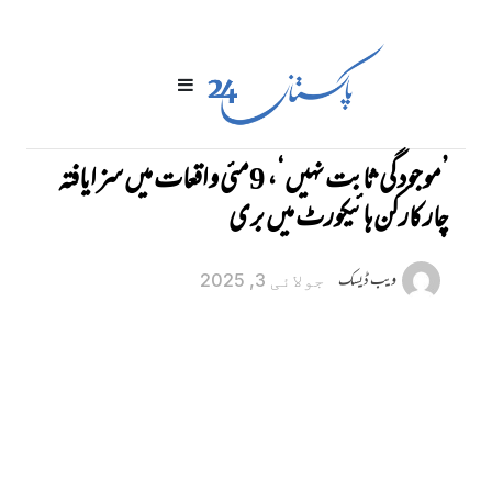
’موجودگی ثابت نہیں‘، 9مئی واقعات میں سزایافتہ
چار کارکن ہائیکورٹ میں بری
ویب ڈیسک
جولائی 3, 2025