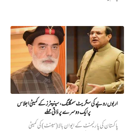
اربوں روپے کی سگریٹ سمگلنگ، سینیٹرز کے کمیٹی اجلاس
پر ایک دوسرے پر ذاتی حملے
پاکستان کی پارلیمنٹ کے ایوان بالا (سینٹ) کی کمیٹی