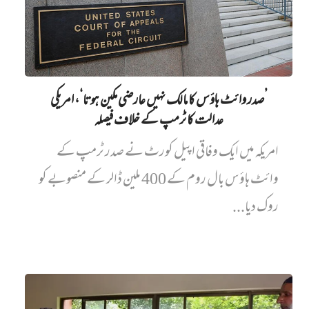
’صدر وائٹ ہاؤس کا مالک نہیں‌ عارضی مکین ہوتا‘، امریکی
عدالت کا ٹرمپ کے خلاف فیصلہ
امریکہ میں ایک وفاقی اپیل کورٹ نے صدر ٹرمپ کے
وائٹ ہاؤس بال روم کے 400 ملین ڈالر کے منصوبے کو
روک دیا...