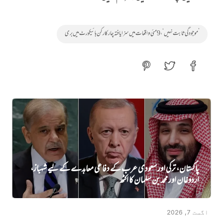
’موجودگی ثابت نہیں‘، 9مئی واقعات میں سزایافتہ چار کارکن ہائیکورٹ میں بری
پاکستان، ترکی اور سعودی عرب کے دفاعی معاہدے کے لیے شہباز،
اردوغان اور محمد بن سلمان کا اکٹھ
اگست 7, 2026