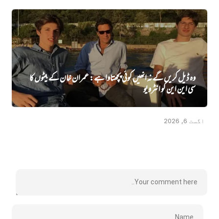
وہ ڈیل کریں گے نہ انھیں کوئی پچھتاوا ہے: عمران خان کے بیٹوں کا
سی این این کو انٹرویو
اگست 6, 2026