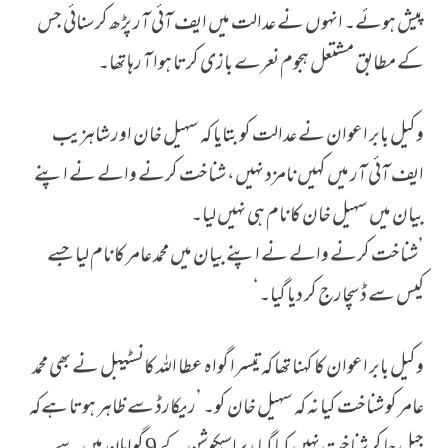
پیش ہوئے۔ انہوں نے عدالت میں ایف آئی آر پڑھ کر سنائی جس
کے مطابق مشتعل ہجوم نعرے بازی کرتا ہوا آ رہا تھا۔
وکیل بابر اعوان نے عدالت کو بتایا کہ سہیل خان اور شاہزیب
ایف آئی آر میں کہیں نامزد نہیں، شناخت کرنے والے نے اپنے
بیان میں سہیل خان کا نام ہی نہیں لیا۔
’شناخت کرنے والے نے اپنے بیان میں محمد عامر کا نام لیا جسے
کیس سے ڈسچارج کر دیا گیا۔‘
وکیل بابر اعوان کا کہنا تھا کہ تیسرا گواہ عطا اللہ کانسٹیبل نے بھی محمد
عامر کو شناخت کیا نہ کہ سہیل خان کو۔ ’ریکارڈ سے ظاہر ہوتا ہےکہ