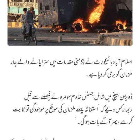
اسلام آباد ہائیکورٹ نے 9 مئی مقدمات میں سزا پانے والے چار
’موجودگی ثابت نہیں‘، 9مئی واقعات میں سزایافتہ چار کارکن ہائیکورٹ میں بری
ملزمان کو بری کر دیا ہے۔
ڈویژن بینچ میں شامل جسٹس خادم سومرو نے فیصلے سے قبل
ریمارکس دیے کہ ’استغاثہ پہلے ملزمان کی موقع پر موجودگی تو ثابت
کرے، پھر آگے بات ہو گی۔‘