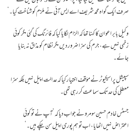
جیل جا کر شناخت نہیں کیا گیا، پراسیکوشن کے 9 گواہان میں سے
صرف ایک گواہ محمد شریف اے ایس آئی نے ملزم کو شناخت کیا۔‘
وکیل بابر اعوان کا کہنا تھا کہ الزام لگایا گیا کہ فائرنگ کی گئی مگر کوئی
زخمی نہیں ہے، جرم کی سزا ضرور دیں مگر نظام کو مذاق نہ بنایا
جائے۔
سپیشل پراسیکیوٹر نے مؤقف اختیار کیا کہ عدالت اپیل نہیں بلکہ سزا
معطلی کی حد تک سماعت کر رہی تھی۔
جسٹس خادم حسین سومرو نے جواب دیا کہ ’آپ نے تو کوئی
اعتراض نہیں اٹھایا، اب تو ہم پوری اپیل سن چکے ہیں۔‘