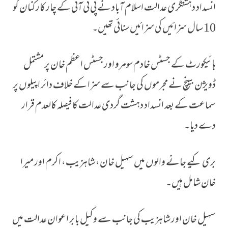
انسداد دہشتگری عدالت اسلام آباد نے پی ٹی آئی کے چار کارکنان کو
10 سال سزائیں کی سزائیں سنائی تھیں۔
ہائیکورٹ کے جسٹس خادم سومرو اور جسٹس اعظم خان پر مشتمل
ڈویژن بینچ نے مجرموں کی جانب سے سزا کے خلاف دائر اپیلوں پر
سماعت کے بعد انسداد دہشت گردی عدالت کا فیصلہ کالعدم قرار
دے دیا۔
بری کیے جانے والوں میں سہیل خان، شاہزیب، اکرم اور میرا
خان شامل ہیں۔
سہیل خان اور شاہزیب کی جانب سے وکیل بابر اعوان عدالت میں