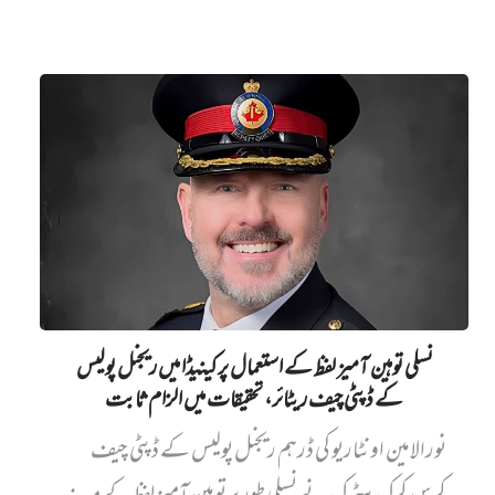
نسلی توہین آمیز لفظ کے استعمال پر کینیڈا میں ریجنل پولیس
کے ڈپٹی چیف ریٹائر، تحقیقات میں الزام ثابت
نورالامین اونٹاریو کی ڈرہم ریجنل پولیس کے ڈپٹی چیف