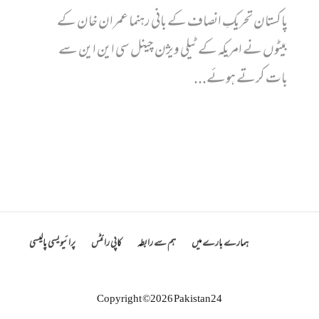
پاکستان تحریکِ انصاف کے بانی رہنما عمران خان کے
بیٹوں نے امریکہ کے ٹیلی ویژن چینل سی این این سے
بات کرتے ہوئے...
ہمارے بارے میں
ہم سے رابطہ
کاپی رائٹس
پرائیویسی پالیسی
Copyright ©2026 Pakistan24