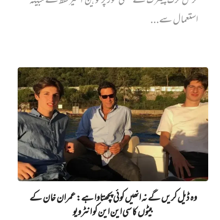
کرس کرک پیٹرک نے نسلی طور پر توہین آمیز لفظ کے مبینہ
استعمال سے...
وہ ڈیل کریں گے نہ انھیں کوئی پچھتاوا ہے: عمران خان کے
بیٹوں کا سی این این کو انٹرویو