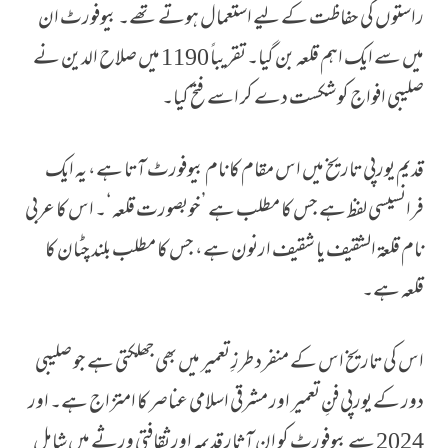
راستوں کی حفاظت کے لیے استعمال ہوتے تھے۔ بیوفورٹ ان
میں سے ایک اہم قلعہ بن گیا۔ تقریباً 1190 میں صلاح الدین نے
صلیبی افواج کو شکست دے کر اسے فتح کیا۔
قدیم یورپی تاریخ میں اس مقام کا نام بیوفورٹ آتا ہے، یہ ایک
فرانسیسی لفظ ہے جس کا مطلب ہے ’خوبصورت قلعہ‘۔ اس کا عربی
نام قلعۃ الشقیف یا شقيف ارنون ہے، جس کا مطلب بلند چٹان کا
قلعہ ہے۔
اس کی تاریخ اس کے منفرد طرزِ تعمیر میں بھی جھلکتی ہے جو صلیبی
دور کے یورپی فنِ تعمیر اور مشرقی اسلامی عناصر کا امتزاج ہے۔ اور
2024 سے بیوفورٹ کو ان آثار قدیمہ اور ثقافتی ورثے میں شامل