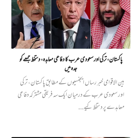
پاکستان، ترکی اور سعودی عرب کا دفاعی معاہدہ، دستخط جمعے کو
جدہ میں
بین الاقوامی خبر رساں ایجنسیوں کے مطابق پاکستان، ترکی
اور سعودی عرب کے درمیان ایک سہ فریقی مشترکہ دفاعی
معاہدے پر دستخط کیے...