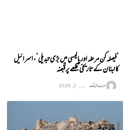
’فیصلہ کن مرحلہ اور پالیسی میں بڑی تبدیلی‘، اسرائیل
کا لبنان کے تاریخی قلعے پر قبضہ
ویب ڈیسک
جون 2, 2026