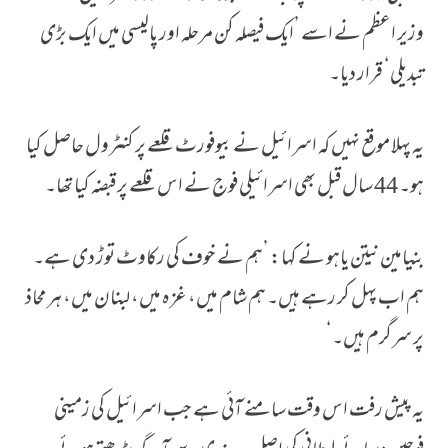
وزیر اعظم نے اسے ’ایک فیصلہ کن مرحلہ اور پالیسی میں ایک بڑی
تبدیلی‘ قرار دیا۔
یہ پہلا موقع نہیں کہ اسرائیل نے بیوفورٹ قلعے پر کنٹرول حاصل کیا
ہو۔ 44 سال قبل بھی اسرائیلی فوج نے اس قلعے پر قبضہ کیا تھا۔
بنیامین نیتن یاہو نے کہا: ’ہم نے خوف کی رکاوٹ توڑ دی ہے۔
ہم اب پہل کر رہے ہیں۔ ہم شام میں، غزہ میں، لبنان میں، ہر محاذ
پر سرگرم ہیں۔‘
یہ پیش رفت اس وقت سامنے آئی ہے جب اسرائیل کی زمینی