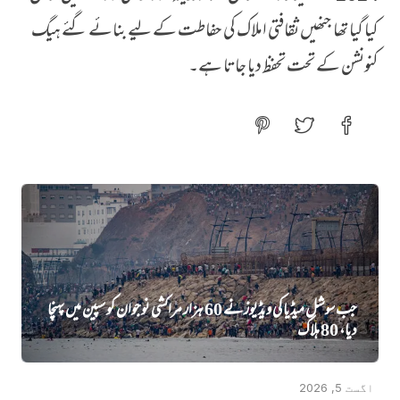
کیا گیا تھا جنھیں ثقافتی املاک کی حفاطت کے لیے بنائے گئے ہیگ
کنونشن کے تحت تحفظ دیا جاتا ہے۔
جب سوشل میڈیا کی ویڈیوز نے 60 ہزار مراکشی نوجوان کو سپین میں پہنچا
دیا، 80 ہلاک
اگست 5, 2026