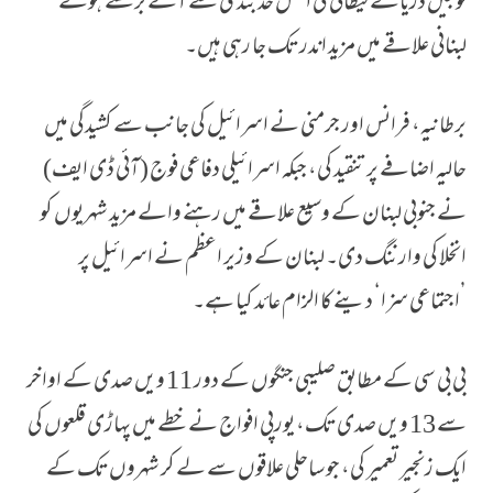
فوجیں دریائے لیطانی کی اصل حد بندی سے آگے بڑھتے ہوئے
لبنانی علاقے میں مزید اندر تک جا رہی ہیں۔
برطانیہ، فرانس اور جرمنی نے اسرائیل کی جانب سے کشیدگی میں
حالیہ اضافے پر تنقید کی، جبکہ اسرائیلی دفاعی فوج (آئی ڈی ایف)
نے جنوبی لبنان کے وسیع علاقے میں رہنے والے مزید شہریوں کو
انخلا کی وارننگ دی۔ لبنان کے وزیر اعظم نے اسرائیل پر
’اجتماعی سزا‘ دینے کا الزام عائد کیا ہے۔
بی بی سی کے مطابق صلیبی جنگوں کے دور 11 ویں صدی کے اواخر
سے 13 ویں صدی تک، یورپی افواج نے خطے میں پہاڑی قلعوں کی
ایک زنجیر تعمیر کی، جو ساحلی علاقوں سے لے کر شہروں تک کے