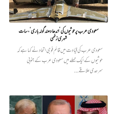
سعودی عرب پر حوثیوں کی ’اندھا دھند گولہ باری‘، سات
شہری زخمی
سعودی عرب کی قیادت میں قائم فوجی اتحاد نے کہا ہے کہ
حوثیوں کے ایک حملے میں سعودی عرب کے جنوبی
سرحدی علاقے...