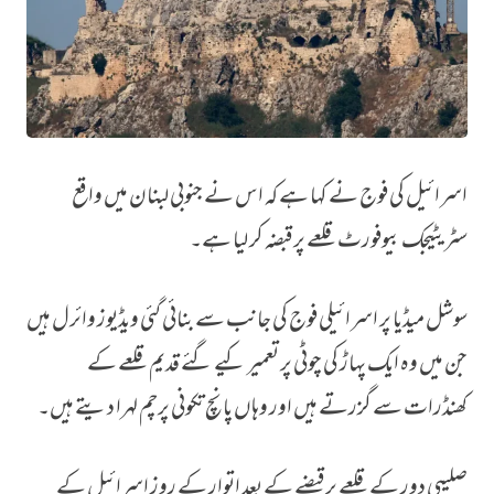
اسرائیل کی فوج نے کہا ہے کہ اس نے جنوبی لبنان میں واقع
’فیصلہ کن مرحلہ اور پالیسی میں بڑی تبدیلی‘، اسرائیل کا لبنان کے تاریخی قلعے پر
سٹریٹیجک بیوفورٹ قلعے پر قبضہ کر لیا ہے۔
سوشل میڈیا پر اسرائیلی فوج کی جانب سے بنائی گئی ویڈیوز وائرل ہیں‌
جن میں‌ وہ ایک پہاڑ کی چوٹی پر تعمیر کیے گئے قدیم قلعے کے
کھنڈرات سے گزرتے ہیں اور وہاں پانچ تکونی پرچم لہرا دیتے ہیں۔
صلیبی دور کے قلعے پر قبضے کے بعد اتوار کے روز اسرائیل کے