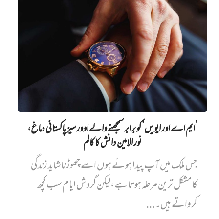
’ایم اے اور ایویں‌‘ کو برابر سمجھنے والے اوورسیز پاکستانی دماغ،
نور الامین دانش کا کالم
جس ملک میں آپ پیدا ہوئے ہوں اسے چھوڑنا شاید زندگی
کا مشکل ترین مرحلہ ہوتا ہے،لیکن گردش ایام سب کچھ
کرواتے ہیں۔...