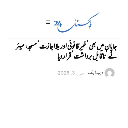
جاپان میں‌ بھی ’غیرقانونی اور بلااجازت‘ مسجد، میئر
نے ’ناقابل برداشت‘ قرار دیا
ویب ڈیسک
جون 3, 2026