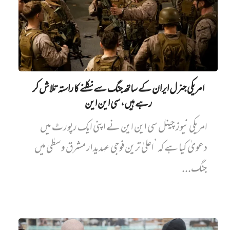
امریکی جنرل ایران کے ساتھ جنگ سے نکلنے کا راستہ تلاش کر
رہے ہیں، سی این این
امریکی نیوز چینل سی این این نے اپنی ایک رپورٹ میں‌
دعویٰ کیا ہے کہ ’اعلیٰ ترین فوجی عہدیدار مشرق وسطٰی میں
جنگ...