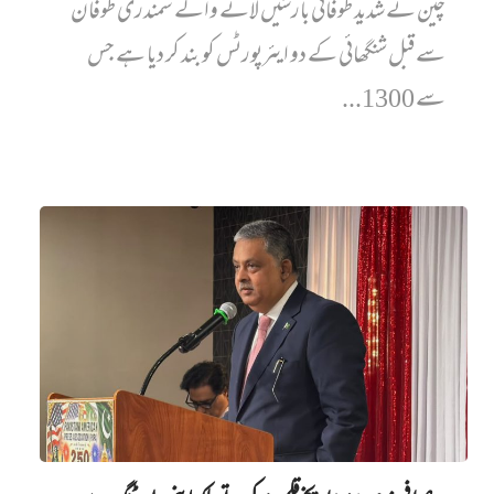
چین نے شدید طوفانی بارشیں لانے والے سمندری طوفان
سے قبل شنگھائی کے دو ایئرپورٹس کو بند کر دیا ہے جس
سے 1300...