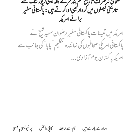
صحافی نہ صرف تاریخ قلم بند کرتے بلکہ اپنی رپورٹنگ سے
تاریخی فیصلوں میں کردار بھی ادا کرتے ہیں: پاکستانی سفیر
برائے امریکہ
امریکہ میں تعینات پاکستانی سفیر رضوان سعید شیخ نے
پاکستانی امریکی صحافیوں کی نمائندہ تنظیم ”پاپا“ کی جانب سے
امریکہ پاکستان یوم آزادی...
ہمارے بارے میں
ہم سے رابطہ
کاپی رائٹس
پرائیویسی پالیسی