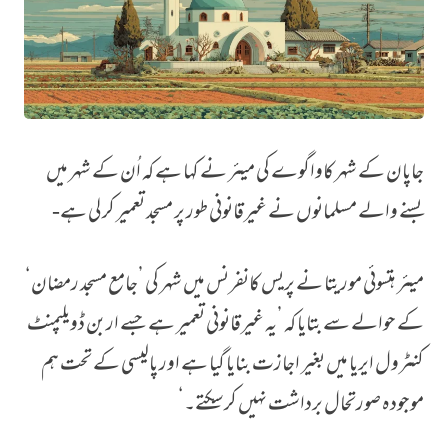
جاپان کے شہر کاواگوے کی میئر نے کہا ہے کہ اُن کے شہر میں‌
جاپان میں‌ بھی ’غیرقانونی اور بلااجازت‘ مسجد، میئر نے ’ناقابل برداشت‘ قرار د
بسنے والے مسلمانوں نے غیرقانونی طور پر مسجد تعمیر کر لی ہے-
میئر ہتسوئی موریتا نے پریس کانفرنس میں شہر کی ’جامع مسجد رمضان‘
کے حوالے سے بتایا کہ ’یہ غیرقانونی تعمیر ہے جسے اربن ڈویلپمنٹ
کنٹرول ایریا میں بغیر اجازت بنایا گیا ہے اور پالیسی کے تحت ہم
موجودہ صورتحال برداشت نہیں کر سکتے۔‘