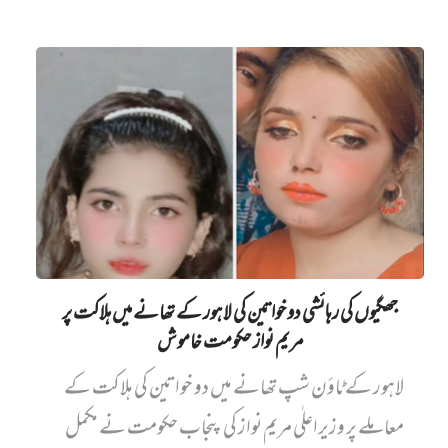
جھگیوں کی رہائشی دو خواتین کی لاہور کے تھانے میں‌ ہلاکت پر
مریم نواز حکومت خاموش
لاہور کے ٹاؤن شپ تھانے میں دو خواتین کی ہلاکت کے
معاملے پر وزیراعلٰی مریم نواز کی پنجاب حکومت نے مکمل