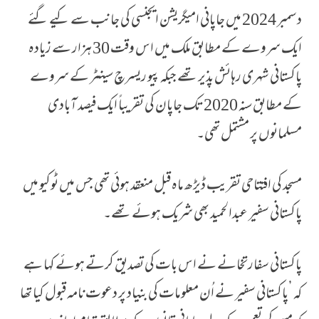
دسمبر 2024 میں جاپانی امیگریشن ایجنسی کی جانب سے کیے گئے
ایک سروے کے مطابق ملک میں اس وقت 30 ہزار سے زیادہ
پاکستانی شہری رہائش پذیر تھے جبکہ پیو ریسرچ سینٹر کے سروے
کے مطابق سنہ 2020 تک جاپان کی تقریباً ایک فیصد آبادی
مسلمانوں پر مشتمل تھی۔
مسجد کی افتتاحی تقریب ڈیڑھ ماہ قبل منعقد ہوئی تھی جس میں ٹوکیو میں
پاکستانی سفیر عبدالحمید بھی شریک ہوئے تھے۔
پاکستانی سفارتخانے نے اس بات کی تصدیق کرتے ہوئے کہا ہے
کہ ’پاکستانی سفیر نے اُن معلومات کی بنیاد پر دعوت نامہ قبول کیا تھا