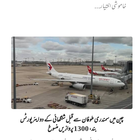
خاموشی اختیار...
چین میں‌ سمندری طوفان سے قبل شنگھائی کے دو ایئرپورٹس
بند، 1300 پروازیں‌ منسوخ