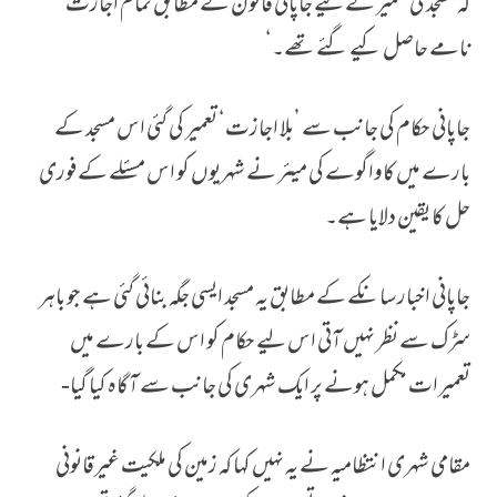
کہ مسجد کی تعمیر کے لیے جاپانی قانون کے مطابق تمام اجازت
نامے حاصل کیے گئے تھے۔‘
جاپانی حکام کی جانب سے ’بلا اجازت‘ تعمیر کی گئی اس مسجد کے
بارے میں کاواگوے کی میئر نے شہریوں کو اس مسئلے کے فوری
حل کا یقین دلایا ہے۔
جاپانی اخبار سانکے کے مطابق یہ مسجد ایسی جگہ بنائی گئی ہے جو باہر
سڑک سے نظر نہیں آتی اس لیے حکام کو اس کے بارے میں‌
تعمیرات مکمل ہونے پر ایک شہری کی جانب سے آگاہ کیا گیا-
مقامی شہری انتظامیہ نے یہ نہیں‌ کہا کہ زمین کی ملکیت غیرقانونی