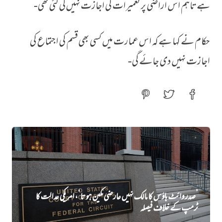
ہے تاہم اس اراضی پر تعمیرات کی اجازت نہیں‌ لی گئی تھی-
حکام نے کہا ہے کہ اس عمارت میں کسی بھی قسم کی اجتماع کی
اجازت نہیں‌ دی جائے گی-
’صدر وائٹ ہاؤس کا مالک نہیں‌ عارضی مکین ہوتا‘، امریکی عدالت کا
ٹرمپ کے خلاف فیصلہ