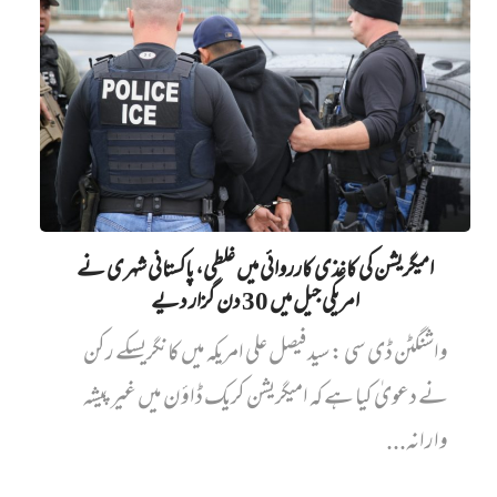
امیگریشن کی کاغذی کارروائی میں‌ غلطی، پاکستانی شہری نے
امریکی جیل میں‌ 30 دن گزار دیے
واشنگٹن ڈی سی : سید فیصل علی امریکہ میں کانگریسکے رکن
نے دعویٰ کیا ہے کہ امیگریشن کریک ڈاؤن میں غیر پیشہ
وارانہ...