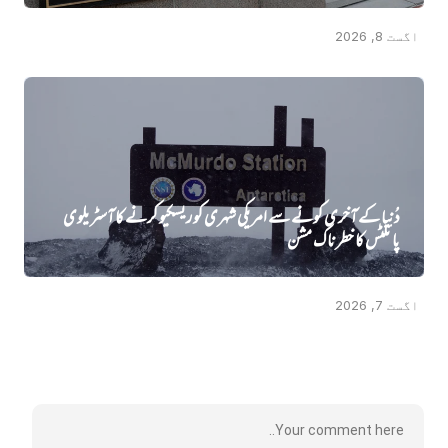
اگست 8, 2026
دُنیا کے آخری کونے سے امریکی شہری کو ریسکیو کرنے کا آسٹریلوی
پائلٹس کا خطرناک مشن
اگست 7, 2026