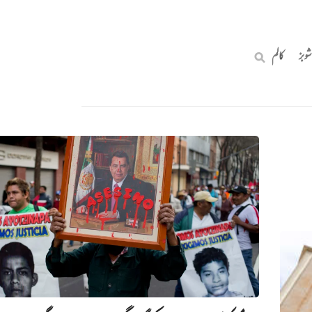
شوبز
کالم