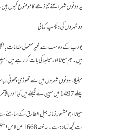
یہ دونوں شہر اتنے تنازعے کا موضوع کیوں ہیں، 
دو شہروں کی دلچسپ کہانی
یورپ کے دو سب سے غیرمعمولی مقامات بالکل ی
ہیں۔ ہم سیوٹا اور میلیلا کی بات کر رہے ہیں، سپی
پہلے 1497 میں سپین نے قبضے میں کیا اور بالآخر اسے ہسپانوی تاج میں شامل کر لیا گیا۔
سے کچھ زیادہ ہے۔ ی