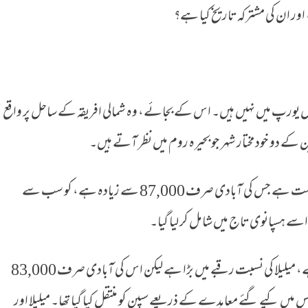
اور ان کی مشترکہ تاریخ کیا ہے؟
ورپ میں نہیں ہیں۔ اس کے بجائے، وہ شمالی افریقہ کے ساحل پر واقع
ن کے دو خود مختار شہر جو بحیرہ روم میں‌ نظر آتے ہیں۔
میلیلا، دونوں شہروں میں سے تھوڑی چھوٹی ریاست ہے جس کی آبادی صرف 87,000 سے زیادہ ہے، کو سب سے
سیوٹا، جو مشہورِ زمانہ جبل الطارق کے سامنے ہے، میلیلا کی نسبت رقبے میں بڑا ہے لیکن اس کی آبادی صرف 83,000
ہ خطہ 1668 میں لاس اینجلس میں‌ کیے گئے معاہدے کے ذریعے سپین کو منتقل کیا گیا تھا۔ میلیلا اور