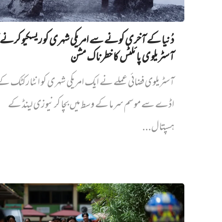
دُنیا کے آخری کونے سے امریکی شہری کو ریسکیو کرنے ک
آسٹریلوی پائلٹس کا خطرناک مشن
آسٹریلوی فضائی عملے نے ایک امریکی شہری کو انٹارکٹک ک
اڈے سے موسم سرما کے وسط میں بچا کر نیوزی لینڈ کے
ہسپتال...