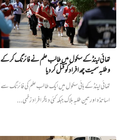
تھائی لینڈ کے سکول میں طالب علم نے فائرنگ کر کے 
و طلبہ سمیت چھ افراد کو قتل کر دیا
تھائی لینڈ کے ہائی سکول میں ایک طالب علم کی فائرنگ سے 
اساتذہ اور تین طلبہ ہلاک جبکہ کئی دیگر افراد زخمی...