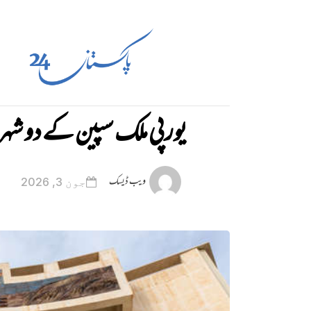
یورپی ملک سپین کے دو شہر ب
ویب ڈیسک
جون 3, 2026