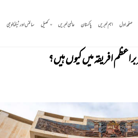
صفحہ اول
اہم خبریں
پاکستان
عالمی خبریں
کھیل
سائنس اور ٹیکنالوجی
راعظم افریقہ میں‌ کیوں‌ ہیں؟