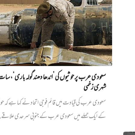
سعودی عرب پر حوثیوں کی ’اندھا دھند گولہ باری‘، سات
شہری زخمی
سعودی عرب کی قیادت میں قائم فوجی اتحاد نے کہا ہے کہ حو
کے ایک حملے میں سعودی عرب کے جنوبی سرحدی علاقے..