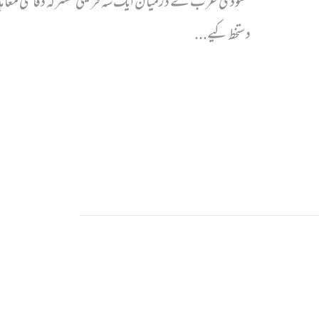
سعودی عرب کے درمیان ایک سہ فریقی مشترکہ دفاعی معا
دستخط کیے...