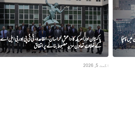
کو سپین میں پہنچا
پاکستان اور امریکہ کا داعش خراسان، القاعدہ، ٹی ٹی پی اور بی ایل اے
کے خلاف تعاون مزید مضبوط بنانے پر اتفاق
اگست 5, 2026