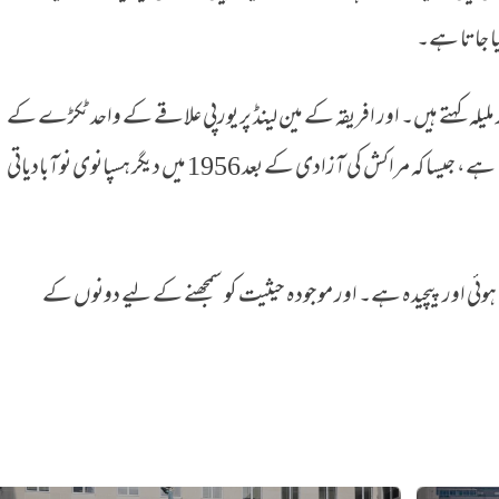
یا جاتا ہے۔
لیلہ کہتے ہیں۔ اور افریقہ کے مین لینڈ پر یورپی علاقے کے واحد ٹکڑے کے
طور پر، مراکش مسلسل ان کی واپسی کا مطالبہ کرتا ہے، جیسا کہ مراکش کی آزادی کے بعد 1956 میں دیگر ہسپانوی نوآبادیاتی
 ہوئی اور پیچیدہ ہے۔ اور موجودہ حیثیت کو سمجھنے کے لیے دونوں کے