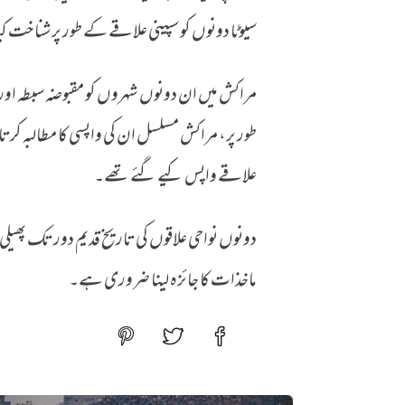
سیوٹا دونوں کو سپینی علاقے کے طور پر شناخت ک
مراکش میں ان دونوں شہروں کو مقبوضہ سبطہ اور م
علاقے واپس کیے گئے تھے۔
دونوں نواحی علاقوں کی تاریخ قدیم دور تک پھیلی
ماخذات کا جائزہ لینا ضروری ہے۔