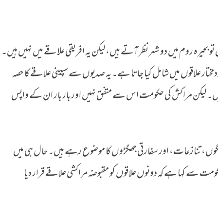
‌ ہیں؟
 تو بحیرہ روم میں دو شہر نظر آتے ہیں، لیکن یہ افریقی علاقے میں نہیں ہیں۔
خودمختار علاقوں میں شامل کیا جاتا ہے۔ یہ صدیوں سے سپینی علاقے کا حصہ
رہیں۔ لیکن مراکش کی حکومت اس سے متفق نہیں اور بار بار ان کے واپس
مقامات 1500 کی دہائی سے جنگوں، تنازعات، اور سفارتی جھگڑوں کا موضوع رہے ہیں۔ حال ہی میں
مت سے کہا ہے کہ دونوں علاقوں کو مقبوضہ مراکشی علاقے قرار دیا