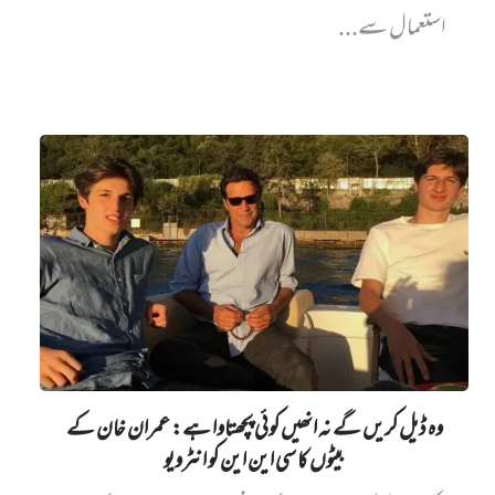
استعمال سے...
وہ ڈیل کریں گے نہ انھیں کوئی پچھتاوا ہے: عمران خان کے
بیٹوں کا سی این این کو انٹرویو