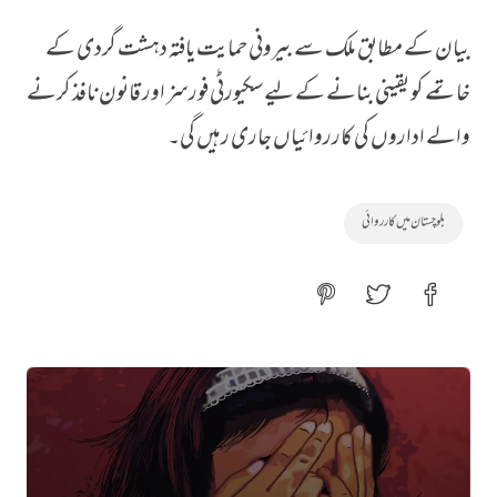
بیان کے مطابق ملک سے بیرونی حمایت یافتہ دہشت گردی کے
خاتمے کو یقینی بنانے کے لیے سکیورٹی فورسز اور قانون نافذ کرنے
والے اداروں کی کارروائیاں جاری رہیں گی۔
بلوچستان میں کارروائی