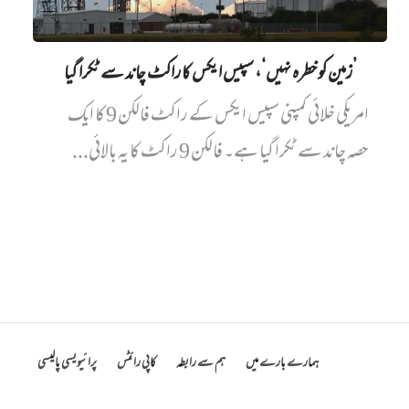
’زمین کو خطرہ نہیں‘، سپیس ایکس کا راکٹ چاند سے ٹکرا گیا
امریکی خلائی کمپنی سپیس ایکس کے راکٹ فالکن 9 کا ایک
حصہ چاند سے ٹکرا گیا ہے۔ فالکن 9 راکٹ کا یہ بالائی...
ہمارے بارے میں
ہم سے رابطہ
کاپی رائٹس
پرائیویسی پالیسی