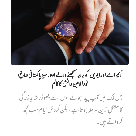
’ایم اے اور ایویں‌‘ کو برابر سمجھنے والے اوورسیز پاکستانی دماغ،
نور الامین دانش کا کالم
جس ملک میں آپ پیدا ہوئے ہوں اسے چھوڑنا شاید زندگی
کا مشکل ترین مرحلہ ہوتا ہے،لیکن گردش ایام سب کچھ
کرواتے ہیں۔...