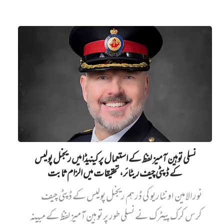
نسلی توہین آمیز لفظ کے استعمال پر کینیڈا میں ریجنل پولیس
کے ڈپٹی چیف ریٹائر، تحقیقات میں الزام ثابت
نورالامین اونٹاریو کی ڈرہم ریجنل پولیس کے ڈپٹی چیف
کرس کرک پیٹرک نے نسلی طور پر توہین آمیز لفظ کے مبینہ