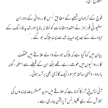
اطلاع تھی۔
فوج کے ترجمان شعبے کے مطابق ’اس کارروائی کے دوران
سکیورٹی فورسز نے متعدد مقامات کو نشانہ بنایا اور شدید فائرنگ کے
تبادلے کے بعد چھ مبینہ شدت پسند ہلاک ہو گئے۔‘
بیان میں کہا گیا ہے کہ ہلاک ہونے والے علاقے میں مختلف
کارروائیوں میں ملوث رہے تھے جبکہ ان کے قبضے سے اسلحہ، گولہ
بارود، دیسی ساختہ بم اور ایک گاڑی بھی برآمد ہوئی۔
آئی ایس پی آر کا کہنا ہے کہ علاقے میں مزید عسکریت پسندوں کی
تلاش کے لیے کلیئرنس آپریشن جاری ہے۔