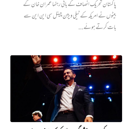
پاکستان تحریکِ انصاف کے بانی رہنما عمران خان کے
بیٹوں نے امریکہ کے ٹیلی ویژن چینل سی این این سے
بات کرتے ہوئے...