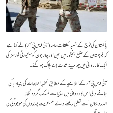
پاکستان کی فوج کے شعبہ تعلقات عامہ (آئی ایس پی آر) نے کہا ہے
بلوچستان میں کارروائی، پاکستانی فوج کا چھ مبینہ شدت پسندوں کی ہلاکت 
کہ بلوچستان کے ضلع پنجگور میں تین اور چار جون کو سکیورٹی فورسز کی
ایک کارروائی میں چھ مبینہ شدت پسند ہلاک ہو گئے۔
آئی ایس پی آر کے اعلامیے کے مطابق ’خفیہ اطلاعات کی بنیاد پر کی
جانے والی اس کارروائی میں انڈیا سے منسلک گروہ ’فتنہ
الہندوستان‘ سے تعلق رکھنے والے عسکریت پسندوں کی موجودگی کی