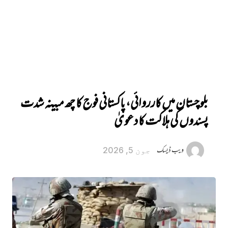
بلوچستان میں کارروائی، پاکستانی فوج کا چھ مبینہ شدت
پسندوں کی ہلاکت کا دعویٰ
ویب ڈیسک
جون 5, 2026