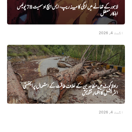
لاہور کے تھانے میں لڑکی کا مبینہ ریپ، ایس ایچ او سمیت 78 پولیس
اہلکار معطل
اگست 4, 2026
راولاکوٹ میں مظاہرین کے خلاف طاقت کے استعمال پر ایمنسٹی
انٹرنیشنل کا اظہارِ تشویش
اگست 4, 2026