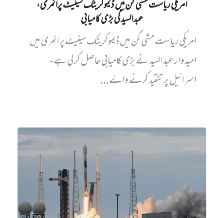
امریکی ریاست مشی گن میں ڈیموکریٹک سینیٹ پرائمری،
عبدالسید کی بڑی کامیابی
امریکی ریاست مشی گن میں ڈیموکریٹک سینیٹ پرائمری میں‌
امیدوار عبدالسید نے بڑی کامیابی حاصل کر لی ہے-
اسرائیل پر تنقید کرنے والے...