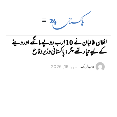
افغان طالبان نے 10 ارب روپے مانگے اور دینے
کے لیے تیار تھے مگر: پاکستانی وزیر دفاع
ویب ڈیسک
جون 16, 2026