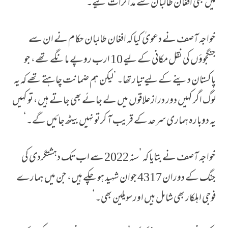
میں بھی افغان طالبان سے مذاکرات کیے۔
خواجہ آصف نے دعویٰ کیا کہ افغان طالبان حکام نے ان سے
جنگجوؤں کی نقل مکانی کے لیے 10 ارب روپے مانگے تھے، جو
پاکستان دینے کے لیے تیار تھا۔ ’لیکن ہم ضمانت چاہتے تھے کہ یہ
لوگ اگر کہیں دور دراز علاقوں میں لے جائے بھی جاتے ہیں، تو کہیں
یہ دوبارہ ہماری سرحد کے قریب آ کر تو نہیں بیٹھ جائیں گے۔‘
خواجہ آصف نے بتایا کہ ’سنہ 2022 سے اب تک دہشتگردی کی
جنگ کے دوران 4317 جوان شہید ہو چکے ہیں، جن میں ہمارے
فوجی اہلکار بھی شامل ہیں اور سویلین بھی۔‘