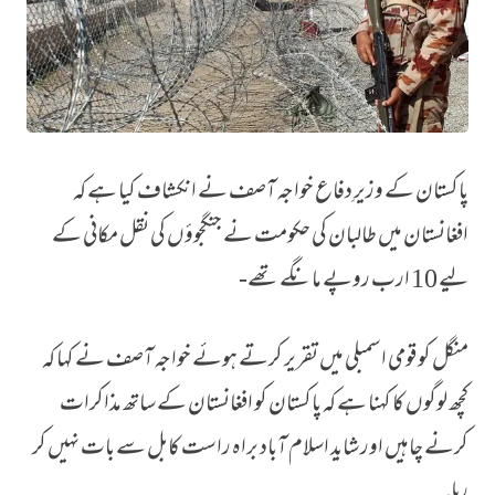
پاکستان کے وزیرِ دفاع خواجہ آصف نے انکشاف کیا ہے کہ
افغان طالبان نے 10 ارب روپے مانگے اور دینے کے لیے تیار تھے مگر: پاکستانی وزیر دفاع
افغانستان میں طالبان کی حکومت نے جنگجوؤں کی نقل مکانی کے
لیے 10 ارب روپے مانگے تھے-
منگل کو قومی اسمبلی میں تقریر کرتے ہوئے خواجہ آصف نے کہا کہ
کچھ لوگوں کا کہنا ہے کہ پاکستان کو افغانستان کے ساتھ مذاکرات
کرنے چاہیں اور شاید اسلام آباد براہ راست کابل سے بات نہیں کر
رہا۔