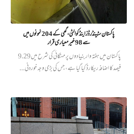
پاکستان سٹینڈرڈز اینڈ کوالٹی، گھی کے 204 نمونوں میں‌
سے 98 غیرمعیاری قرار
پاکستان میں ہفتہ وار بنیادوں پر مہنگائی کی شرح میں 9.29
فیصد کا اضافہ ریکارڈ کیا گیا ہے، جس کی بڑی وجہ خوردنی...