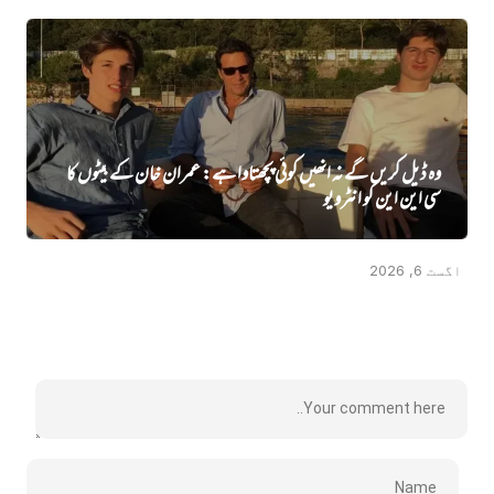
وہ ڈیل کریں گے نہ انھیں کوئی پچھتاوا ہے: عمران خان کے بیٹوں کا
سی این این کو انٹرویو
اگست 6, 2026