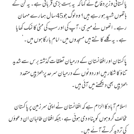
پاکستانی وزیرِ دفاع نے کہا کہ ’یہ بہت بڑی قربانی ہے۔ یہ کن کے
ہاتھوں شہید ہو رہے ہیں؟ وہ لوگ جو 45 سال ہمارے مہمان
رہے۔ انھوں نے میری، آپ کی اور سب کی مٹی کا نمک کھایا
ہے۔ یہ گلے کاٹتے ہیں مسجدوں میں، امام بارگاہوں میں۔‘
پاکستان اور افغانستان کے درمیان تعلقات گذشتہ برس سے شدید
تناؤ کا شکار ہیں اور دونوں کے درمیان سرحد پر جھڑپیں متعدد
جھڑپیں بھی دیکھنے میں آئی ہیں۔
اسلام آباد کا الزام ہے کہ افغانستان نے اپنی سرزمین پر پاکستان
مخالف گروہوں کو پناہ دی ہوئی ہے، جبکہ افغان طالبان ان دعوؤں
کی تردید کرتے آئے ہیں۔