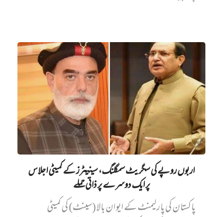
اربوں روپے کی سگریٹ سمگلنگ، سینیٹرز کے کمیٹی اجلاس
پر ایک دوسرے پر ذاتی حملے
پاکستان کی پارلیمنٹ کے ایوان بالا (سینٹ) کی کمیٹی