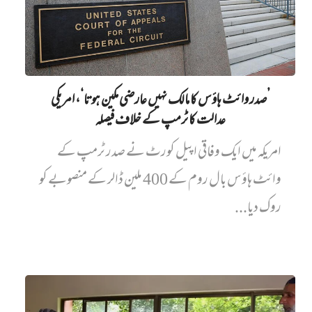
’صدر وائٹ ہاؤس کا مالک نہیں‌ عارضی مکین ہوتا‘، امریکی
عدالت کا ٹرمپ کے خلاف فیصلہ
امریکہ میں ایک وفاقی اپیل کورٹ نے صدر ٹرمپ کے
وائٹ ہاؤس بال روم کے 400 ملین ڈالر کے منصوبے کو
روک دیا...