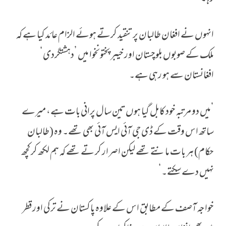
انہوں نے افغان طالبان پر تنقید کرتے ہوئے الزام عائد کیا ہے کہ
ملک کے صوبوں بلوچستان اور خیبر پختونخوا میں ’دہشتگردی‘
افغانستان سے ہو رہی ہے۔
’میں دو مرتبہ خود کابل گیا ہوں تین سال پرانی بات ہے، میرے
ساتھ اس وقت کے ڈی جی آئی ایس آئی بھی تھے۔ وہ (طالبان
حکام) ہر بات مانتے تھے لیکن اصرار کر تے تھے کہ ہم لکھ کر کچھ
نہیں دے سکتے۔‘
خواجہ آصف کے مطابق اس کے علاوہ پاکستان نے ترکی اور قطر