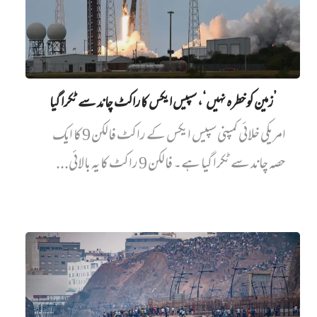
’زمین کو خطرہ نہیں‘، سپیس ایکس کا راکٹ چاند سے ٹکرا گیا
امریکی خلائی کمپنی سپیس ایکس کے راکٹ فالکن 9 کا ایک
حصہ چاند سے ٹکرا گیا ہے۔ فالکن 9 راکٹ کا یہ بالائی...