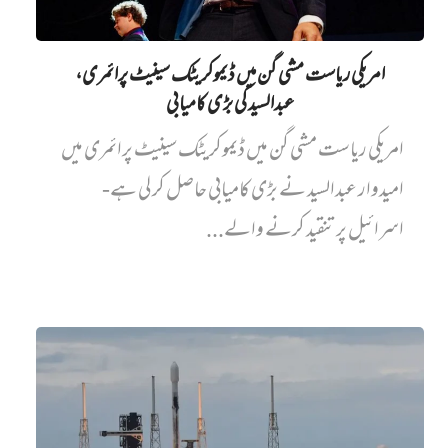
امریکی ریاست مشی گن میں ڈیموکریٹک سینیٹ پرائمری،
عبدالسید کی بڑی کامیابی
امریکی ریاست مشی گن میں ڈیموکریٹک سینیٹ پرائمری میں‌
امیدوار عبدالسید نے بڑی کامیابی حاصل کر لی ہے-
اسرائیل پر تنقید کرنے والے...