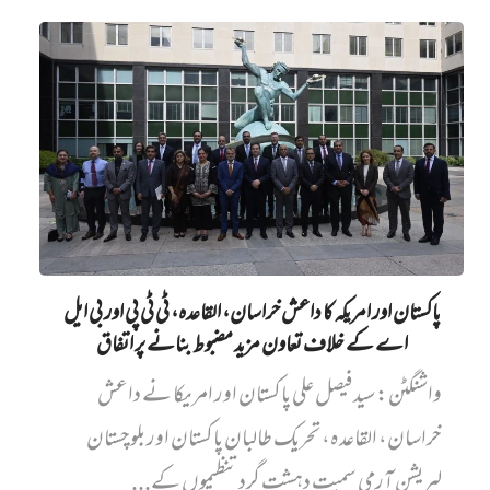
پاکستان اور امریکہ کا داعش خراسان، القاعدہ، ٹی ٹی پی اور بی ایل
اے کے خلاف تعاون مزید مضبوط بنانے پر اتفاق
واشنگٹن: سید فیصل علی پاکستان اور امریکا نے داعش
خراسان، القاعدہ، تحریک طالبان پاکستان اور بلوچستان
لبریشن آرمی سمیت دہشت گرد تنظیموں کے...