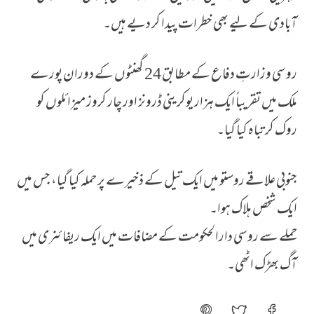
آبادی کے لیے بھی خطرات پیدا کر دیے ہیں۔
روسی وزارتِ دفاع کے مطابق 24 گھنٹوں کے دوران پورے
ملک میں تقریباً ایک ہزار یوکرینی ڈرونز اور چار کروز میزائلوں کو
روک کر تباہ کیا گیا۔
جنوبی علاقے روستو میں ایک تیل کے ذخیرے پر حملہ کیا گیا، جس میں
ایک شخص ہلاک ہوا۔
حملے سے روسی دارالحکومت کے مضافات میں ایک ریفائنری میں
آگ بھڑک اٹھی۔