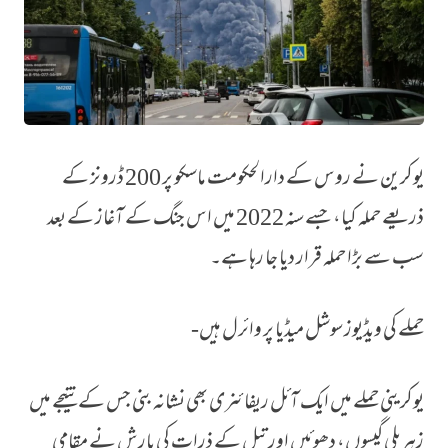
یوکرین نے روس کے دارالحکومت ماسکو پر 200 ڈرونز کے
روسی دارالحکومت ماسکو پر 200 یوکرینی ڈرونز کے حملے کے بعد ’سیاہ بارش‘
ذریعے حملہ کیا، جسے سنہ 2022 میں اس جنگ کے آغاز کے بعد
سب سے بڑا حملہ قرار دیا جا رہا ہے۔
حملے کی ویڈیوز سوشل میڈیا پر وائرل ہیں-
یوکرینی حملے میں ایک آئل ریفائنری بھی نشانہ بنی جس کے نتیجے میں
زہریلی گیسوں، دھوئیں اور تیل کے ذرات کی بارش نے مقامی