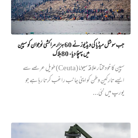
جب سوشل میڈیا کی ویڈیوز نے 60 ہزار مراکشی نوجوان کو سپین
میں پہنچا دیا، 80 ہلاک
سپین کا خودمختار علاقہ سیوٹا (Ceuta) طویل عرصے سے
ایسے تارکینِ وطن کو اپنی جانب راغب کرتا رہا ہے جو
یورپ میں نئی...