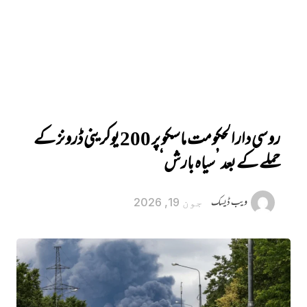
روسی دارالحکومت ماسکو پر 200 یوکرینی ڈرونز کے
حملے کے بعد ’سیاہ بارش‘
ویب ڈیسک
جون 19, 2026