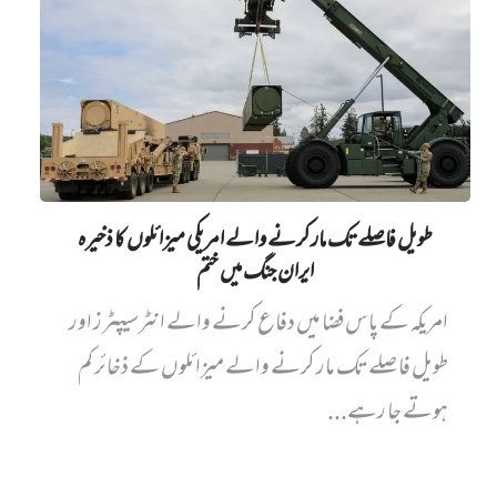
طویل فاصلے تک مار کرنے والے امریکی میزائلوں کا ذخیرہ
ایران جنگ میں‌ ختم
امریکہ کے پاس فضا میں دفاع کرنے والے انٹرسیپٹرز اور
طویل فاصلے تک مار کرنے والے میزائلوں کے ذخائر کم
ہوتے جا رہے...