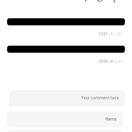
کینیڈا میں‌ جعلی روحانی عامل نے خاتون سے 8 لاکھ ڈالر ہتھیا لیے، ملزم
انڈیا فرار
سوٹ کیس میں‌ لاش، یونان میں‌ سکاٹش خاتون کے قتل کے الزام میں‌
اگست 4, 2026
افغان شہری گرفتار
اگست 4, 2026