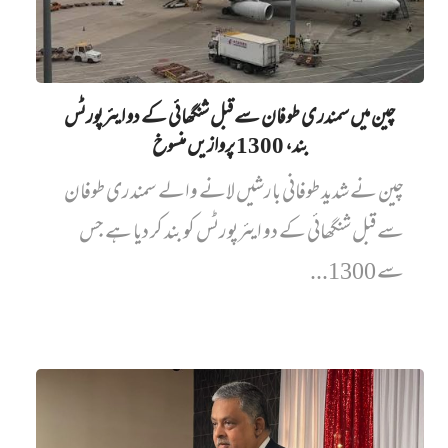
چین میں‌ سمندری طوفان سے قبل شنگھائی کے دو ایئرپورٹس
بند، 1300 پروازیں‌ منسوخ
چین نے شدید طوفانی بارشیں لانے والے سمندری طوفان
سے قبل شنگھائی کے دو ایئرپورٹس کو بند کر دیا ہے جس
سے 1300...