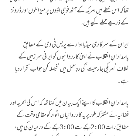
تھا کہ اس خطے میں امریکہ کے آٹھ فوجی اڈوں پر میزائلوں اور ڈرونز
کے ذریعے حملے کیے ہیں۔
ایران کے سرکاری میڈیا ادارے پریس ٹی وی کے مطابق
پاسدارانِ انقلاب نے اپنی کارروائیوں کو ایرانی سرزمین کے
خلاف ’امریکی جارحیت‘ کی ردِعمل میں ’فیصلہ کن جواب‘ قرار دیا
ہے۔
پاسدارانِ انقلاب کا اپنے ایک بیان میں کہنا تھا کہ اس کی بحریہ اور
فضائیہ نے مشترکہ طور پر یہ کارروائیاں اتوار کو مقامی وقت کے
مطابق رات 2:00 بجے سے 3:00 بجے کے درمیان کی ہیں،