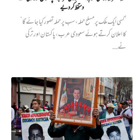
دستخط کر دیے
’کسی ایک ملک پر مسلح حملہ، سب پر حملہ تصور کیا جائے گا‘
کا اعلان کرتے ہوئے سعودی عرب، پاکستان اور ترکی
نے...