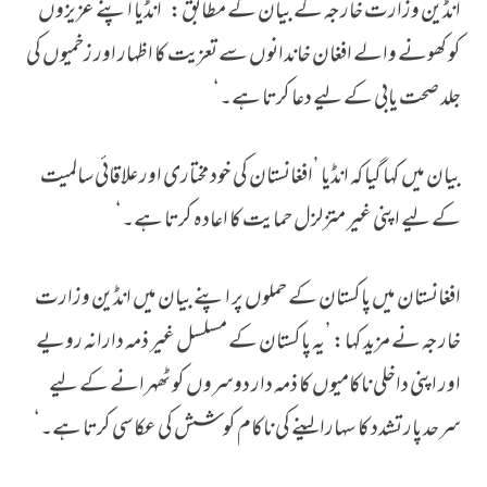
انڈین وزارت خارجہ کے بیان کے مطابق: ’انڈیا اپنے عزیزوں
کو کھونے والے افغان خاندانوں سے تعزیت کا اظہار اور زخمیوں کی
جلد صحت یابی کے لیے دعا کرتا ہے۔‘
بیان میں کہا گیا کہ انڈیا ’افغانستان کی خود مختاری اور علاقائی سالمیت
کے لیے اپنی غیر متزلزل حمایت کا اعادہ کرتا ہے۔‘
افغانستان میں پاکستان کے حملوں پر اپنے بیان میں انڈین وزارت
خارجہ نے مزید کہا: ’یہ پاکستان کے مسلسل غیر ذمہ دارانہ رویے
اور اپنی داخلی ناکامیوں کا ذمہ دار دوسروں کو ٹھہرانے کے لیے
سرحد پار تشدد کا سہارا لینے کی ناکام کوشش کی عکاسی کرتا ہے۔‘