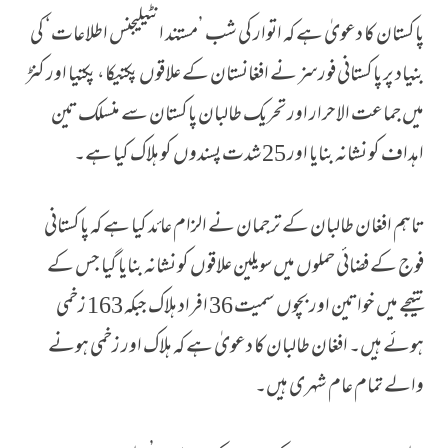
پاکستان کا دعویٰ ہے کہ اتوار کی شب ’مستند انٹیلیجنس اطلاعات‘ کی
بنیاد پر پاکستانی فورسز نے افغانستان کے علاقوں پکتیکا، پکتیا اور کنڑ
میں جماعت الاحرار اور تحریک طالبان پاکستان سے منسلک تین
اہداف کو نشانہ بنایا اور 25 شدت پسندوں کو ہلاک کیا ہے۔
تاہم افغان طالبان کے ترجمان نے الزام عائد کیا ہے کہ پاکستانی
فوج کے فضائی حملوں میں سویلین علاقوں کو نشانہ بنایا گیا جس کے
نتیجے میں خواتین اور بچوں سمیت 36 افراد ہلاک جبکہ 163 زخمی
ہوئے ہیں۔ افغان طالبان کا دعویٰ ہے کہ ہلاک اور زخمی ہونے
والے تمام عام شہری ہیں۔