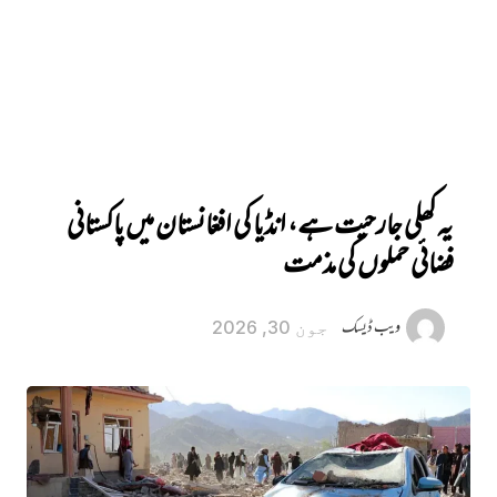
یہ کھلی جارحیت ہے، انڈیا کی افغانستان میں پاکستانی
فضائی حملوں کی مذمت
ویب ڈیسک
جون 30, 2026