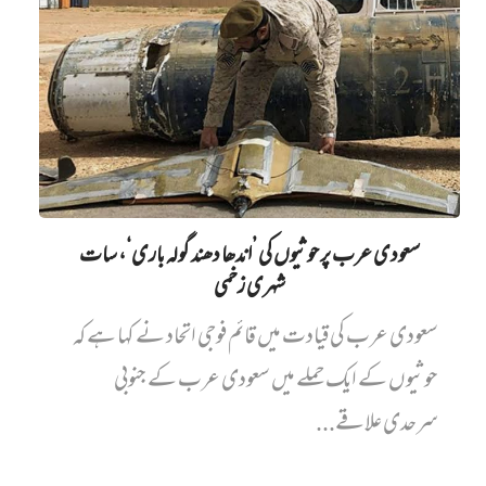
سعودی عرب پر حوثیوں کی ’اندھا دھند گولہ باری‘، سات
شہری زخمی
سعودی عرب کی قیادت میں قائم فوجی اتحاد نے کہا ہے کہ
حوثیوں کے ایک حملے میں سعودی عرب کے جنوبی
سرحدی علاقے...