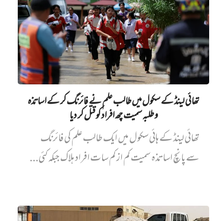
تھائی لینڈ کے سکول میں طالب علم نے فائرنگ کر کے اساتذہ
و طلبہ سمیت چھ افراد کو قتل کر دیا
تھائی لینڈ کے ہائی سکول میں ایک طالب علم کی فائرنگ
سے پانچ اساتذہ سمیت کم از کم سات افراد ہلاک جبکہ کئی...