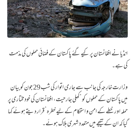
انڈیا نے افغانستان پر کیے گئے پاکستان کے فضائی حملوں کی مذمت
یہ کھلی جارحیت ہے، انڈیا کی افغانستان میں پاکستانی فضائی حملوں کی مذمت
کی ہے۔
وزارت خارجہ کی جانب سے جاری اتوار کی شب 29 جون کو بیان
میں پاکستان کے حملوں کو ’کھلی جارحیت، افغانستان کی خود مختاری پر
حملہ اور خطے کے امن و استحکام کے لیے خطرہ‘ قرار دیتے ہوئے کہا
گیا کہ ان کے نتیجے میں متعدد شہری ہلاک ہوئے۔