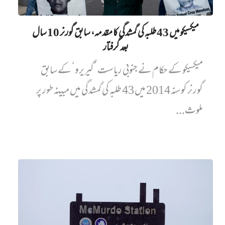
میکسیکو میں 43 طلبہ کی گمشدگی کا مقدمہ، سابق گورنر 10 سال
بعد گرفتار
میکسیکو کے حکام نے جنوبی ریاست ’گیریرو‘ کے سابق
گورنر کو سنہ 2014 میں 43 طلبہ کی گمشدگی میں مبینہ طور پر
ملوث...