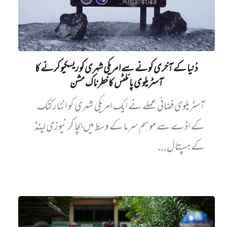
دُنیا کے آخری کونے سے امریکی شہری کو ریسکیو کرنے کا
آسٹریلوی پائلٹس کا خطرناک مشن
آسٹریلوی فضائی عملے نے ایک امریکی شہری کو انٹارکٹک
کے اڈے سے موسم سرما کے وسط میں بچا کر نیوزی لینڈ
کے ہسپتال...