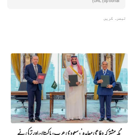
’مکہ مشترکہ دفاعی معاہدہ‘، سعودی عرب، پاکستان اور ترکی نے