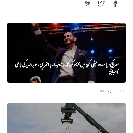
امریکی ریاست مشی گن میں ڈیموکریٹک سینیٹ پرائمری، عبدالسید کی بڑی
کامیابی
اگست 5, 2026