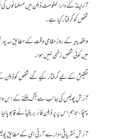
آئرلینڈ کے دارالحکومت ڈبلن میں مسلمانوں کی عباد
شخص کو گرفتار کیا ہے۔
میں کوئی شخص زخمی نہیں ہوا۔
تفتیش کے لیے گرفتار کیے گئے شخص کو ڈبلن کے 
آئرش پولیس کی جانب سے آگ لگنے کے اس واقع
پہنچا، تاہم اس پر پر ڈبلن فائر بریگیڈ نے قابو پا ل
آئرش نشریاتی ادارے آر ٹی ای کے مطابق پولیس 