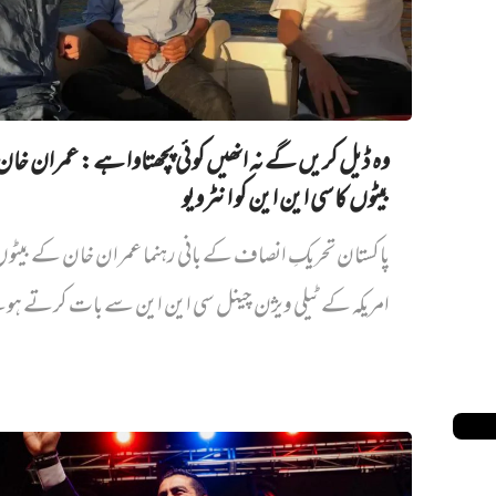
وہ ڈیل کریں گے نہ انھیں کوئی پچھتاوا ہے: عمران خا
بیٹوں کا سی این این کو انٹرویو
پاکستان تحریکِ انصاف کے بانی رہنما عمران خان کے بیٹ
امریکہ کے ٹیلی ویژن چینل سی این این سے بات کرتے ہو
ملزم