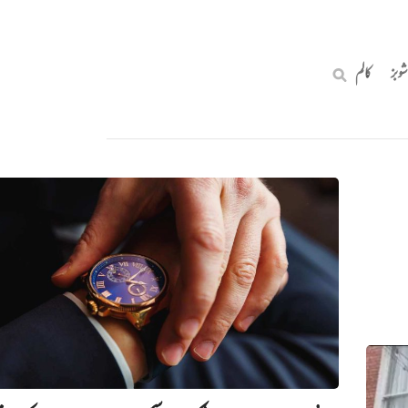
شوبز
کالم