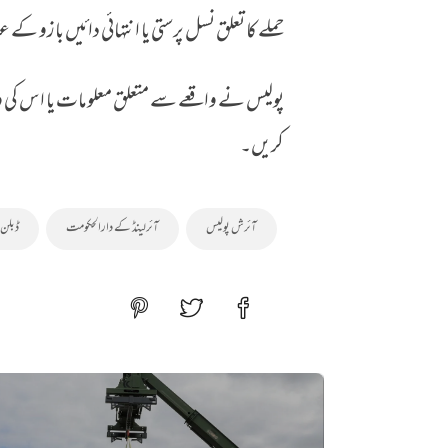
حملے کا تعلق نسل پرستی یا انتہائی دائیں بازو 
پولیس نے واقعے سے متعلق معلومات یا اس کی ویڈی
کریں۔
آئرش پولیس
آئرلینڈ کے دارالحکومت
ڈبلن 