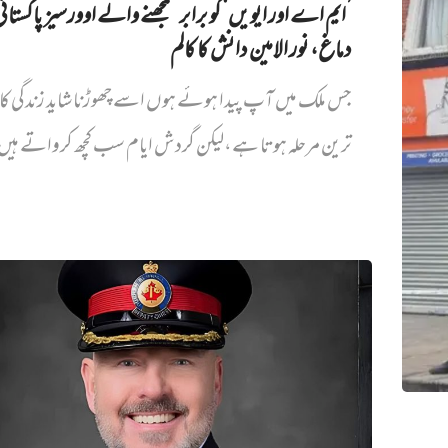
’ایم اے اور ایویں‌‘ کو برابر سمجھنے والے اوورسیز پاکستان
دماغ، نور الامین دانش کا کالم
جس ملک میں آپ پیدا ہوئے ہوں اسے چھوڑنا شاید زندگی کا
ترین مرحلہ ہوتا ہے،لیکن گردش ایام سب کچھ کرواتے ہیں