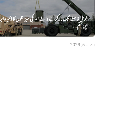
طویل فاصلے تک مار کرنے والے امریکی میزائلوں کا ذخیرہ ا
میں‌ ختم
اگست 5, 2026