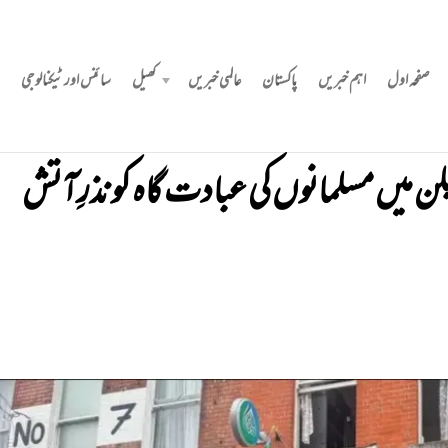
صفحہ اول
اہم خبریں
پاکستان
عالمی خبریں
کھیل
سائنس اور ٹیکنالوجی
ن میں مسلمانوں کی عبادت گاہ کو نذرِآتش