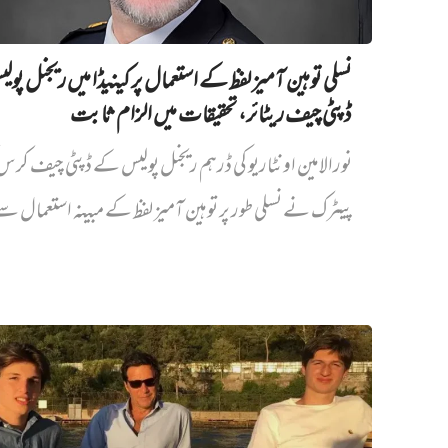
نسلی توہین آمیز لفظ کے استعمال پر کینیڈا میں ریجنل پو
ڈپٹی چیف ریٹائر، تحقیقات میں الزام ثابت
نورالامین اونٹاریو کی ڈرہم ریجنل پولیس کے ڈپٹی چیف کر
پیٹرک نے نسلی طور پر توہین آمیز لفظ کے مبینہ استعمال سے