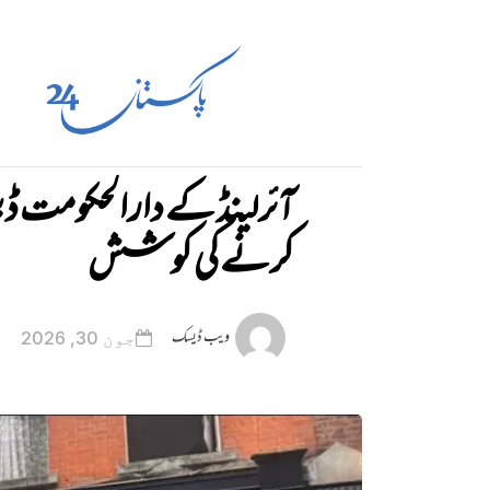
آئرلینڈ کے دارالحکومت ڈبل
کرنے کی کوشش
ویب ڈیسک
جون 30, 2026