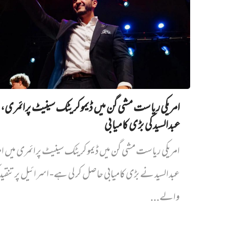
امریکی ریاست مشی گن میں ڈیموکریٹک سینیٹ پرائمری،
عبدالسید کی بڑی کامیابی
امریکی ریاست مشی گن میں ڈیموکریٹک سینیٹ پرائمری میں‌ ام
عبدالسید نے بڑی کامیابی حاصل کر لی ہے- اسرائیل پر تنقی
والے...