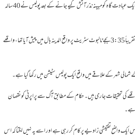
آئرلینڈ کے دارالحکومت ڈبلن میں مسلمانوں کی ایک عبادت گاہ کومبینہ نذر آتش کیے جانے کے بعد پولیس نے 40 سالہ
ت گاہ کو نذرِآتش کرنے کی کوشش
واقعہ پیر کے روز مقامی وقت کے مطابق سہ پہر تقریباً 3:35 بجے ٹالبوٹ سٹریٹ پر واقع المدینہ ہال میں پیش آیا تھا، واقعے
شمالی شہر کے علاقے میں واقع ایک پولیس سٹیشن میں رکھا گیا ہے۔
ے کی تحقیقات جاری ہیں۔ حکام کے مطابق آگ سے پراپرٹی کو نقصان
یا ہے۔
ایک واضح تفتیشی زاویے پر کام کر رہی ہے اور اسے یہ نہیں لگتا کہ اس