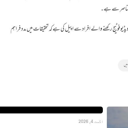
کے عناصر سے ہے۔
و فوٹیج رکھنے والے افراد سے اپیل کی ہے کہ تحقیقات میں مدد فراہم
میں
کینیڈا میں‌ جعلی روحانی عامل نے خاتون سے 8 لاکھ ڈالر ہتھیا لیے، 
انڈیا فرار
اگست 4, 2026