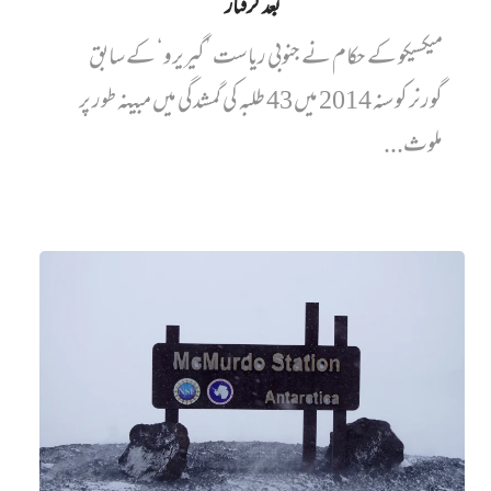
بعد گرفتار
میکسیکو کے حکام نے جنوبی ریاست ’گیریرو‘ کے سابق
گورنر کو سنہ 2014 میں 43 طلبہ کی گمشدگی میں مبینہ طور پر
ملوث...