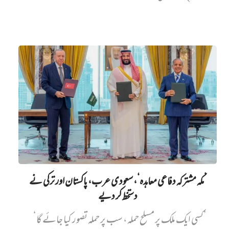
’مکہ مشترکہ دفاعی معاہدہ‘، سعودی عرب، پاکستان اور ترکی نے
دستخط کر دیے
’کسی ایک ملک پر مسلح حملہ، سب پر حملہ تصور کیا جائے گا‘