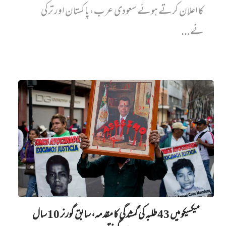
کا اعلان کرتے ہوئے سعودی عرب، پاکستان اور ترکی
نے...
میکسیکو میں 43 طلبہ کی گمشدگی کا مقدمہ، سابق گورنر 10 سال