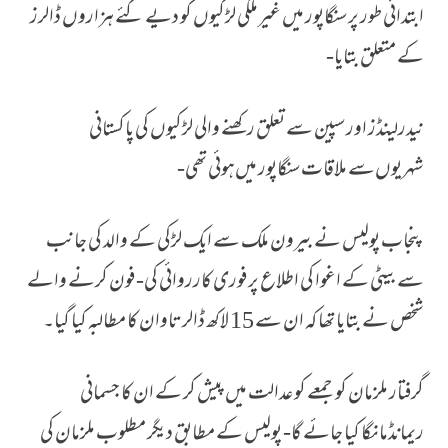
ابتدائی طور پر سنگاپور میں‌ غیرملکی لڑکیوں کو دیے گئے ہزاروں ڈالرز
کے متعلق بتایا-
نیدرلینڈز اور سپین سے تعلق رکھنے والی لڑکیوں کی پاکستانی
شہریوں‌سے ملاقات سنگاپور میں‌ہوئی تھی-
پنجاب پولیس نے بیرون ملک سے ایک لڑکی کے والد کی جانب
سے بیٹی کے اغوا کی اطلاع پر فوری کارروائی کی- فون کرنے والے
شخص نے بتایا تھا کہ ان سے 15 لاکھ ڈالر تاوان کا مطالبہ کیا گیا۔
گرفتار ملزمان کو جمعے کو عدالت میں پیش کر کے ان کا جسمانی
ریمانڈمانگا کیا جائے گا- پولیس کے مطابق دیگر مطلوب ملزمان کی