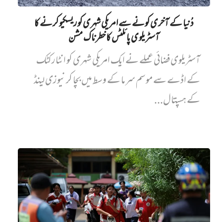
دُنیا کے آخری کونے سے امریکی شہری کو ریسکیو کرنے کا
آسٹریلوی پائلٹس کا خطرناک مشن
آسٹریلوی فضائی عملے نے ایک امریکی شہری کو انٹارکٹک
کے اڈے سے موسم سرما کے وسط میں بچا کر نیوزی لینڈ
کے ہسپتال...