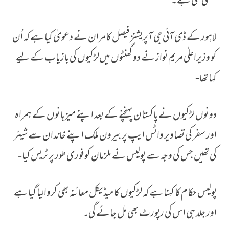
لکھی گئی ہے۔
لاہور کے ڈی آئی جی آپریشنز فیصل کامران نے دعویٰ کیا ہے کہ اُن
کو وزیراعلٰی مریم نواز نے دو گھنٹوں میں‌لڑکیوں کی بازیاب کے لیے
کہا تھا-
دونوں لڑکیوں نے پاکستان پہنچنے کے بعد اپنے میزبانوں کے ہمراہ
اور سفر کی تصاویر واٹس ایپ پر بیرون ملک اپنے خاندان سے شیئر
کی تھیں جس کی وجہ سے پولیس نے ملزمان کو فوری طور پر ٹریس کیا-
پولیس حکام کا کہنا ہے کہ لڑکیوں کا میڈیکل معائنہ بھی کروالیا گیا ہے
اور جلد ہی اس کی رپورٹ بھی مل جائے گی۔