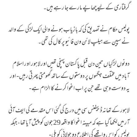
گرفتاری کے لیے چھاپے مارے جا رہے ہیں۔
پولیس حکام نے تصدیق کی کہ بازیاب ہونے والی ایک لڑکی کے والد
نے سپین سے ہیلپ لائن ون فائیو پر کال کی تھی۔
دونوں لڑکیاں تین دن قبل پاکستان پہنچی تھیں‌اور لاہور اور اسلام
آباد میں مختلف جگہوں پر دوستوں کے ساتھ گھومتی پھرتی رہیں- اور
یہ دوست وہی تھے جن پر اب اغوا کرنے کا الزام ہے-
لاہور کے تھانہ ڈییفنس سی میں درج کی گئی اس مقدمے کی ایف آئی
آر میں‌لکھا گیا ہے کہ مبینہ اغوا کا واقعہ 29 جون کو پیش آیا تھا، جبکہ
پولیس کو اس واقعے کی اطلاع دو جولائی کو ملی-