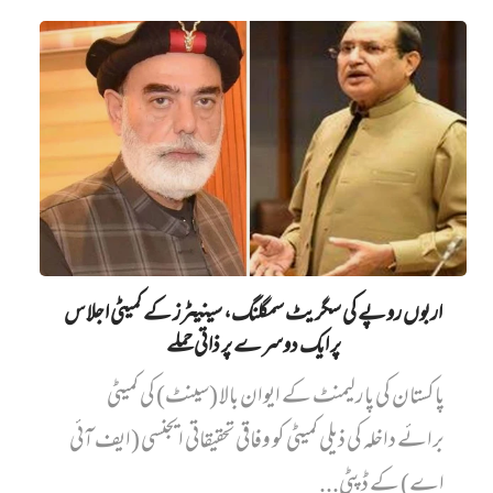
اربوں روپے کی سگریٹ سمگلنگ، سینیٹرز کے کمیٹی اجلاس
پر ایک دوسرے پر ذاتی حملے
پاکستان کی پارلیمنٹ کے ایوان بالا (سینٹ) کی کمیٹی
برائے داخلہ کی ذیلی کمیٹی کو وفاقی تحقیقاتی ایجنسی (ایف آئی
اے) کے ڈپٹی...