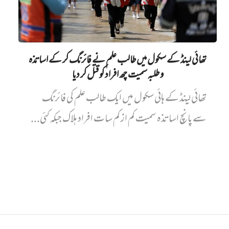
تھائی لینڈ کے سکول میں طالب علم نے فائرنگ کر کے اساتذہ
و طلبہ سمیت چھ افراد کو قتل کر دیا
تھائی لینڈ کے ہائی سکول میں ایک طالب علم کی فائرنگ
سے پانچ اساتذہ سمیت کم از کم سات افراد ہلاک جبکہ کئی...