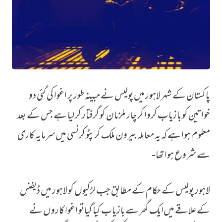
پاکستان کے شہر لاہور میں پولیس نے مبینہ طور پر اغوا کی گئی دو
کرپٹو میں‌سرمایہ کاری، لاہور میں‌ دو غیرملکی خواتین کے اغواکاروں نے کیا بتایا؟
خواتین کو بازیاب کروا کر چار ملزمان کو گرفتار کر لیا ہے جس کے بعد
معلوم ہوا ہے کہ یہ معاملہ بیرون ملک کرپٹو کرنسی میں‌سرمایہ کاری
سے شروع ہوا تھا-
لاہور پولیس کے حکام کے مطابق جب لڑکیوں کو لاہور میں ڈیفنس
کے علاقے میں‌ایک گھر سے بازیاب کیا گیا تو اغوا کاروں نے