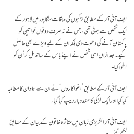
ایف آئی آر کے مطابق لڑکیوں کی ملاقات سنگاپور میں لاہور کے
ایک شخص سے ہوئی تھی، جس نے نہ صرف دونوں خواتین کو
پاکستان آنے کی دعوت دی بلکہ ان کے لیے ویزے بھی حاصل
کیے۔ بعد ازاں‌ اسی شخص نے اپنے باس کے ساتھ مل کر اُن کو
اغوا کیا-
ایف آئی آر کے مطابق ’اغواکاروں‘ نے ان سے تاوان کا مطالبہ
کیا گیا اور ایک لڑکی کا متعدد بار ریپ کیا گیا۔
ایف آئی آر انگریزی زبان میں متاثرہ خاتون کے بیان کے مطابق