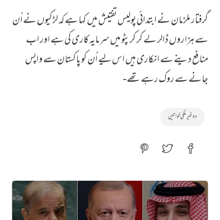
گرفتار ملزمان نے ابتدائی پولیس تفتیش میں‌ کہا ہے کہ لڑکیوں نے اُن
سے ہزاروں ڈالر لے کر کرپٹو میں سرمایہ کاری کی ہے اور اب
منافع دینے سے انکاری ہیں اس لیے اُن کو پاکستان سے واپس
جانے سے روک رہے تھے-
دو غیرملکی خواتین