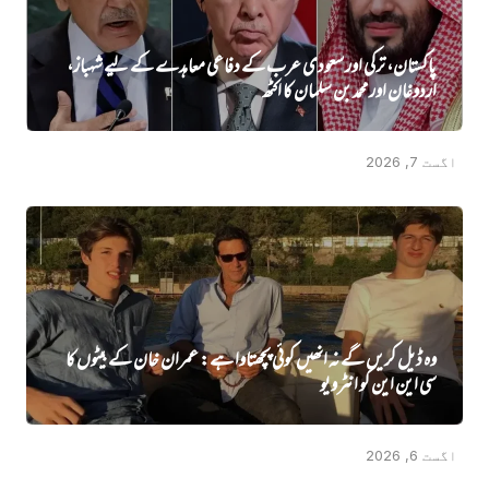
پاکستان، ترکی اور سعودی عرب کے دفاعی معاہدے کے لیے شہباز،
اردوغان اور محمد بن سلمان کا اکٹھ
اگست 7, 2026
وہ ڈیل کریں گے نہ انھیں کوئی پچھتاوا ہے: عمران خان کے بیٹوں کا
سی این این کو انٹرویو
اگست 6, 2026