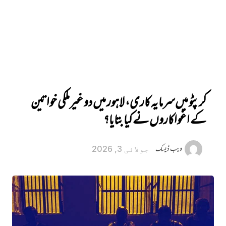
کرپٹو میں‌سرمایہ کاری، لاہور میں‌ دو غیرملکی خواتین
کے اغواکاروں نے کیا بتایا؟
ویب ڈیسک
جولائی 3, 2026