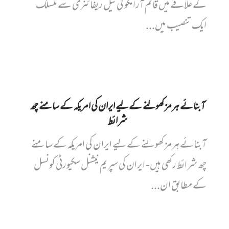
کے علاقے میں قائم آرامکو کی تیل ریفائنری سے منسلک
ایک تنصیب میں...
آبنائے ہرمز کھولنے کے لیے ایران کی امریکہ کے سامنے چھ
شرائط
آبنائے ہرمز کھولنے کے لیے ایران کی امریکہ کے سامنے
چھ شرائط رکھی ہیں- ایران کی سپریم نیشنل سکیورٹی کونسل
کے مطابق ان...