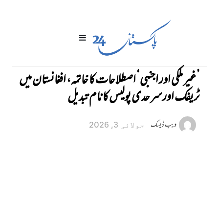
’غیر ملکی اور اجنبی‘ اصطلاحات کا خاتمہ، افغانستان میں
ٹریفک اور سرحدی پولیس کا نام تبدیل
ویب ڈیسک
جولائی 3, 2026