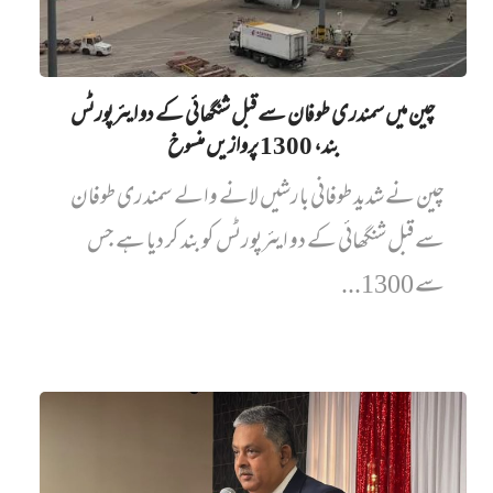
چین میں‌ سمندری طوفان سے قبل شنگھائی کے دو ایئرپورٹس
بند، 1300 پروازیں‌ منسوخ
چین نے شدید طوفانی بارشیں لانے والے سمندری طوفان
سے قبل شنگھائی کے دو ایئرپورٹس کو بند کر دیا ہے جس
سے 1300...