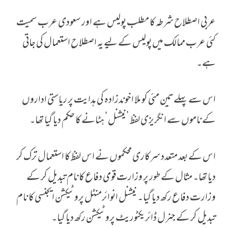
عربی اصطلاح شرطہ کا مطلب پولیس ہے اور سعودی عرب سمیت
کئی عرب ممالک میں پولیس کے لیے یہ اصطلاح استعمال کی جاتی
ہے۔
اس سے پہلے تین مئی کو ملا اخوندزادہ کی ہدایت پر ریاستی اداروں
کے ناموں سے انگریزی لفظ ’نیشنل‘ ہٹانے کا حکم دیا گیا تھا۔
اس کے بعد متعدد سرکاری محکموں نے اس لفظ کا استعمال ترک کر
دیا تھا۔ مثال کے طور پر وزارت قومی دفاع کا نام تبدیل کر کے
وزارت دفاع رکھ دیا گیا۔ نیشنل انوائرمنٹل پروٹیکشن ایجنسی کا نام
تبدیل کر کے جنرل ڈائریکٹوریٹ پروٹیکشن رکھ دیا گیا۔