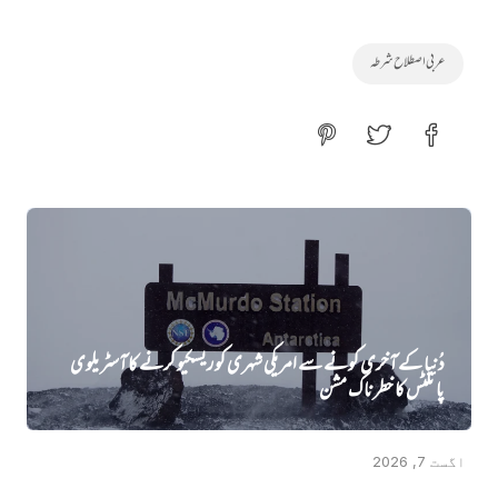
عربی اصطلاح شرطہ
دُنیا کے آخری کونے سے امریکی شہری کو ریسکیو کرنے کا آسٹریلوی
پائلٹس کا خطرناک مشن
اگست 7, 2026