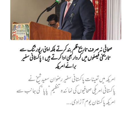
صحافی نہ صرف تاریخ قلم بند کرتے بلکہ اپنی رپورٹنگ سے
تاریخی فیصلوں میں کردار بھی ادا کرتے ہیں: پاکستانی سفیر
برائے امریکہ
امریکہ میں تعینات پاکستانی سفیر رضوان سعید شیخ نے
پاکستانی امریکی صحافیوں کی نمائندہ تنظیم ”پاپا“ کی جانب سے
امریکہ پاکستان یوم آزادی...