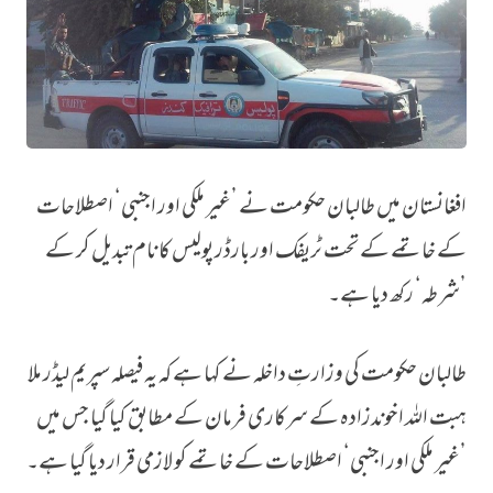
افغانستان میں طالبان حکومت نے ’غیر ملکی اور اجنبی‘ اصطلاحات
’غیر ملکی اور اجنبی‘ اصطلاحات کا خاتمہ، افغانستان میں ٹریفک اور سرحدی
کے خاتمے کے تحت ٹریفک اور بارڈر پولیس کا نام تبدیل کر کے
’شرطہ‘ رکھ دیا ہے۔
طالبان حکومت کی وزارتِ داخلہ نے کہا ہے کہ یہ فیصلہ سپریم لیڈر ملا
ہبت اللہ اخوندزادہ کے سرکاری فرمان کے مطابق کیا گیا جس میں
’غیر ملکی اور اجنبی‘ اصطلاحات کے خاتمے کو لازمی قرار دیا گیا ہے۔