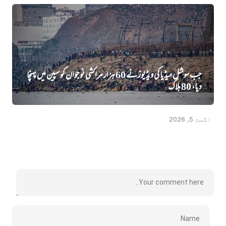
جب سوشل میڈیا کی ویڈیوز نے 60 ہزار مراکشی نوجوان کو سپین میں پہنچا
دیا، 80 ہلاک
اگست 5, 2026