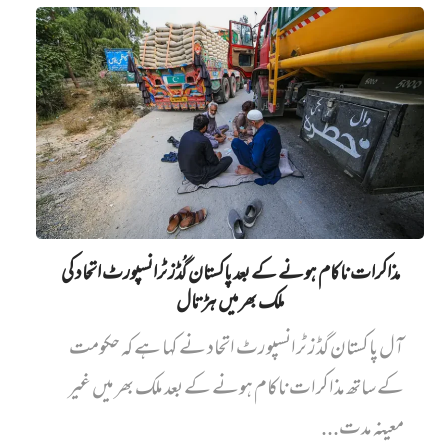
مذاکرات ناکام ہونے کے بعد پاکستان گُڈز ٹرانسپورٹ اتحاد کی
ملک بھر میں ہڑتال
آل پاکستان گڈز ٹرانسپورٹ اتحاد نے کہا ہے کہ حکومت
کے ساتھ مذاکرات ناکام ہونے کے بعد ملک بھر میں غیر
معینہ مدت...