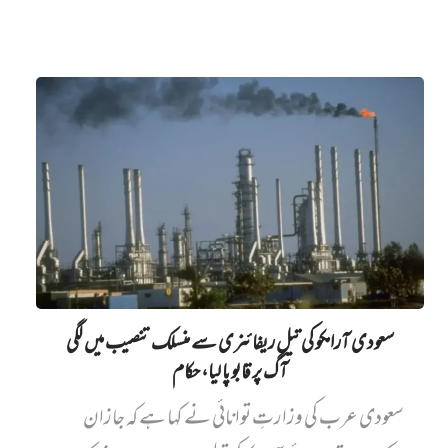
سعودی آرامکو کی تیل ریفائنری سے منسلک تنصیب میں‌ لگی
آگ پر قابو پا لیا، حکام
سعودی عرب کی وزارتِ توانائی نے کہا ہے کہ جازان