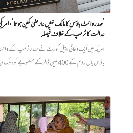
’صدر وائٹ ہاؤس کا مالک نہیں‌ عارضی مکین ہوتا‘، امریک
عدالت کا ٹرمپ کے خلاف فیصلہ
امریکہ میں ایک وفاقی اپیل کورٹ نے صدر ٹرمپ کے وائ
ہاؤس بال روم کے 400 ملین ڈالر کے منصوبے کو روک دیا...