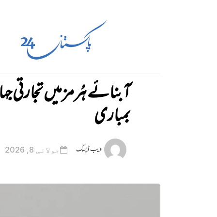
آبنائے ہُرمز میں تجارتی جہا
بمباری
ویب ڈیسک
جولائی 8, 2026