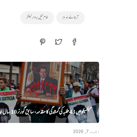
آبنائے ہُرمز
خام تیل بردار ٹینکر
میکسیکو میں 43 طلبہ کی گمشدگی کا مقدمہ، سابق گورنر 10 سال بعد گرفتار
اگست 7, 2026