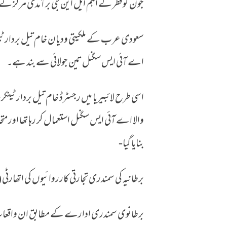
جون کو قطر کے اہم ایل این جی برآمدی مرکز کے 
سعودی عرب کے ملکیتی ودیان خام تیل بردار ٹینکر 
اے آئی ایس سگنل تین جولائی سے بند ہے۔
اسی طرح لائبیریا میں رجسٹرڈ خام تیل بردار ٹ
والا اے آئی ایس سگنل استعمال کر رہا تھا اور م
بنایا گیا-
برطانیہ کی سمندری تجارتی کارروائیوں کی اتھارٹ
برطانوی سمندری ادارے کے مطابق ان واقعات میں