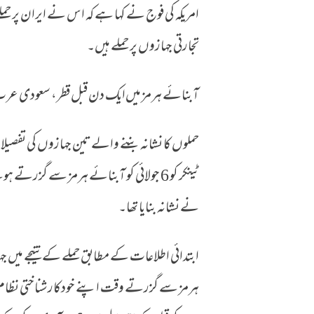
امریکہ کی فوج نے کہا ہے کہ اس نے ایران پر 
آبنائے ہُرمز میں تجارتی جہازوں پر حملوں کے بعد امریکہ
تجارتی جہازوں پر حملے ہیں۔
آبنائے ہرمز میں‌ایک دن قبل قطر، سعودی عرب
حملوں کا نشانہ بننے والے تین جہازوں کی تفصیل
ٹینکر کو 6 جولائی کو آبنائے ہرمز سے 
نے نشانہ بنایا تھا۔
ابتدائی اطلاعات کے مطابق حملے کے نتیجے میں جہ