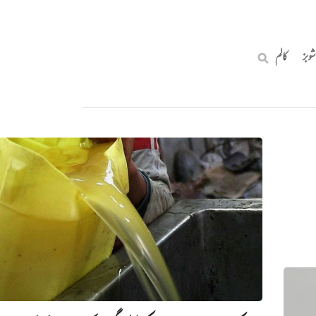
شوبز
کالم