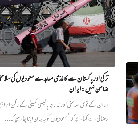
ترکی اور پاکستان سے کاغذی معاہدے سعودیوں کی سلام
ضامن نہیں‌: ایران
ایران کے قومی سلامتی اور خارجہ پالیسی کمیٹی کے رکن ابراہی
رضائی نے کہا ہے کہ ’سعودیوں کو یہ جان لینا چاہیے کہ...