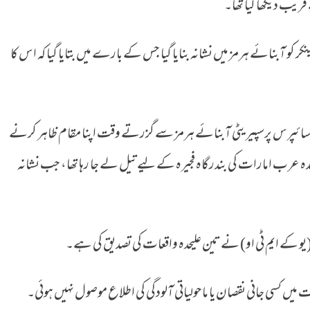
قریب دیکھا گیا تھا۔
کو آبنائے ہرمز میں نشانہ بنایا گیا جس کے بارے میں بتایا گیا کہ اس کا
ینکر سائپرس پرسپیریٹی آبنائے ہرمز سے گزرتے وقت اپنا مقام ظاہر کرنے
تحدہ عرب امارات کی بندرگاہ فجیرہ کے لیے تیل لے جا رہا تھا، جب نشانہ
ی (یو کے ایم ٹی او) نے تین علیحدہ واقعات کی تصدیق کی ہے۔
 کسی جانی نقصان یا ماحولیاتی آلودگی کی اطلاع موصول نہیں ہوئی۔