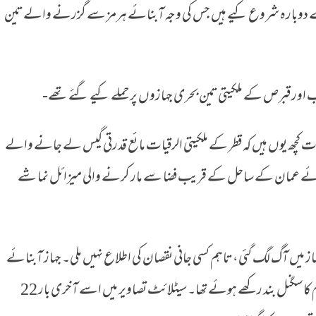
حملے دوبارہ شروع کیے ہیں جس کی وجہ آبنائے ہرمز سے گزرنے والے تین
 کی ایران پر بمباری
 اور قبرص کے ملکیتی تین بحری جہازوں پر حملے کیے گئے تھے-
ات کچھ یوں ہیں کہ قطر کے ملکیتی الرقیات مائع قدرتی گیس لے جانے والے
گزرتے ہوئے عمان کے ساحل کے قریب فضا سے مار کرنے والی میزائل نما شے
از میں آگ لگ گئی، تاہم کسی جانی نقصان کی اطلاع نہیں ملی۔ جہاز آبنائے
ہرمز سے گزرتے وقت اپنے خودکار شناختی نظام کا سگنل بند رکھے ہوئے تھا۔ سیٹلائٹ تصاویر میں اسے آخری بار 22