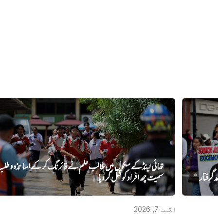
تھائی لینڈ کے سکول میں طالب علم نے فائرنگ کر کے اساتذہ و طلبہ
سمیت چھ افراد کو قتل کر دیا
اگست 7, 2026