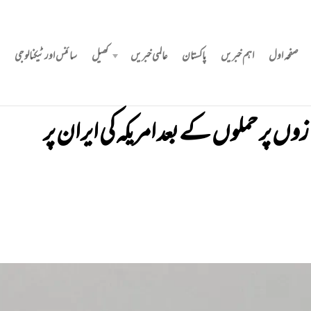
صفحہ اول
اہم خبریں
پاکستان
عالمی خبریں
کھیل
سائنس اور ٹیکنالوجی
زوں پر حملوں کے بعد امریکہ کی ایران پر