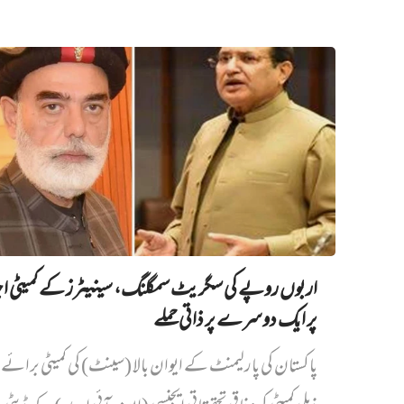
اربوں روپے کی سگریٹ سمگلنگ، سینیٹرز کے کمیٹی ا
پر ایک دوسرے پر ذاتی حملے
پاکستان کی پارلیمنٹ کے ایوان بالا (سینٹ) کی کمیٹی برائے د