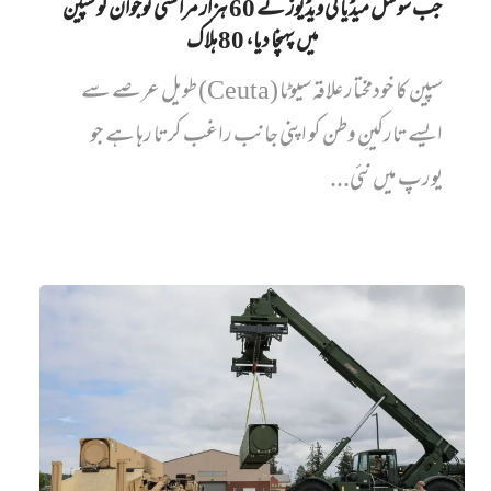
جب سوشل میڈیا کی ویڈیوز نے 60 ہزار مراکشی نوجوان کو سپین
میں پہنچا دیا، 80 ہلاک
سپین کا خودمختار علاقہ سیوٹا (Ceuta) طویل عرصے سے
ایسے تارکینِ وطن کو اپنی جانب راغب کرتا رہا ہے جو
یورپ میں نئی...