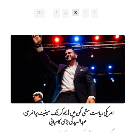
POSTS
712
…
5
4
2
1
3
PAGINATION
امریکی ریاست مشی گن میں ڈیموکریٹک سینیٹ پرائمری،
عبدالسید کی بڑی کامیابی