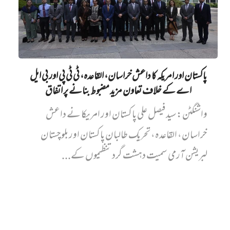
پاکستان اور امریکہ کا داعش خراسان، القاعدہ، ٹی ٹی پی اور بی ایل
اے کے خلاف تعاون مزید مضبوط بنانے پر اتفاق
واشنگٹن: سید فیصل علی پاکستان اور امریکا نے داعش
خراسان، القاعدہ، تحریک طالبان پاکستان اور بلوچستان
لبریشن آرمی سمیت دہشت گرد تنظیموں کے...