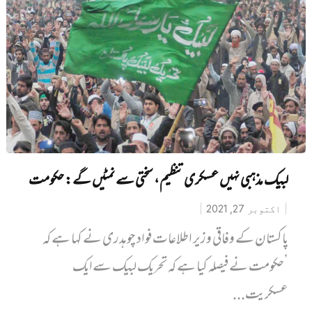
لبیک مذہبی نہیں عسکری تنظیم، سختی سے نمٹیں گے: حکومت
اکتوبر 27, 2021
پاکستان کے وفاقی وزیر اطلاعات فواد چوہدری نے کہا ہے کہ
’حکومت نے فیصلہ کیا ہے کہ تحریک لبیک سےایک
عسکریت...