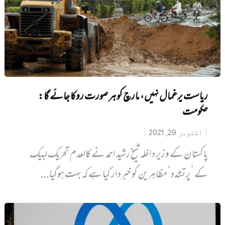
ریاست یرغمال نہیں، مارچ کو ہر صورت روکا جائے گا:
حکومت
اکتوبر 29, 2021
پاکستان کے وزیر داخلہ شیخ رشید احمد نے کالعدم تحریک لبیک
کے ’پرتشدد‘ مظاہرین کو خبردار کیا ہے کہ بہت ہوگیا...