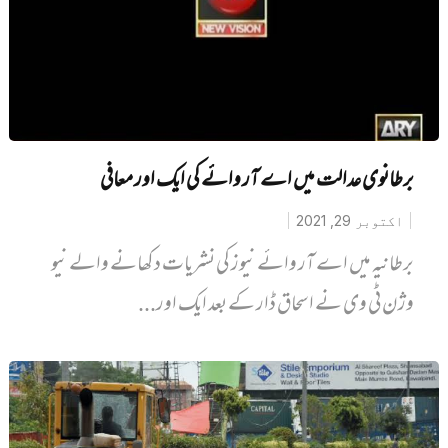
برطانوی عدالت میں اے آر وائے کی ایک اور معافی
اکتوبر 29, 2021
برطانیہ میں اے آر وائے نیوز کی نشریات دکھانے والے نیو
وژن ٹی وی نے اسحاق ڈار کے بعد ایک اور...