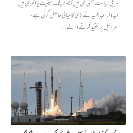
امریکی ریاست مشی گن میں ڈیموکریٹک سینیٹ پرائمری میں‌
امیدوار عبدالسید نے بڑی کامیابی حاصل کر لی ہے-
اسرائیل پر تنقید کرنے والے...