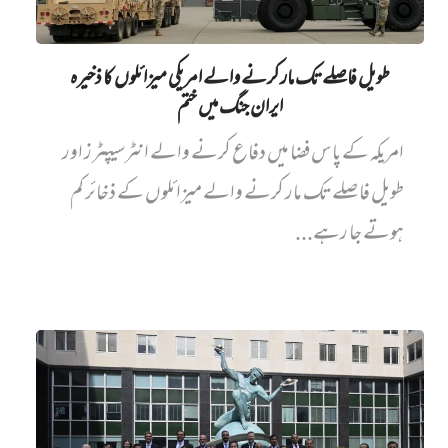
طویل فاصلے تک مار کرنے والے امریکی میزائلوں کا ذخیرہ
ایران جنگ میں‌ ختم
امریکہ کے پاس فضا میں دفاع کرنے والے انٹرسیپٹرز اور
طویل فاصلے تک مار کرنے والے میزائلوں کے ذخائر کم
ہوتے جا رہے...