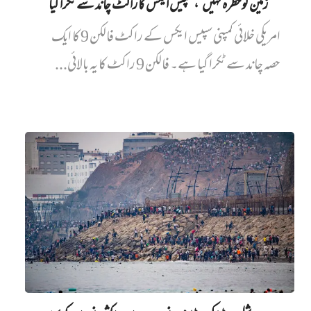
’زمین کو خطرہ نہیں‘، سپیس ایکس کا راکٹ چاند سے ٹکرا گیا
امریکی خلائی کمپنی سپیس ایکس کے راکٹ فالکن 9 کا ایک
حصہ چاند سے ٹکرا گیا ہے۔ فالکن 9 راکٹ کا یہ بالائی...