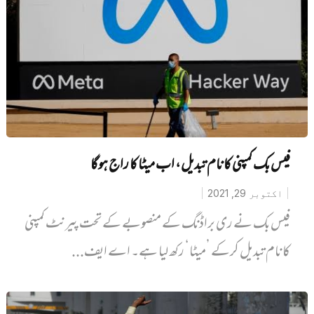
فیس بک کمپنی کا نام تبدیل، اب میٹا کا راج ہوگا
اکتوبر 29, 2021
فیس بک نے ری براڈنگ کے منصوبے کے تحت پیرنٹ کمپنی
کا نام تبدیل کرکے ’میٹا‘ رکھ لیا ہے۔ اے ایف...