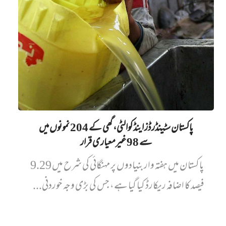
پاکستان سٹینڈرڈز اینڈ کوالٹی، گھی کے 204 نمونوں میں‌
سے 98 غیرمعیاری قرار
پاکستان میں ہفتہ وار بنیادوں پر مہنگائی کی شرح میں 9.29
فیصد کا اضافہ ریکارڈ کیا گیا ہے، جس کی بڑی وجہ خوردنی...