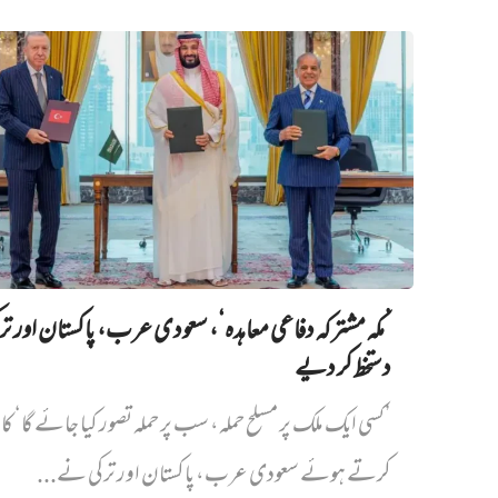
’مکہ مشترکہ دفاعی معاہدہ‘، سعودی عرب، پاکستان اور ت
دستخط کر دیے
’کسی ایک ملک پر مسلح حملہ، سب پر حملہ تصور کیا جائے گا‘ کا
کرتے ہوئے سعودی عرب، پاکستان اور ترکی نے...