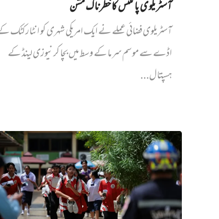
آسٹریلوی پائلٹس کا خطرناک مشن
آسٹریلوی فضائی عملے نے ایک امریکی شہری کو انٹارکٹک ک
اڈے سے موسم سرما کے وسط میں بچا کر نیوزی لینڈ کے
ہسپتال...