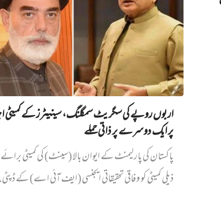
‘
اربوں روپے کی سگریٹ سمگلنگ، سینیٹرز کے کمیٹی ا
پر ایک دوسرے پر ذاتی حملے
پاکستان کی پارلیمنٹ کے ایوان بالا (سینٹ) کی کمیٹی برائے د
ذیلی کمیٹی کو وفاقی تحقیقاتی ایجنسی (ایف آئی اے) کے ڈپٹی.