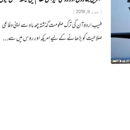
’امریکی جہازوں اور روسی میزائل نظام میں فیصلہ مشکل کیوں
جون 9, 2019
طیب اردوآن کی ترک حکومت گذشتہ چھ ماہ سے اپنی دفاعی
صلاحیت کو بڑھانے کے لیے امریکہ اور روس میں سے...