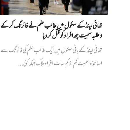
تھائی لینڈ کے سکول میں طالب علم نے فائرنگ کر کے 
و طلبہ سمیت چھ افراد کو قتل کر دیا
تھائی لینڈ کے ہائی سکول میں ایک طالب علم کی فائرنگ سے پ
اساتذہ سمیت کم از کم سات افراد ہلاک جبکہ کئی...