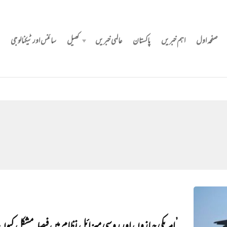
صفحہ اول
اہم خبریں
پاکستان
عالمی خبریں
کھیل
سائنس اور ٹیکنالوجی