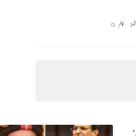
شوبز
کالم