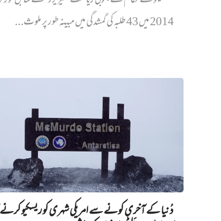
میکسیکو کے حکام نے جنوبی ریاست ’گیریرو‘ کے سابق گورنر ک
2014 میں 43 طلبہ کی گمشدگی میں مبینہ طور پر ملوث...
دُنیا کے آخری کونے سے امریکی شہری کو ریسکیو کرنے ک