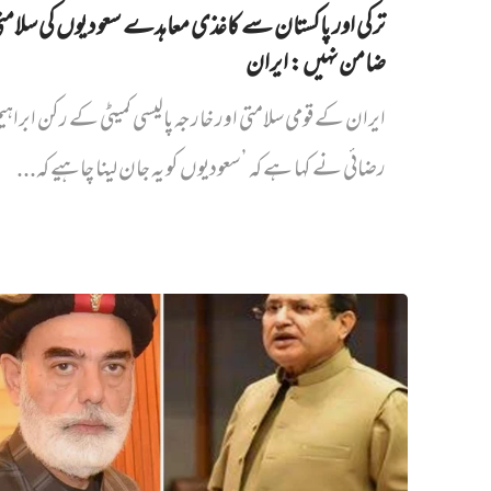
ترکی اور پاکستان سے کاغذی معاہدے سعودیوں کی سلام
ضامن نہیں‌: ایران
ایران کے قومی سلامتی اور خارجہ پالیسی کمیٹی کے رکن ابراہی
رضائی نے کہا ہے کہ ’سعودیوں کو یہ جان لینا چاہیے کہ...