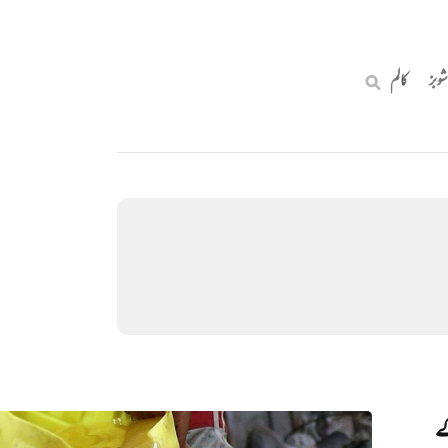
شوبز
کالم
کے