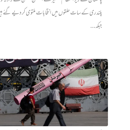
پاکستان کے زیر انتظام کشمیر کے الیکشن کمیشن نے راولاک
پلندری کے سات حلقوں میں انتخابات ملتوی کر دیے گئے ہ
جبکہ...