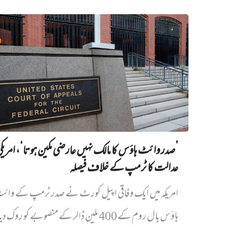
’صدر وائٹ ہاؤس کا مالک نہیں‌ عارضی مکین ہوتا‘، امریک
عدالت کا ٹرمپ کے خلاف فیصلہ
امریکہ میں ایک وفاقی اپیل کورٹ نے صدر ٹرمپ کے وائ
ہاؤس بال روم کے 400 ملین ڈالر کے منصوبے کو روک دیا...