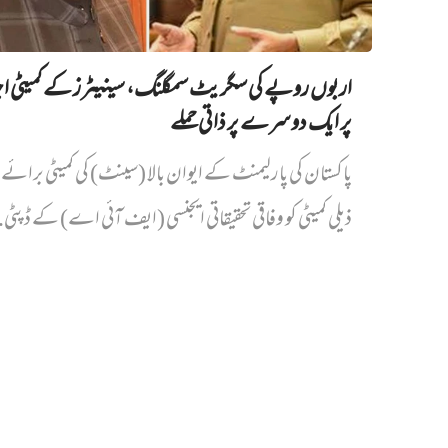
اربوں روپے کی سگریٹ سمگلنگ، سینیٹرز کے کمیٹی ا
پر ایک دوسرے پر ذاتی حملے
پاکستان کی پارلیمنٹ کے ایوان بالا (سینٹ) کی کمیٹی برائے د
ذیلی کمیٹی کو وفاقی تحقیقاتی ایجنسی (ایف آئی اے) کے ڈپٹی.