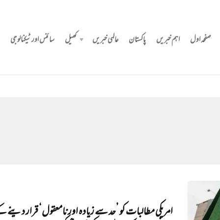
صفحہ اول
اہم خبریں
پاکستان
عالمی خبریں
کھیل
سائنس اور ٹیکنالوجی
امریکی مطالبات کو ’حد سے زیادہ اور نامعقول‘ قرار دینے 