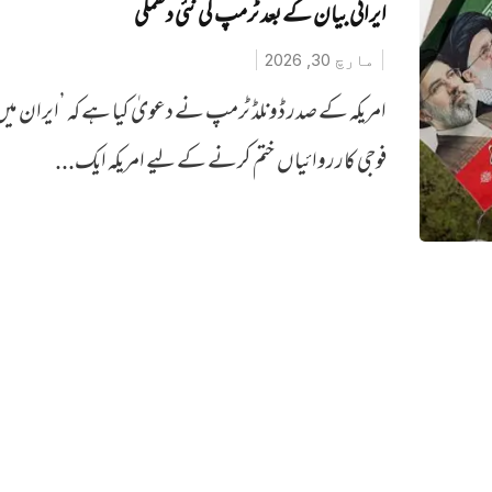
ایرانی بیان کے بعد ٹرمپ کی نئی دھمکی
مارچ 30, 2026
امریکہ کے صدر ڈونلڈ ٹرمپ نے دعویٰ کیا ہے کہ ’ایران میں 
فوجی کارروائیاں ختم کرنے کے لیے امریکہ ایک...