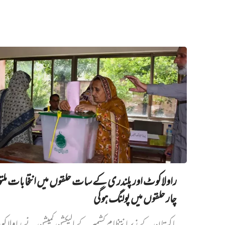
راولاکوٹ اور پلندری کے سات حلقوں میں انتخابات مل
چار حلقوں میں پولنگ ہوگی