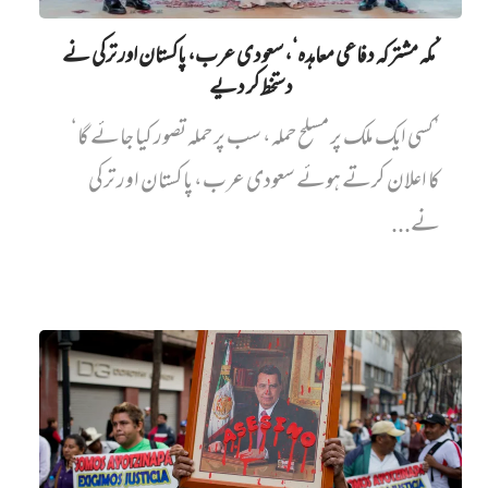
’مکہ مشترکہ دفاعی معاہدہ‘، سعودی عرب، پاکستان اور ترکی نے
دستخط کر دیے
’کسی ایک ملک پر مسلح حملہ، سب پر حملہ تصور کیا جائے گا‘
کا اعلان کرتے ہوئے سعودی عرب، پاکستان اور ترکی
نے...