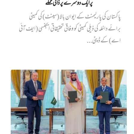
پر ایک دوسرے پر ذاتی حملے
پاکستان کی پارلیمنٹ کے ایوان بالا (سینٹ) کی کمیٹی
برائے داخلہ کی ذیلی کمیٹی کو وفاقی تحقیقاتی ایجنسی (ایف آئی
اے) کے ڈپٹی...