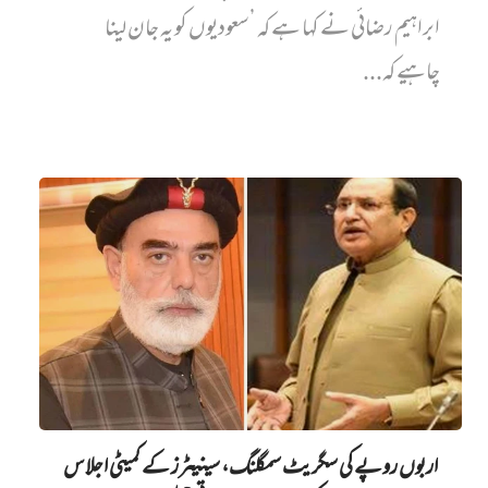
ابراہیم رضائی نے کہا ہے کہ ’سعودیوں کو یہ جان لینا
چاہیے کہ...
اربوں روپے کی سگریٹ سمگلنگ، سینیٹرز کے کمیٹی اجلاس