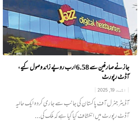
جاز نے صارفین سے 6.58 ارب روپے زائد وصول کیے،
آڈٹ رپورٹ
اگست 19, 2025
آڈیٹر جنرل آف پاکستان کی جانب سے جاری کردہ ایک حالیہ
آڈٹ رپورٹ میں انکشاف کیا گیا ہے کہ ملک کی...