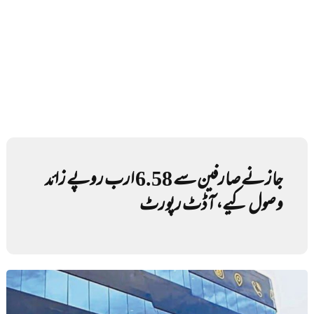
جاز نے صارفین سے 6.58 ارب روپے زائد
وصول کیے، آڈٹ رپورٹ