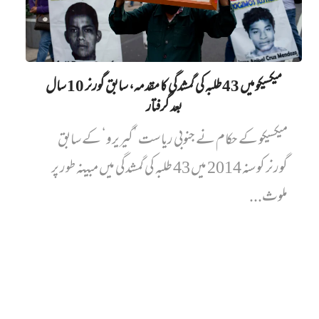
میکسیکو میں 43 طلبہ کی گمشدگی کا مقدمہ، سابق گورنر 10 سال
بعد گرفتار
میکسیکو کے حکام نے جنوبی ریاست ’گیریرو‘ کے سابق
گورنر کو سنہ 2014 میں 43 طلبہ کی گمشدگی میں مبینہ طور پر
ملوث...